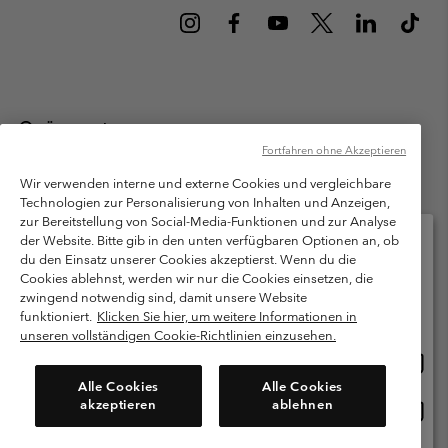
Österreich
Fortfahren ohne Akzeptieren
©
2026
Columbia Sportswear Austria GmbH. Moosfeldstraße 1, 5101
Bergheim, Salzburg Österreich. Alle Rechte vorbehalten.
Wir verwenden interne und externe Cookies und vergleichbare
Technologien zur Personalisierung von Inhalten und Anzeigen,
Nutzungsbedingungen
Allgemeine Verkaufsbedingungen
Garantie
zur Bereitstellung von Social-Media-Funktionen und zur Analyse
Datenschutzerklärung
der Website. Bitte gib in den unten verfügbaren Optionen an, ob
du den Einsatz unserer Cookies akzeptierst. Wenn du die
Bestimmungen und Bedingungen des Mitglieder Programms
Cookies ablehnst, werden wir nur die Cookies einsetzen, die
Bitte wählen Sie Ihr Lieferland und Ihre Sprache
zwingend notwendig sind, damit unsere Website
Nutzungsbedingungen Für Nutzergenerierte Inhalte
Impressum
Online-Einkauf verfügbar
funktioniert.
Klicken Sie hier, um weitere Informationen in
Cookies
unseren vollständigen Cookie-Richtlinien einzusehen.
Online
United States
Einkau
Kundenservice: Mo- Fr. 9:00 - 13:00 & 14:00- 18:00 Uhr
Alle Cookies
Alle Cookies
(+)43720880525
verfü
akzeptieren
ablehnen
Online
Österreich
Einkau
verfü