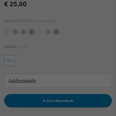
Regular price:
€ 25,00
Farbe:
Rich Wine, Rose City
Größe:
O/S
O/S
Größentabelle
In Den Warenkorb