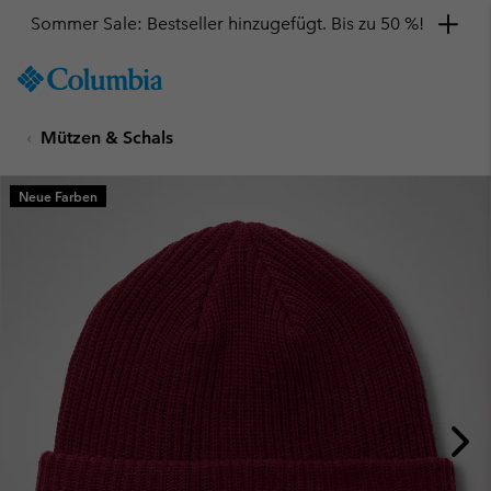
Sommer Sale: Bestseller hinzugefügt. Bis zu 50 %!
SKIP
Columbia
TO
Sportswear
CONTENT
Mützen & Schals
SKIP
TO
MAIN
Neue Farben
NAV
SKIP
TO
SEARCH