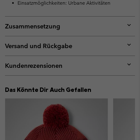
Einsatzmöglichkeiten: Urbane Aktivitäten
Zusammensetzung
Expan
or
collap
Versand und Rückgabe
sectio
Expan
or
collap
Kundenrezensionen
sectio
Expan
or
collap
Das Könnte Dir Auch Gefallen
sectio