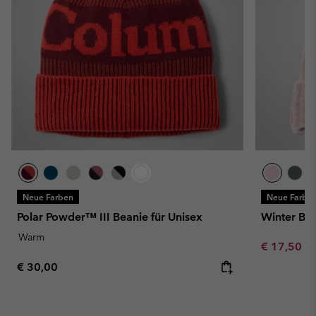
Neue Farben
Neue Farbe
Polar Powder™ III Beanie für Unisex
Winter Blu
Warm
Minimum sa
€ 17,50
-
Regular price:
€ 30,00