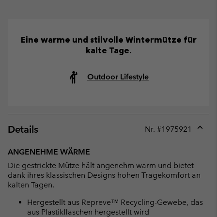
Eine warme und stilvolle Wintermütze für
kalte Tage.
Outdoor Lifestyle
Details
Nr. #
1975921
Expan
or
ANGENEHME WÄRME
collap
Die gestrickte Mütze hält angenehm warm und bietet
sectio
dank ihres klassischen Designs hohen Tragekomfort an
kalten Tagen.
Hergestellt aus Repreve™ Recycling-Gewebe, das
aus Plastikflaschen hergestellt wird