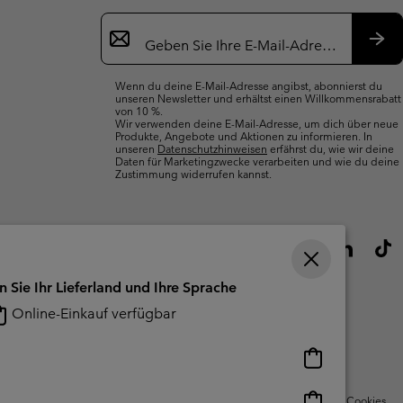
Newsletter-
Anmeldung
Abo
Wenn du deine E-Mail-Adresse angibst, abonnierst du
unseren Newsletter und erhältst einen Willkommensrabatt
von 10 %.
Wir verwenden deine E-Mail-Adresse, um dich über neue
Produkte, Angebote und Aktionen zu informieren. In
unseren
Datenschutzhinweisen
erfährst du, wie wir deine
Daten für Marketingzwecke verarbeiten und wie du deine
Zustimmung widerrufen kannst.
n Sie Ihr Lieferland und Ihre Sprache
Online-Einkauf verfügbar
Online-
Einkauf
verfügbar
Online-
Nutzungsbedingungen Für Nutzergenerierte Inhalte
Impressum
Cookies