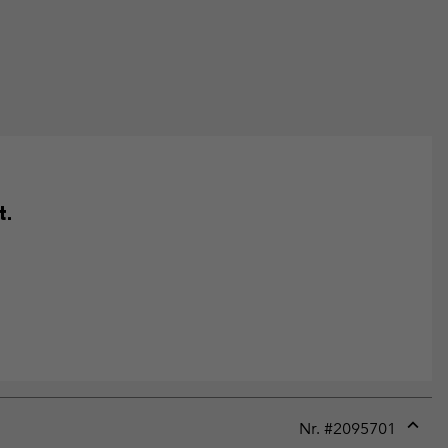
t.
Nr. #
2095701
Expan