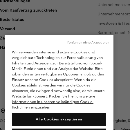
Rücksendungen
Unternehmensver
Vom Kaufvertrag zurücktreten
Unternehmensp
Bestellstatus
Investoren & Pres
Versand
Barrierefreiheit:
Zahlung
Fortfahren ohne Akzeptieren
Häufig gestellte Fragen
Wir verwenden interne und externe Cookies und
vergleichbare Technologien zur Personalisierung von
Inhalten und Anzeigen, zur Bereitstellung von Social-
Media-Funktionen und zur Analyse der Website. Bitte
gib in den unten verfügbaren Optionen an, ob du den
Einsatz unserer Cookies akzeptierst. Wenn du die
Cookies ablehnst, werden wir nur die Cookies
einsetzen, die zwingend notwendig sind, damit unsere
Website funktioniert.
Klicken Sie hier, um weitere
Informationen in unseren vollständigen Cookie-
Richtlinien einzusehen.
Österreich
Alle Cookies akzeptieren
©
2026
Columbia Sportswear Austria GmbH. Moosfeldstraße 1, 5101 Bergheim, Sal
Nutzungsbedingungen
Allgemeine Verkaufsbedingungen
Garantie
Datens