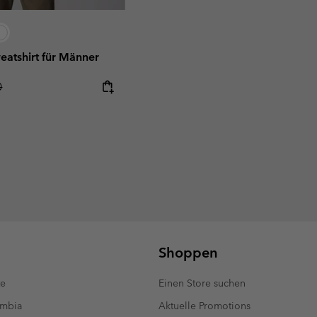
atshirt für Männer
r price:
0
Shoppen
te
Einen Store suchen
umbia
Aktuelle Promotions