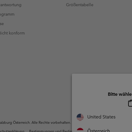
antwortung
Größentabelle
rogramm
se
 Nicht konform
Bitte wähle
United States
zburg Österreich. Alle Rechte vorbehalten.
Österreich
chutzerklärung
Bestimmungen und Bedingungen des Mitglieder Programms