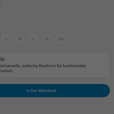
r price:
0
terhandschuhe
er Handschuhe
Guide Für Wasserdichte Artikel
Guide Für Wasserdichte Artikel
ng in
en-Produkte
ßen
ner-Produkte
S
M
L
XL
XXL
lle
Universelle, einfache Passform für komfortable
eiheit.
In Den Warenkorb