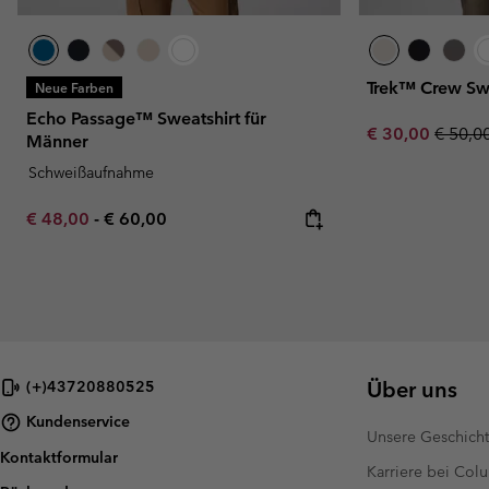
Trek™ Crew Swe
Neue Farben
Echo Passage™ Sweatshirt für
Sale price:
Regula
€ 30,00
€ 50,0
Männer
Schweißaufnahme
Minimum sale price:
Maximum price:
€ 48,00
-
€ 60,00
Über uns
(+)43720880525
Kundenservice
Unsere Geschich
Kontaktformular
Karriere bei Col