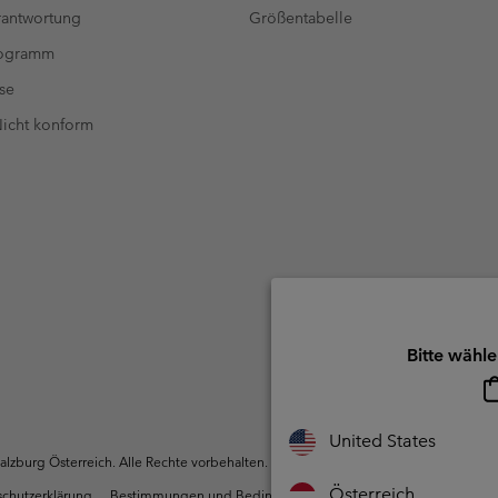
antwortung
Größentabelle
rogramm
se
 Nicht konform
Bitte wähle
United States
zburg Österreich. Alle Rechte vorbehalten.
Österreich
chutzerklärung
Bestimmungen und Bedingungen des Mitglieder Programms