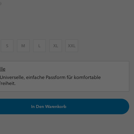
r price:
0
terhandschuhe
er Handschuhe
Guide Für Wasserdichte Artikel
Guide Für Wasserdichte Artikel
ng in
en-Produkte
ßen
ner-Produkte
S
M
L
XL
XXL
lle
Universelle, einfache Passform für komfortable
eiheit.
In Den Warenkorb