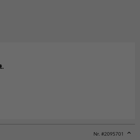
t.
Nr. #
2095701
Expan