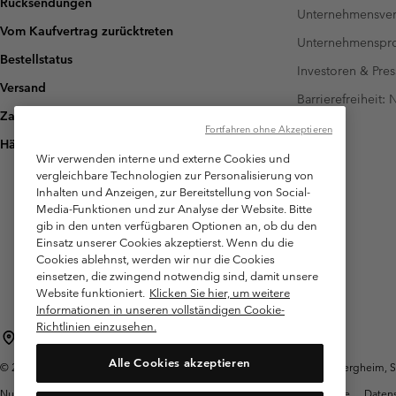
Rücksendungen
Unternehmensver
Vom Kaufvertrag zurücktreten
Unternehmensp
Bestellstatus
Investoren & Pres
Versand
Barrierefreiheit:
Zahlung
Fortfahren ohne Akzeptieren
Häufig gestellte Fragen
Wir verwenden interne und externe Cookies und
vergleichbare Technologien zur Personalisierung von
Inhalten und Anzeigen, zur Bereitstellung von Social-
Media-Funktionen und zur Analyse der Website. Bitte
gib in den unten verfügbaren Optionen an, ob du den
Einsatz unserer Cookies akzeptierst. Wenn du die
Cookies ablehnst, werden wir nur die Cookies
einsetzen, die zwingend notwendig sind, damit unsere
Website funktioniert.
Klicken Sie hier, um weitere
Informationen in unseren vollständigen Cookie-
Richtlinien einzusehen.
Österreich
Alle Cookies akzeptieren
©
2026
Columbia Sportswear Austria GmbH. Moosfeldstraße 1, 5101 Bergheim, Sal
Nutzungsbedingungen
Allgemeine Verkaufsbedingungen
Garantie
Datens