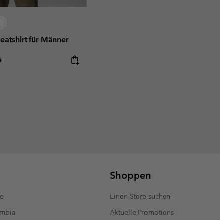
atshirt für Männer
r price:
0
Shoppen
te
Einen Store suchen
umbia
Aktuelle Promotions