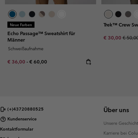
Trek™ Crew Swe
Neue Farben
Echo Passage™ Sweatshirt für
Sale price:
Regula
€ 30,00
€ 50,0
Männer
Schweißaufnahme
Minimum sale price:
Maximum price:
€ 36,00
-
€ 60,00
Über uns
(+)43720880525
Kundenservice
Unsere Geschich
Kontaktformular
Karriere bei Col