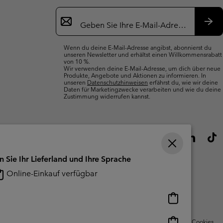
Newsletter-
Anmeldung
Abo
Wenn du deine E-Mail-Adresse angibst, abonnierst du
unseren Newsletter und erhältst einen Willkommensrabatt
von 10 %.
Wir verwenden deine E-Mail-Adresse, um dich über neue
Produkte, Angebote und Aktionen zu informieren. In
unseren
Datenschutzhinweisen
erfährst du, wie wir deine
Daten für Marketingzwecke verarbeiten und wie du deine
Zustimmung widerrufen kannst.
n Sie Ihr Lieferland und Ihre Sprache
Online-Einkauf verfügbar
Online-
Einkauf
verfügbar
Online-
Nutzungsbedingungen Für Nutzergenerierte Inhalte
Impressum
Cookies