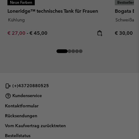
Neue Farben
Bestseller
Loneridge™ technisches Tank für Frauen
Bogata Bay
Kühlung
Schweißau
Minimum sale price:
Maximum price:
Regular pr
€ 27,00
-
€ 45,00
€ 30,00
(+)43720880525
Kundenservice
Kontaktformular
Rücksendungen
Vom Kaufvertrag zurücktreten
Bestellstatus