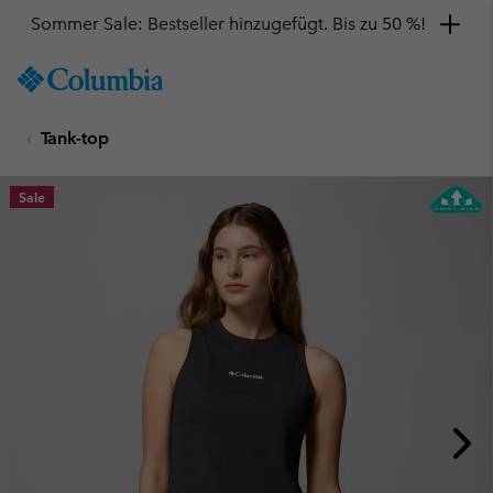
Sommer Sale: Bestseller hinzugefügt. Bis zu 50 %!
SKIP
Columbia
TO
Sportswear
CONTENT
Tank-top
SKIP
TO
MAIN
Sale
NAV
SKIP
TO
SEARCH