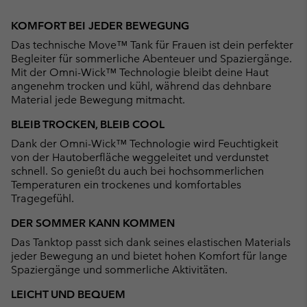
Expan
or
KOMFORT BEI JEDER BEWEGUNG
collap
Das technische Move™ Tank für Frauen ist dein perfekter
sectio
Begleiter für sommerliche Abenteuer und Spaziergänge.
Mit der Omni-Wick™ Technologie bleibt deine Haut
angenehm trocken und kühl, während das dehnbare
Material jede Bewegung mitmacht.
BLEIB TROCKEN, BLEIB COOL
Dank der Omni-Wick™ Technologie wird Feuchtigkeit
von der Hautoberfläche weggeleitet und verdunstet
schnell. So genießt du auch bei hochsommerlichen
Temperaturen ein trockenes und komfortables
Tragegefühl.
DER SOMMER KANN KOMMEN
Das Tanktop passt sich dank seines elastischen Materials
jeder Bewegung an und bietet hohen Komfort für lange
Spaziergänge und sommerliche Aktivitäten.
LEICHT UND BEQUEM