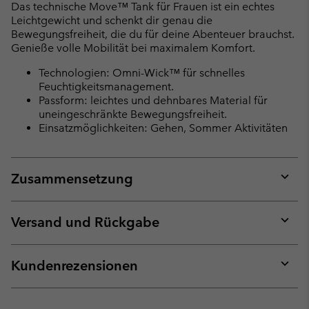
Das technische Move™ Tank für Frauen ist ein echtes
Leichtgewicht und schenkt dir genau die
Bewegungsfreiheit, die du für deine Abenteuer brauchst.
Genieße volle Mobilität bei maximalem Komfort.
Technologien: Omni-Wick™ für schnelles
Feuchtigkeitsmanagement.
Passform: leichtes und dehnbares Material für
uneingeschränkte Bewegungsfreiheit.
Einsatzmöglichkeiten: Gehen, Sommer Aktivitäten
Zusammensetzung
Expan
or
collap
Versand und Rückgabe
sectio
Expan
or
collap
Kundenrezensionen
sectio
Expan
or
collap