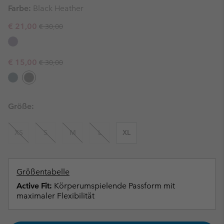
Farbe:
Black Heather
Regular price:
Sale price:
€ 21,00
€ 30,00
Regular price:
Sale price:
€ 15,00
€ 30,00
Größe:
XS
S
M
L
XL
Größentabelle
Active Fit:
Körperumspielende Passform mit
maximaler Flexibilität