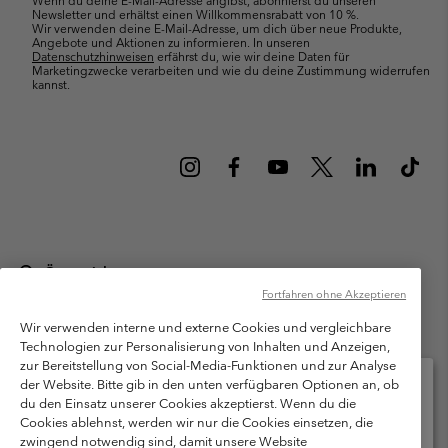
Newsletter und erhältst einen Willkommensrabatt von 10 %.
Wir verwenden deine E-Mail-Adresse, um dich über neue Produkte,
Angebote und Aktionen zu informieren. In unseren
Datenschutzhinweisen
erfährst du, wie wir deine Daten für
Marketingzwecke verarbeiten und wie du deine Zustimmung widerrufen
kannst.
Österreich
Fortfahren ohne Akzeptieren
©
2026
Columbia Sportswear Austria GmbH. Moosfeldstraße 1, 5101
Bergheim, Salzburg Österreich. Alle Rechte vorbehalten.
Wir verwenden interne und externe Cookies und vergleichbare
Technologien zur Personalisierung von Inhalten und Anzeigen,
Nutzungsbedingungen
Allgemeine Verkaufsbedingungen
Garantie
zur Bereitstellung von Social-Media-Funktionen und zur Analyse
Datenschutzerklärung
der Website. Bitte gib in den unten verfügbaren Optionen an, ob
du den Einsatz unserer Cookies akzeptierst. Wenn du die
Bestimmungen und Bedingungen des Mitglieder Programms
Cookies ablehnst, werden wir nur die Cookies einsetzen, die
Bitte wählen Sie Ihr Lieferland und Ihre Sprache
zwingend notwendig sind, damit unsere Website
Nutzungsbedingungen Für Nutzergenerierte Inhalte
Impressum