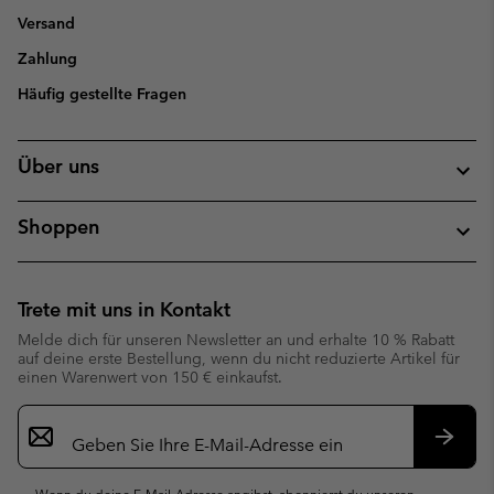
Versand
Zahlung
Häufig gestellte Fragen
Über uns
Shoppen
Trete mit uns in Kontakt
Melde dich für unseren Newsletter an und erhalte 10 % Rabatt
auf deine erste Bestellung, wenn du nicht reduzierte Artikel für
einen Warenwert von 150 € einkaufst.
Newsletter-
Anmeldung
Abonn
Wenn du deine E-Mail-Adresse angibst, abonnierst du unseren