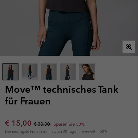
Move™ technisches Tank
für Frauen
Sale price:
Regular price:
€ 15,00
€ 30,00
Sparen Sie 50%
Der niedrigste Preis in den letzten 30 Tagen:
€ 30,00
-50%