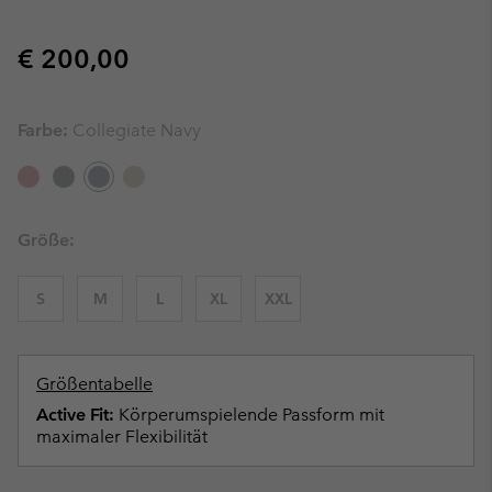
Regular price:
€ 200,00
Farbe:
Collegiate Navy
Größe:
S
M
L
XL
XXL
Größentabelle
Active Fit:
Körperumspielende Passform mit
maximaler Flexibilität