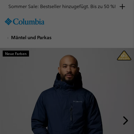
Sommer Sale: Bestseller hinzugefügt. Bis zu 50 %!
SKIP
Columbia
TO
Sportswear
CONTENT
Mäntel und Parkas
SKIP
TO
MAIN
Neue Farben
NAV
SKIP
TO
SEARCH