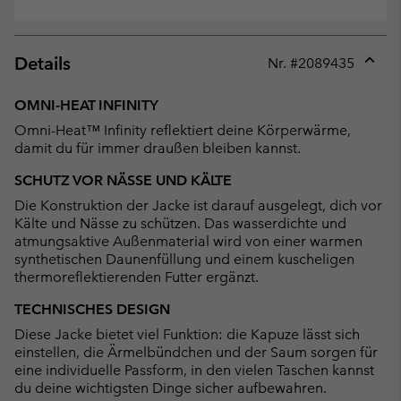
Details
Nr. #
2089435
Expan
or
OMNI-HEAT INFINITY
collap
Omni-Heat™ Infinity reflektiert deine Körperwärme,
sectio
damit du für immer draußen bleiben kannst.
SCHUTZ VOR NÄSSE UND KÄLTE
Die Konstruktion der Jacke ist darauf ausgelegt, dich vor
Kälte und Nässe zu schützen. Das wasserdichte und
atmungsaktive Außenmaterial wird von einer warmen
synthetischen Daunenfüllung und einem kuscheligen
thermoreflektierenden Futter ergänzt.
TECHNISCHES DESIGN
Diese Jacke bietet viel Funktion: die Kapuze lässt sich
einstellen, die Ärmelbündchen und der Saum sorgen für
eine individuelle Passform, in den vielen Taschen kannst
du deine wichtigsten Dinge sicher aufbewahren.