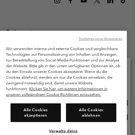
Österreich
Fortfahren ohne Akzeptieren
©
2026
Columbia Sportswear Austria GmbH. Moosfeldstraße 1, 5101
Bergheim, Salzburg Österreich. Alle Rechte vorbehalten.
Wir verwenden interne und externe Cookies und vergleichbare
Technologien zur Personalisierung von Inhalten und Anzeigen,
Nutzungsbedingungen
Allgemeine Verkaufsbedingungen
Garantie
zur Bereitstellung von Social-Media-Funktionen und zur Analyse
Datenschutzerklärung
der Website. Bitte gib in den unten verfügbaren Optionen an, ob
du den Einsatz unserer Cookies akzeptierst. Wenn du die
Bestimmungen und Bedingungen des Mitglieder Programms
Cookies ablehnst, werden wir nur die Cookies einsetzen, die
Bitte wählen Sie Ihr Lieferland und Ihre Sprache
zwingend notwendig sind, damit unsere Website
Nutzungsbedingungen Für Nutzergenerierte Inhalte
Impressum
Online-Einkauf verfügbar
funktioniert.
Klicken Sie hier, um weitere Informationen in
Cookies
unseren vollständigen Cookie-Richtlinien einzusehen.
Online
United States
Einkau
Kundenservice: Mo- Fr. 9:00 - 13:00 & 14:00- 18:00 Uhr
Alle Cookies
Alle Cookies
(+)43720880525
verfü
akzeptieren
ablehnen
Online
Österreich
Einkau
verfü
Verwalte deine
Alle Länder Anzeigen