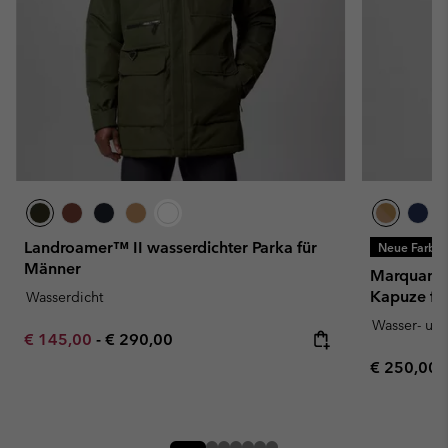
Landroamer™ II wasserdichter Parka für
Neue Farbe
Männer
Marquam P
Kapuze fü
Wasserdicht
Wasser- un
Minimum sale price:
Maximum price:
€ 145,00
-
€ 290,00
Regular pr
€ 250,00