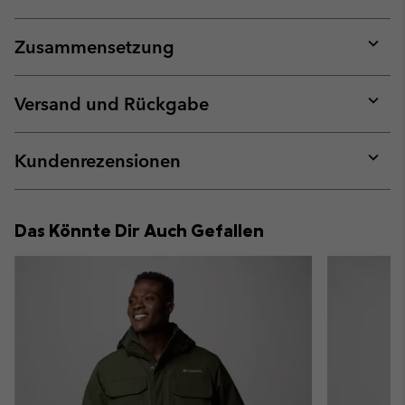
Zusammensetzung
Expan
or
collap
Versand und Rückgabe
sectio
Expan
or
collap
Kundenrezensionen
sectio
Expan
or
collap
Das Könnte Dir Auch Gefallen
sectio