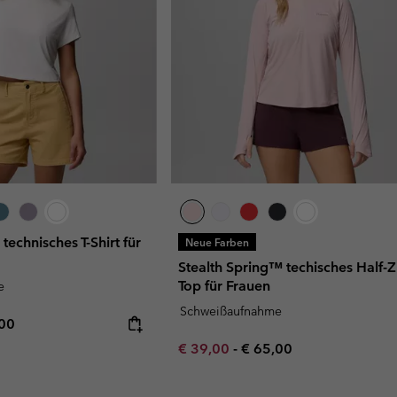
technisches T-Shirt für
Neue Farben
Stealth Spring™ techisches Half-Z
Top für Frauen
e
Schweißaufnahme
rice:
mum price:
,00
Minimum sale price:
Maximum price:
€ 39,00
-
€ 65,00