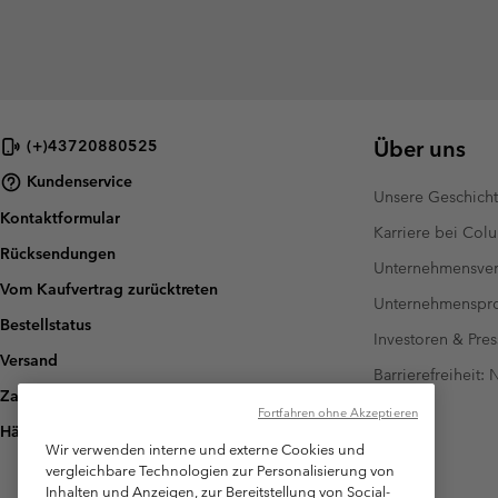
Über uns
(+)43720880525
Kundenservice
Unsere Geschich
Kontaktformular
Karriere bei Col
Rücksendungen
Unternehmensver
Vom Kaufvertrag zurücktreten
Unternehmensp
Bestellstatus
Investoren & Pres
Versand
Barrierefreiheit:
Zahlung
Fortfahren ohne Akzeptieren
Häufig gestellte Fragen
Wir verwenden interne und externe Cookies und
vergleichbare Technologien zur Personalisierung von
Inhalten und Anzeigen, zur Bereitstellung von Social-