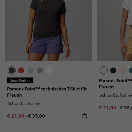
Parsons Point™ 
Neue Farben
Frauen
Parsons Point™ technisches T-Shirt für
Frauen
Schweißaufnahm
Schweißaufnahme
Minimum sale p
Maxi
€ 21,00
-
€ 35
Minimum sale price:
Maximum price:
€ 21,00
-
€ 35,00