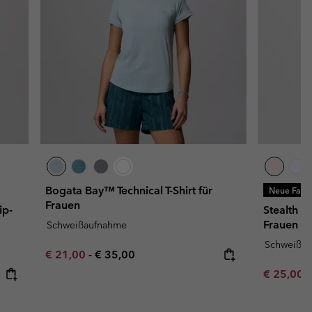
Bogata Bay™ Technical T-Shirt für
Neue Farb
Frauen
ip-
Stealth S
Frauen
Schweißaufnahme
Schweißa
Minimum sale price:
Maximum price:
€ 21,00
-
€ 35,00
Minimum s
€ 25,00