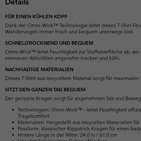
Details
FÜR EINEN KÜHLEN KOPF
Dank der Omni-Wick™ Technologie leitet dieses T-Shirt Feuc
Wanderungen immer frisch und bequem unterwegs bist.
SCHNELLTROCKNEND UND BEQUEM
Omni-Wick™ leitet Feuchtigkeit zur Stoffoberfläche ab, wo s
intensiven Aktivitäten angenehm trocken und kühl.
NACHHALTIGE MATERIALIEN
Dieses T-Shirt aus recyceltem Material sorgt für maximalen
SITZT DEN GANZEN TAG BEQUEM
Der gerippte Kragen sorgt für angenehmen Sitz und Bewegung
Technologien: Omni-Wick™ – leitet Feuchtigkeit effiz
Tragekomfort.
Materialien: Hergestellt aus recycelten Materialien fü
Passform: klassischer Rippstrick-Kragen für einen beq
Hintere Länge in der Mitte: 24.0 in / 61.0 cm