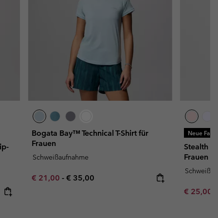
Bogata Bay™ Technical T-Shirt für
Neue Farb
Frauen
ip-
Stealth S
Frauen
Schweißaufnahme
Schweißa
Minimum sale price:
Maximum price:
€ 21,00
-
€ 35,00
Minimum s
€ 25,00