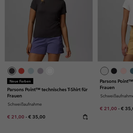
Parsons Point™ 
Neue Farben
Frauen
Parsons Point™ technisches T-Shirt für
Frauen
Schweißaufnahm
Schweißaufnahme
Minimum sale p
Maxi
€ 21,00
-
€ 35
Minimum sale price:
Maximum price:
€ 21,00
-
€ 35,00