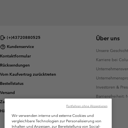
Über uns
(+)43720880525
Kundenservice
Unsere Geschich
Kontaktformular
Karriere bei Col
Rücksendungen
Unternehmensver
Vom Kaufvertrag zurücktreten
Unternehmensp
Bestellstatus
Investoren & Pres
Versand
Barrierefreiheit:
Zahlung
Fortfahren ohne Akzeptieren
Häufig gestellte Fragen
Wir verwenden interne und externe Cookies und
vergleichbare Technologien zur Personalisierung von
Inhalten und Anzeigen, zur Bereitstellung von Social-