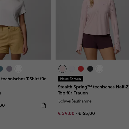
technisches T-Shirt für
Neue Farben
Stealth Spring™ techisches Half-Z
Top für Frauen
e
Schweißaufnahme
rice:
mum price:
,00
Minimum sale price:
Maximum price:
€ 39,00
-
€ 65,00