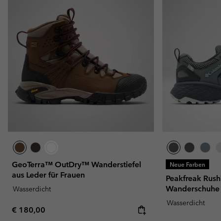
GeoTerra™ OutDry™ Wanderstiefel
Neue Farben
aus Leder für Frauen
Peakfreak Ru
Wanderschuhe 
Wasserdicht
Wasserdicht
Regular price:
€ 180,00