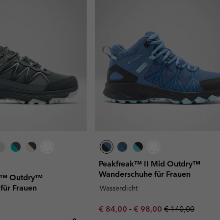
Peakfreak™ II Mid Outdry™
Wanderschuhe für Frauen
sh™ Outdry™
für Frauen
Wasserdicht
Minimum sale price:
Maximum sale price:
Regular price:
€ 84,00
-
€ 98,00
€ 140,00