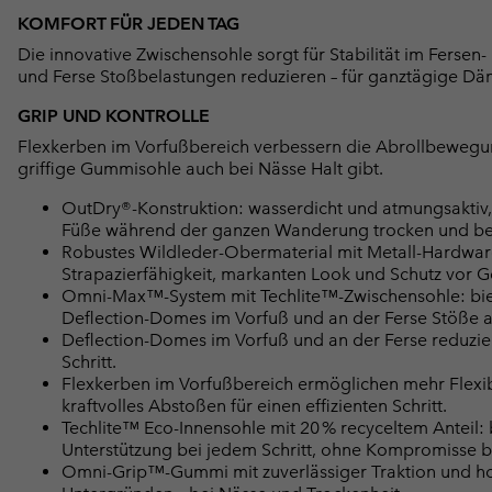
KOMFORT FÜR JEDEN TAG
Die innovative Zwischensohle sorgt für Stabilität im Ferse
und Ferse Stoßbelastungen reduzieren – für ganztägige D
GRIP UND KONTROLLE
Flexkerben im Vorfußbereich verbessern die Abrollbewegun
griffige Gummisohle auch bei Nässe Halt gibt.
OutDry®-Konstruktion: wasserdicht und atmungsaktiv,
Füße während der ganzen Wanderung trocken und b
Robustes Wildleder-Obermaterial mit Metall-Hardwa
Strapazierfähigkeit, markanten Look und Schutz vor 
Omni-Max™-System mit Techlite™-Zwischensohle: bie
Deflection-Domes im Vorfuß und an der Ferse Stöße ab
Deflection-Domes im Vorfuß und an der Ferse reduzi
Schritt.
Flexkerben im Vorfußbereich ermöglichen mehr Flexibil
kraftvolles Abstoßen für einen effizienten Schritt.
Techlite™ Eco-Innensohle mit 20 % recyceltem Anteil: 
Unterstützung bei jedem Schritt, ohne Kompromisse be
Omni-Grip™-Gummi mit zuverlässiger Traktion und hohe