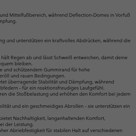
n- und Mittelfußbereich, während Deflection-Domes in Vorfuß
ämpfung.
g und unterstützen ein kraftvolles Abdrücken, während die
 hält Regen ab und lässt Schweiß entweichen, damit deine
equem bleiben.
re und schützendem Gummirand für hohe
Geröll und rauen Bedingungen.
tet überragende Stabilität und Dämpfung, während
federn – für ein reaktionsfreudiges Laufgefühl.
eren die Stoßbelastung und erhöhen den Komfort bei jedem
ität und ein geschmeidiges Abrollen – sie unterstützen ein
bietet Nachhaltigkeit, langanhaltenden Komfort,
i der Leistung.
r Abriebfestigkeit für stabilen Halt auf verschiedenen