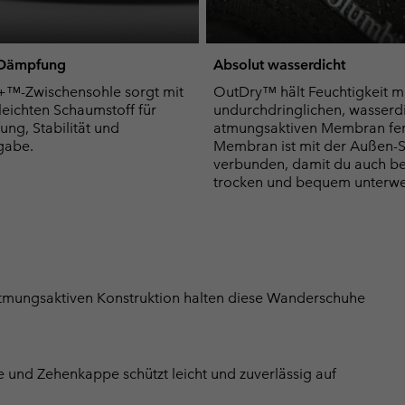
e Dämpfung
Absolut wasserdicht
e+™-Zwischensohle sorgt mit
OutDry™ hält Feuchtigkeit mi
eichten Schaumstoff für
undurchdringlichen, wasserd
ng, Stabilität und
atmungsaktiven Membran fer
gabe.
Membran ist mit der Außen-S
verbunden, damit du auch b
trocken und bequem unterweg
atmungsaktiven Konstruktion halten diese Wanderschuhe
 und Zehenkappe schützt leicht und zuverlässig auf