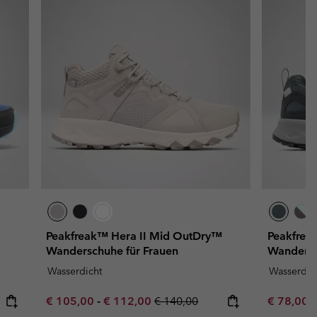
Peakfreak™ Hera II Mid OutDry™
Peakfrea
Wanderschuhe für Frauen
Wandersc
Wasserdicht
Wasserdic
Minimum sale price:
Maximum sale price:
Regular price:
Minimum s
€ 105,00
-
€ 112,00
€ 140,00
€ 78,00