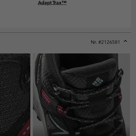
Adapt Trax™
Nr. #
2126581
Expan
or
collap
sectio