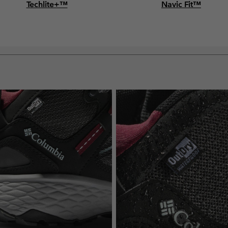
Techlite+™
Navic Fit™