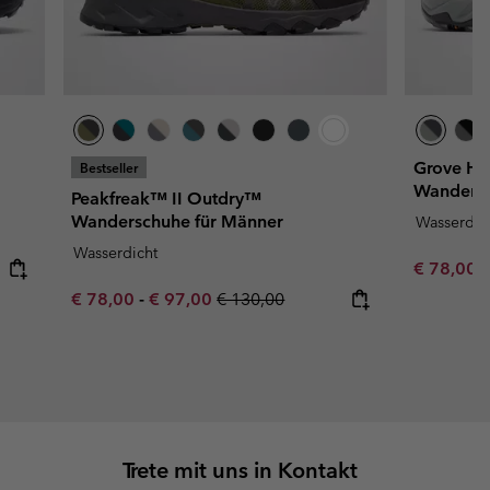
Grove H
Bestseller
Wandersc
Peakfreak™ II Outdry™
Wanderschuhe für Männer
Wasserdic
Wasserdicht
Sale price
R
€ 78,00
€
Minimum sale price:
Maximum sale price:
Regular price:
€ 78,00
-
€ 97,00
€ 130,00
Trete mit uns in Kontakt