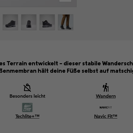
s Terrain entwickelt – dieser stabile Wandersc
ßenmembran hält deine Füße selbst auf matsch
Besonders leicht
Wandern
Techlite+™
Navic Fit™