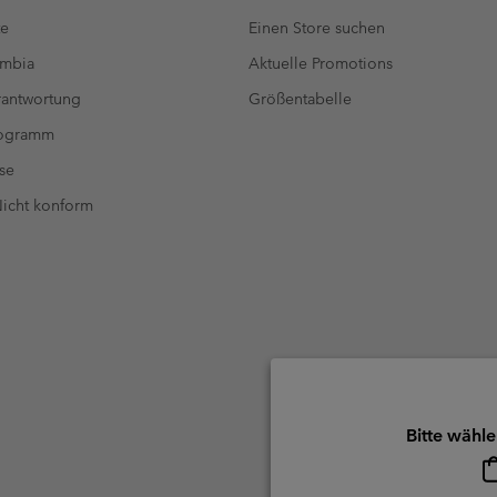
te
Einen Store suchen
umbia
Aktuelle Promotions
antwortung
Größentabelle
rogramm
se
 Nicht konform
Bitte wähle