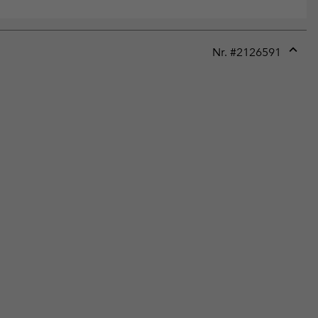
Nr. #
2126591
Expan
or
collap
sectio