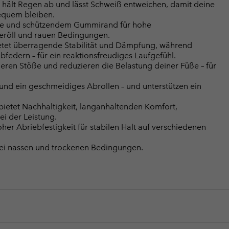
 hält Regen ab und lässt Schweiß entweichen, damit deine
equem bleiben.
re und schützendem Gummirand für hohe
Geröll und rauen Bedingungen.
tet überragende Stabilität und Dämpfung, während
federn – für ein reaktionsfreudiges Laufgefühl.
eren Stöße und reduzieren die Belastung deiner Füße – für
 und ein geschmeidiges Abrollen – und unterstützen ein
bietet Nachhaltigkeit, langanhaltenden Komfort,
i der Leistung.
r Abriebfestigkeit für stabilen Halt auf verschiedenen
bei nassen und trockenen Bedingungen.