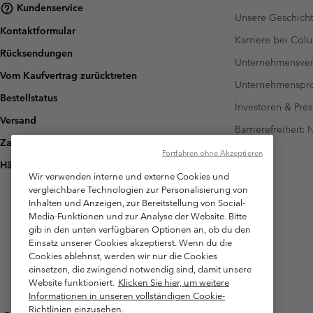
Kundenservice
Unsere Geschich
Kontaktformular
Karriere bei Col
Rücksendungen
Unternehmensver
Vom Kaufvertrag zurücktreten
Unternehmensp
Bestellstatus
Investoren & Pres
Versand
Barrierefreiheit:
Zahlung
Fortfahren ohne Akzeptieren
Häufig gestellte Fragen
Wir verwenden interne und externe Cookies und
vergleichbare Technologien zur Personalisierung von
Inhalten und Anzeigen, zur Bereitstellung von Social-
Media-Funktionen und zur Analyse der Website. Bitte
gib in den unten verfügbaren Optionen an, ob du den
Einsatz unserer Cookies akzeptierst. Wenn du die
Cookies ablehnst, werden wir nur die Cookies
einsetzen, die zwingend notwendig sind, damit unsere
Website funktioniert.
Klicken Sie hier, um weitere
Informationen in unseren vollständigen Cookie-
Richtlinien einzusehen.