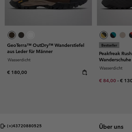
GeoTerra™ OutDry™ Wanderstiefel
Bestseller
aus Leder für Männer
Peakfreak Ru
Wanderschuhe 
Wasserdicht
Wasserdicht
Regular price:
€ 180,00
Minimum sale p
Maxi
€ 84,00
-
€ 13
Über uns
(+)43720880525