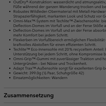
OutDry®-Konstruktion: wasserdicht und atmungsaktiv,
Füße während der ganzen Wanderung trocken und b
Robustes Wildleder-Obermaterial mit Metall-Hardwa
Strapazierfähigkeit, markanten Look und Schutz vor 
Omni-Max™-System mit Techlite™-Zwischensohle: bie
Deflection-Domes im Vorfuß und an der Ferse Stöße ab
Deflection-Domes im Vorfuß und an der Ferse absorbi
mehr Komfort bei jedem Schritt.
Flexkerben im Vorfußbereich ermöglichen Flexibilität
kraftvolles Abstoßen für einen effizienten Schritt.
Techlite™ Eco-Innensohle mit 20 % recyceltem Anteil: 
Unterstützung bei jedem Schritt, ohne Kompromisse be
Omni-Grip™-Gummi mit zuverlässiger Traktion und hohe
Untergründen – bei Nässe und Trockenheit.
Adapt Trax™-Außensohle sorgt für exzellenten Grip 
Gewicht: 399.0g (½ Paar, Schuhgröße 42)
Einsatzmöglichkeiten: Wandern
Zusammensetzung