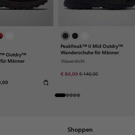
Peakfreak™ II Mid Outdry™
Wanderschuhe für Männer
sh™ Outdry™
für Männer
Wasserdicht
Sale price:
Regular price:
€ 84,00
€ 140,00
rice:
mum price:
0,00
Shoppen