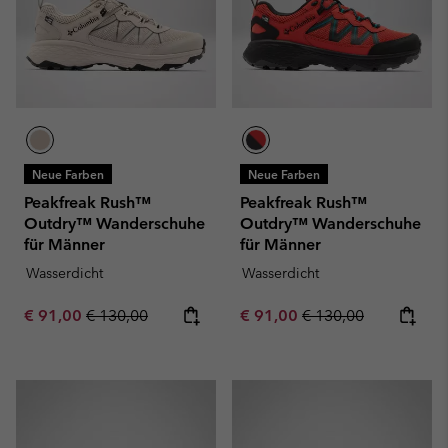
Neue Farben
Neue Farben
Peakfreak Rush™
Peakfreak Rush™
Outdry™ Wanderschuhe
Outdry™ Wanderschuhe
für Männer
für Männer
Wasserdicht
Wasserdicht
Sale price:
Regular price:
Sale price:
Regular price:
€ 91,00
€ 130,00
€ 91,00
€ 130,00