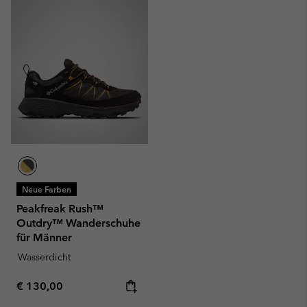
Neue Farben
Peakfreak Rush™
Outdry™ Wanderschuhe
für Männer
Wasserdicht
Regular price:
€ 130,00