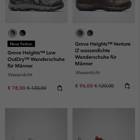
Grove Heights™ Venture
Neue Farben
LT wasserdichte
Grove Heights™ Low
Wanderschuhe für
OutDry™ Wanderschuhe
Männer
für Männer
Wasserdicht
Wasserdicht
Sale price:
Regular price:
€ 96,00
€ 120,00
Sale price:
Regular price:
€ 78,00
€ 130,00