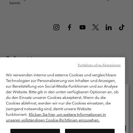
kannst.
Österreich
Fortfahren ohne Akzeptieren
©
2026
Columbia Sportswear Austria GmbH. Moosfeldstraße 1, 5101
Bergheim, Salzburg Österreich. Alle Rechte vorbehalten.
Wir verwenden interne und externe Cookies und vergleichbare
Technologien zur Personalisierung von Inhalten und Anzeigen,
Nutzungsbedingungen
Allgemeine Verkaufsbedingungen
Garantie
zur Bereitstellung von Social-Media-Funktionen und zur Analyse
Datenschutzerklärung
der Website. Bitte gib in den unten verfügbaren Optionen an, ob
du den Einsatz unserer Cookies akzeptierst. Wenn du die
Bestimmungen und Bedingungen des Mitglieder Programms
Cookies ablehnst, werden wir nur die Cookies einsetzen, die
Bitte wählen Sie Ihr Lieferland und Ihre Sprache
zwingend notwendig sind, damit unsere Website
Nutzungsbedingungen Für Nutzergenerierte Inhalte
Impressum
Online-Einkauf verfügbar
funktioniert.
Klicken Sie hier, um weitere Informationen in
Cookies
unseren vollständigen Cookie-Richtlinien einzusehen.
Online
United States
Kundenservice: Mo- Fr. 9:00 - 13:00 & 14:00- 18:00 Uhr