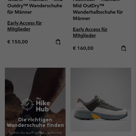
Outdry™ Wanderschuhe
Mid OutDry™
für Männer
Wanderhalbschuhe für
Männer
Early Access für
Mitglieder
Early Access für
Mitglieder
Regular price:
€ 150,00
Regular price:
€ 160,00
Die richtigen
Wanderschuhe finden
Wohin du auch gehst – wandere