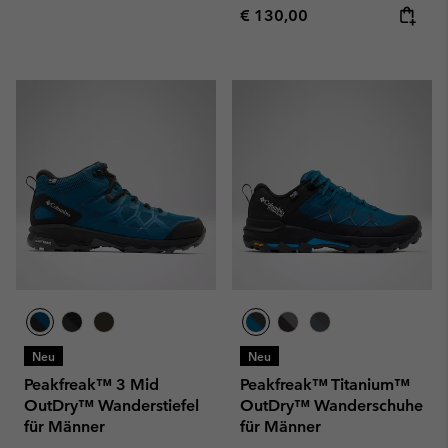
Regular price:
€ 130,00
Neu
Neu
Peakfreak™ 3 Mid
Peakfreak™ Titanium™
OutDry™ Wanderstiefel
OutDry™ Wanderschuhe
für Männer
für Männer