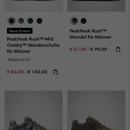
Peakfreak Rush™
Neue Farben
Shandal für Männer
Peakfreak Rush™ Mid
Outdry™ Wanderschuhe
Minimum sale price:
Maximum price:
€ 67,00
-
€ 90,00
für Männer
Wasserdicht
Minimum sale price:
Maximum price:
€ 84,00
-
€ 140,00