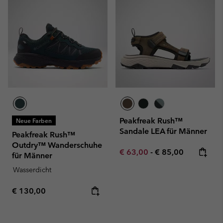
Peakfreak Rush™
Neue Farben
Sandale LEA für Männer
Peakfreak Rush™
Outdry™ Wanderschuhe
Minimum sale price:
Maximum price:
€ 63,00
-
€ 85,00
für Männer
Wasserdicht
Regular price:
€ 130,00