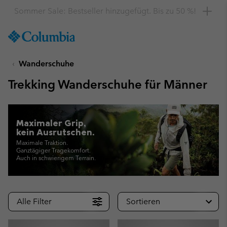
Hol dir einen 10 %-Gutschein
SKIP
Columbia
TO
Sportswear
CONTENT
Wanderschuhe
SKIP
TO
Trekking Wanderschuhe für Männer
MAIN
NAV
SKIP
Maximaler Grip,
TO
kein Ausrutschen.
SEARCH
Maximale Traktion.
Ganztägiger Tragekomfort.
Auch in schwierigem Terrain.
Alle Filter
Sortieren