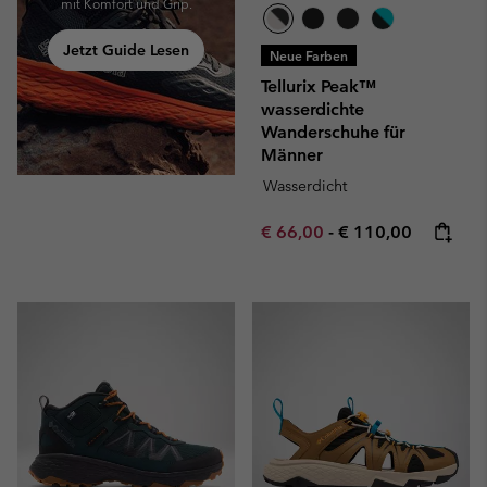
mit Komfort und Grip.
Jetzt Guide Lesen
Neue Farben
Tellurix Peak™
wasserdichte
Wanderschuhe für
Männer
Wasserdicht
Minimum sale price:
Maximum price:
€ 66,00
-
€ 110,00