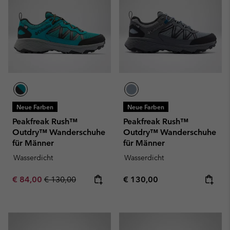
Neue Farben
Neue Farben
Peakfreak Rush™
Peakfreak Rush™
Outdry™ Wanderschuhe
Outdry™ Wanderschuhe
für Männer
für Männer
Wasserdicht
Wasserdicht
Sale price:
Regular price:
Regular price:
€ 84,00
€ 130,00
€ 130,00