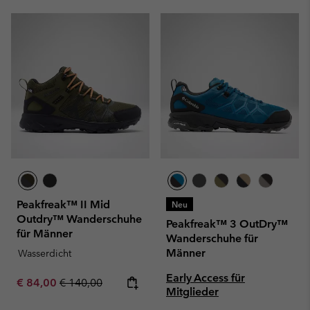
Peakfreak™ II Mid
Neu
Outdry™ Wanderschuhe
Peakfreak™ 3 OutDry™
für Männer
Wanderschuhe für
Männer
Wasserdicht
Early Access für
Sale price:
Regular price:
€ 84,00
€ 140,00
Mitglieder