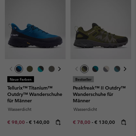
Neue Farben
Bestseller
Tellurix™ Titanium™
Peakfreak™ II Outdry™
Outdry™ Wanderschuhe
Wanderschuhe für
für Männer
Männer
Wasserdicht
Wasserdicht
Minimum sale price:
Maximum price:
Minimum sale price:
Maximum price:
€ 98,00
-
€ 140,00
€ 78,00
-
€ 130,00