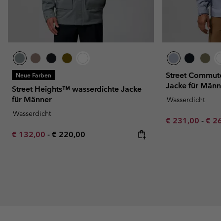
Street Commut
Neue Farben
Jacke für Männ
Street Heights™ wasserdichte Jacke
für Männer
Wasserdicht
Wasserdicht
Minimum sale p
Max
€ 231,00
-
€ 2
Minimum sale price:
Maximum price:
€ 132,00
-
€ 220,00