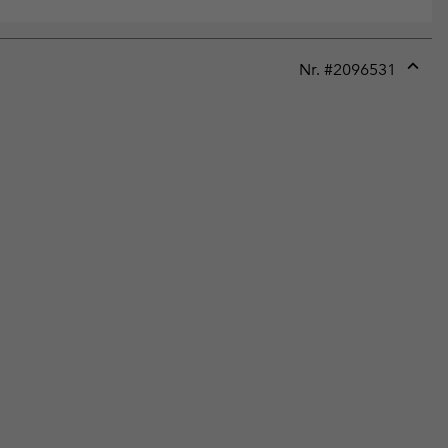
Nr. #
2096531
Expan
or
collap
sectio