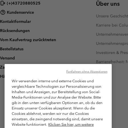
Über uns
(+)43720880525
Kundenservice
Unsere Geschich
Kontaktformular
Karriere bei Col
Rücksendungen
Unternehmensver
Vom Kaufvertrag zurücktreten
Unternehmensp
Bestellstatus
Investoren & Pres
Versand
Barrierefreiheit:
Zahlung
Fortfahren ohne Akzeptieren
Häufig gestellte Fragen
Wir verwenden interne und externe Cookies und
vergleichbare Technologien zur Personalisierung von
Inhalten und Anzeigen, zur Bereitstellung von Social-
Media-Funktionen und zur Analyse der Website. Bitte
gib in den unten verfügbaren Optionen an, ob du den
Einsatz unserer Cookies akzeptierst. Wenn du die
Cookies ablehnst, werden wir nur die Cookies
einsetzen, die zwingend notwendig sind, damit unsere
Website funktioniert.
Klicken Sie hier, um weitere