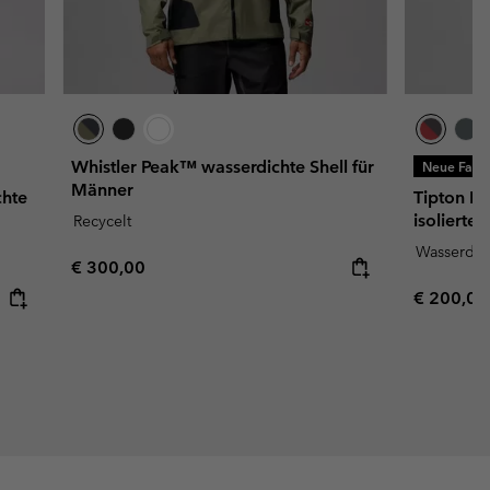
Whistler Peak™ wasserdichte Shell für
Neue Farb
Männer
chte
Tipton Pe
isolierte
Recycelt
Wasserdic
Regular price:
€ 300,00
Regular p
€ 200,00