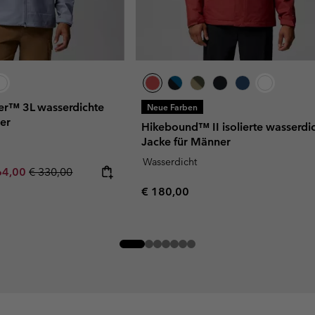
er™ 3L wasserdichte
Neue Farben
er
Hikebound™ II isolierte wasserdi
Jacke für Männer
Wasserdicht
rice:
imum sale price:
Regular price:
64,00
€ 330,00
Regular price:
€ 180,00