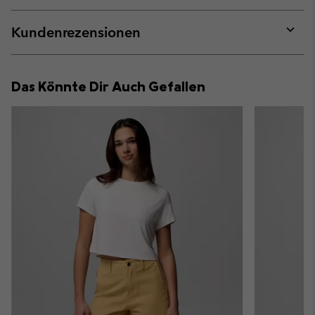
or
collap
Kundenrezensionen
sectio
Expan
or
collap
Das Könnte Dir Auch Gefallen
sectio