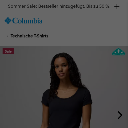
Sommer Sale: Bestseller hinzugefügt. Bis zu 50 %!
SKIP
Columbia
TO
Sportswear
CONTENT
Technische T-Shirts
SKIP
TO
MAIN
Sale
NAV
SKIP
TO
SEARCH