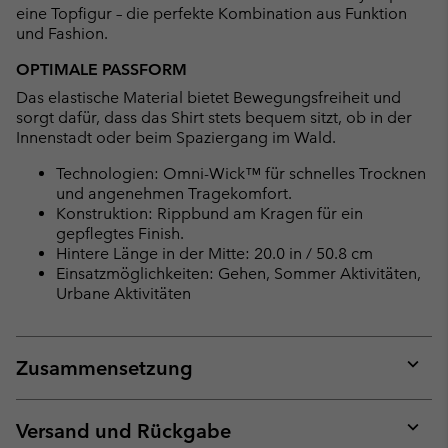
eine Topfigur – die perfekte Kombination aus Funktion
und Fashion.
OPTIMALE PASSFORM
Das elastische Material bietet Bewegungsfreiheit und
sorgt dafür, dass das Shirt stets bequem sitzt, ob in der
Innenstadt oder beim Spaziergang im Wald.
Technologien: Omni-Wick™ für schnelles Trocknen
und angenehmen Tragekomfort.
Konstruktion: Rippbund am Kragen für ein
gepflegtes Finish.
Hintere Länge in der Mitte: 20.0 in / 50.8 cm
Einsatzmöglichkeiten: Gehen, Sommer Aktivitäten,
Urbane Aktivitäten
Zusammensetzung
Expan
or
collap
Versand und Rückgabe
sectio
Expan