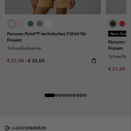
Parsons Point™ technisches T-Shirt für
Neue Farbe
Frauen
Parsons Po
Frauen
Schweißaufnahme
Schweißau
Minimum sale price:
Maximum price:
€ 21,00
-
€ 35,00
Minimum sa
€ 21,00
-
(+)43720880525