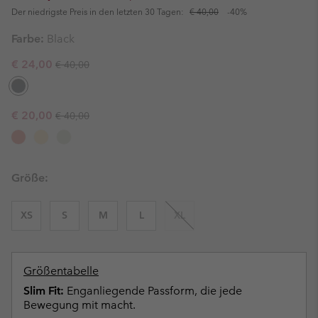
Der niedrigste Preis in den letzten 30 Tagen:
€ 40,00
-40%
Farbe:
Black
Regular price:
Sale price:
€ 24,00
€ 40,00
Regular price:
Sale price:
€ 20,00
€ 40,00
Größe:
XS
S
M
L
XL
Größentabelle
Slim Fit:
Enganliegende Passform, die jede
Bewegung mit macht.