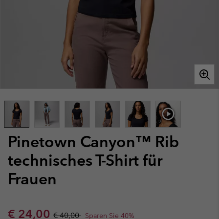
Pinetown Canyon™ Rib
technisches T-Shirt für
Frauen
Sale price:
Regular price:
€ 24,00
€ 40,00
Sparen Sie 40%