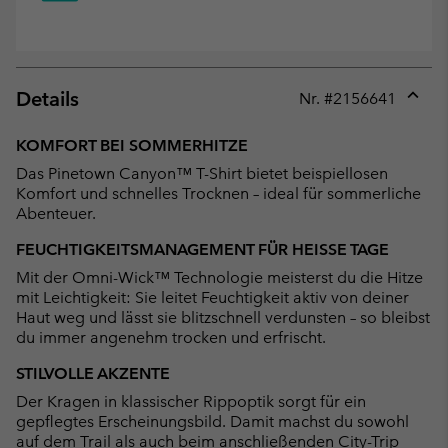
Details
Nr. #
2156641
Expan
or
KOMFORT BEI SOMMERHITZE
collap
Das Pinetown Canyon™ T-Shirt bietet beispiellosen
sectio
Komfort und schnelles Trocknen – ideal für sommerliche
Abenteuer.
FEUCHTIGKEITSMANAGEMENT FÜR HEISSE TAGE
Mit der Omni-Wick™ Technologie meisterst du die Hitze
mit Leichtigkeit: Sie leitet Feuchtigkeit aktiv von deiner
Haut weg und lässt sie blitzschnell verdunsten – so bleibst
du immer angenehm trocken und erfrischt.
STILVOLLE AKZENTE
Der Kragen in klassischer Rippoptik sorgt für ein
gepflegtes Erscheinungsbild. Damit machst du sowohl
auf dem Trail als auch beim anschließenden City-Trip