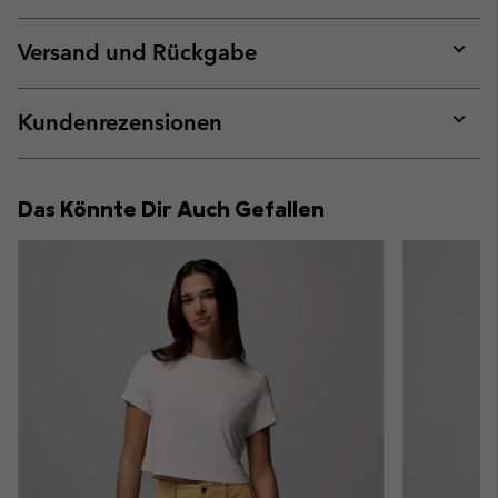
Expan
or
collap
Versand und Rückgabe
sectio
Expan
or
collap
Kundenrezensionen
sectio
Expan
or
collap
Das Könnte Dir Auch Gefallen
sectio