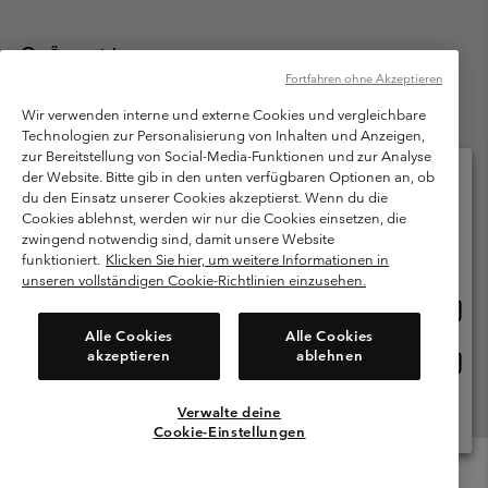
Österreich
Fortfahren ohne Akzeptieren
©
2026
Columbia Sportswear Austria GmbH. Moosfeldstraße 1, 5101
Bergheim, Salzburg Österreich. Alle Rechte vorbehalten.
Wir verwenden interne und externe Cookies und vergleichbare
Technologien zur Personalisierung von Inhalten und Anzeigen,
Nutzungsbedingungen
Allgemeine Verkaufsbedingungen
Garantie
zur Bereitstellung von Social-Media-Funktionen und zur Analyse
Datenschutzerklärung
der Website. Bitte gib in den unten verfügbaren Optionen an, ob
du den Einsatz unserer Cookies akzeptierst. Wenn du die
Bestimmungen und Bedingungen des Mitglieder Programms
Cookies ablehnst, werden wir nur die Cookies einsetzen, die
Bitte wählen Sie Ihr Lieferland und Ihre Sprache
zwingend notwendig sind, damit unsere Website
Nutzungsbedingungen Für Nutzergenerierte Inhalte
Impressum
Online-Einkauf verfügbar
funktioniert.
Klicken Sie hier, um weitere Informationen in
Cookies
unseren vollständigen Cookie-Richtlinien einzusehen.
Online
United States
Einkau
Kundenservice: Mo- Fr. 9:00 - 13:00 & 14:00- 18:00 Uhr
Alle Cookies
Alle Cookies
(+)43720880525
verfü
akzeptieren
ablehnen
Online
Österreich
Einkau
verfü
Verwalte deine
Alle Länder Anzeigen
Cookie-Einstellungen
Menu
Suche
Anmelden
Mini