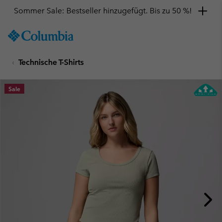
Sommer Sale: Bestseller hinzugefügt. Bis zu 50 %!
SKIP
Columbia
TO
Sportswear
CONTENT
Technische T-Shirts
SKIP
TO
MAIN
Sale
NAV
SKIP
TO
SEARCH