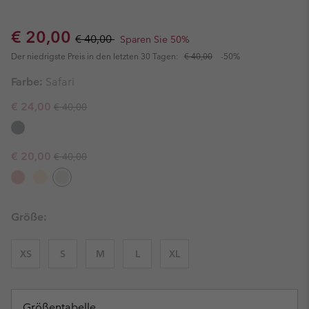
Sale price:
Regular price:
€ 20,00
€ 40,00
Sparen Sie 50%
Der niedrigste Preis in den letzten 30 Tagen:
€ 40,00
-50%
Farbe:
Safari
Regular price:
Sale price:
€ 24,00
€ 40,00
Regular price:
Sale price:
€ 20,00
€ 40,00
Größe:
XS
S
M
L
XL
Größentabelle