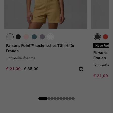
Parsons Point™ technisches T-Shirt für
Neue Farbe
Frauen
Parsons Po
Frauen
Schweißaufnahme
Schweißau
Minimum sale price:
Maximum price:
€ 21,00
-
€ 35,00
Minimum sa
€ 21,00
-