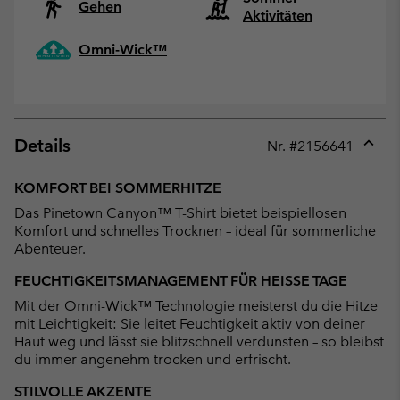
Gehen
Aktivitäten
Omni-Wick™
Details
Nr. #
2156641
Expan
or
KOMFORT BEI SOMMERHITZE
collap
Das Pinetown Canyon™ T-Shirt bietet beispiellosen
sectio
Komfort und schnelles Trocknen – ideal für sommerliche
Abenteuer.
FEUCHTIGKEITSMANAGEMENT FÜR HEISSE TAGE
Mit der Omni-Wick™ Technologie meisterst du die Hitze
mit Leichtigkeit: Sie leitet Feuchtigkeit aktiv von deiner
Haut weg und lässt sie blitzschnell verdunsten – so bleibst
du immer angenehm trocken und erfrischt.
STILVOLLE AKZENTE