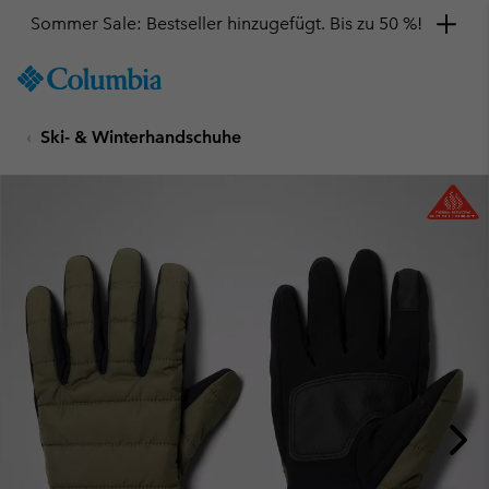
Sommer Sale: Bestseller hinzugefügt. Bis zu 50 %!
SKIP
Columbia
TO
Sportswear
CONTENT
Ski- & Winterhandschuhe
SKIP
TO
MAIN
NAV
SKIP
TO
SEARCH