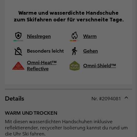
Warme und wasserdichte Handschuhe
zum Skifahren oder für verschneite Tage.
Nieslregen
Warm
Besonders leicht
Gehen
Omni-Heat™
Omni-Shield™
Reflective
Details
Nr. #
2094081
Expan
or
WARM UND TROCKEN
collap
Mit diesen wasserdichten Handschuhen inklusive
sectio
reflektierender, recycelter Isolierung kannst du rund um
die Uhr Ski fahren.