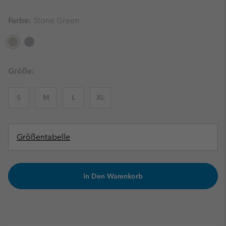
Farbe:
Stone Green
Größe:
S
M
L
XL
Größentabelle
In Den Warenkorb