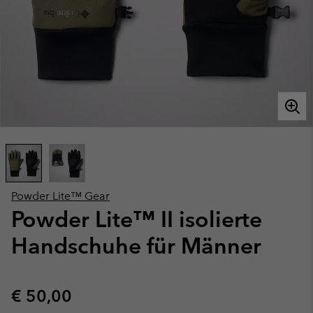
Powder Lite™ Gear
Powder Lite™ II isolierte
Handschuhe für Männer
Regular price:
€ 50,00