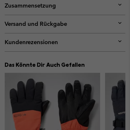
Zusammensetzung
Expan
or
collap
Versand und Rückgabe
sectio
Expan
or
collap
Kundenrezensionen
sectio
Expan
or
collap
Das Könnte Dir Auch Gefallen
sectio