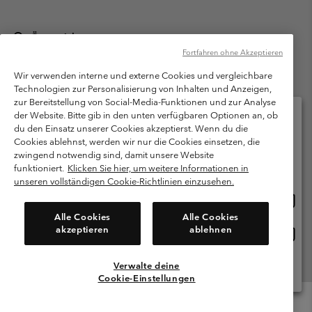
Österreich
Fortfahren ohne Akzeptieren
©
2026
Columbia Sportswear Austria GmbH. Moosfeldstraße 1, 5101
Bergheim, Salzburg Österreich. Alle Rechte vorbehalten.
Wir verwenden interne und externe Cookies und vergleichbare
Technologien zur Personalisierung von Inhalten und Anzeigen,
Nutzungsbedingungen
Allgemeine Verkaufsbedingungen
Garantie
zur Bereitstellung von Social-Media-Funktionen und zur Analyse
Datenschutzerklärung
der Website. Bitte gib in den unten verfügbaren Optionen an, ob
du den Einsatz unserer Cookies akzeptierst. Wenn du die
Bestimmungen und Bedingungen des Mitglieder Programms
Cookies ablehnst, werden wir nur die Cookies einsetzen, die
Bitte wählen Sie Ihr Lieferland und Ihre Sprache
zwingend notwendig sind, damit unsere Website
Nutzungsbedingungen Für Nutzergenerierte Inhalte
Impressum
Online-Einkauf verfügbar
funktioniert.
Klicken Sie hier, um weitere Informationen in
Cookies
unseren vollständigen Cookie-Richtlinien einzusehen.
Online
United States
Einkau
Kundenservice: Mo- Fr. 9:00 - 13:00 & 14:00- 18:00 Uhr
Alle Cookies
Alle Cookies
(+)43720880525
verfü
akzeptieren
ablehnen
Online
Österreich
Einkau
verfü
Verwalte deine
Alle Länder Anzeigen
Cookie-Einstellungen