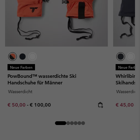
Neue Farben
Neue Farbe
PowBound™ wasserdichte Ski
Whirlibird
Handschuhe für Männer
Skihandsc
Wasserdicht
Wasserdich
Minimum sale price:
Maximum price:
Sale price:
Re
€ 50,00
-
€ 100,00
€ 45,00
€ 