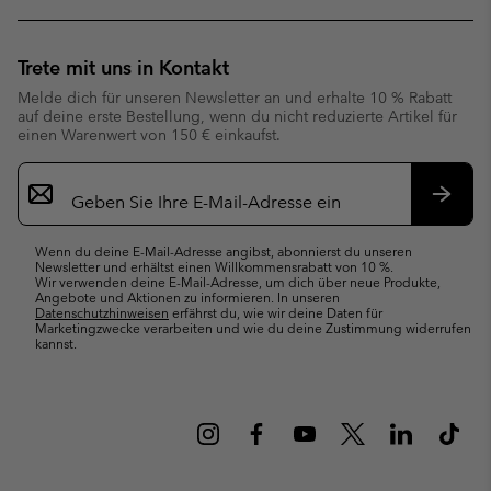
Trete mit uns in Kontakt
Melde dich für unseren Newsletter an und erhalte 10 % Rabatt
auf deine erste Bestellung, wenn du nicht reduzierte Artikel für
einen Warenwert von 150 € einkaufst.
Newsletter-
Anmeldung
Abonn
Wenn du deine E-Mail-Adresse angibst, abonnierst du unseren
Newsletter und erhältst einen Willkommensrabatt von 10 %.
Wir verwenden deine E-Mail-Adresse, um dich über neue Produkte,
Angebote und Aktionen zu informieren. In unseren
Datenschutzhinweisen
erfährst du, wie wir deine Daten für
Marketingzwecke verarbeiten und wie du deine Zustimmung widerrufen
kannst.