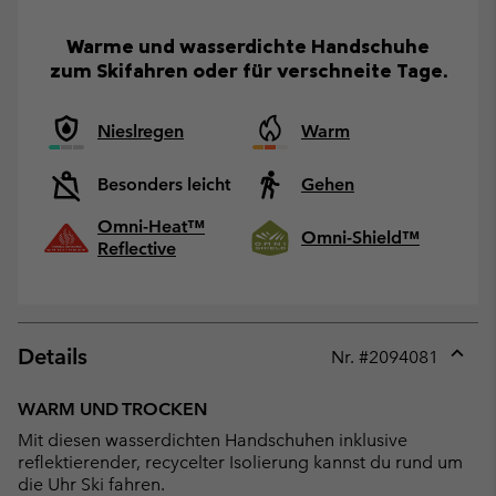
Warme und wasserdichte Handschuhe
zum Skifahren oder für verschneite Tage.
Nieslregen
Warm
Besonders leicht
Gehen
Omni-Heat™
Omni-Shield™
Reflective
Details
Nr. #
2094081
Expan
or
WARM UND TROCKEN
collap
Mit diesen wasserdichten Handschuhen inklusive
sectio
reflektierender, recycelter Isolierung kannst du rund um
die Uhr Ski fahren.