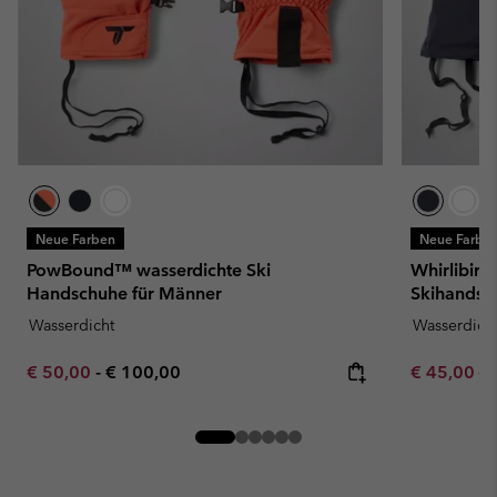
Neue Farben
Neue Farbe
PowBound™ wasserdichte Ski
Whirlibird
Handschuhe für Männer
Skihandsc
Wasserdicht
Wasserdich
Minimum sale price:
Maximum price:
Sale price:
Re
€ 50,00
-
€ 100,00
€ 45,00
€ 