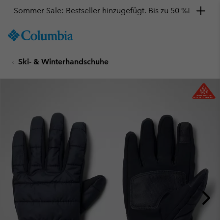
Sommer Sale: Bestseller hinzugefügt. Bis zu 50 %!
SKIP
Columbia
TO
Sportswear
CONTENT
Ski- & Winterhandschuhe
SKIP
TO
MAIN
NAV
SKIP
TO
SEARCH