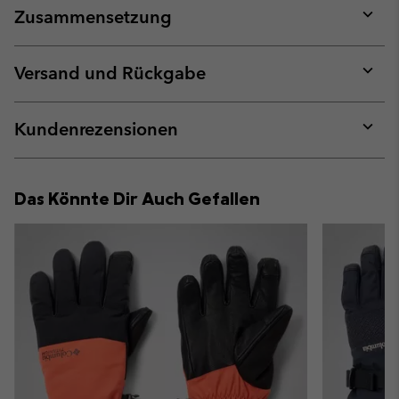
Zusammensetzung
Expan
or
collap
Versand und Rückgabe
sectio
Expan
or
collap
Kundenrezensionen
sectio
Expan
or
collap
Das Könnte Dir Auch Gefallen
sectio