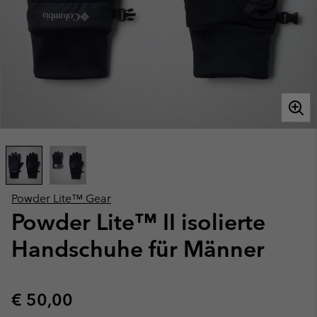
Powder Lite™ Gear
Powder Lite™ II isolierte
Handschuhe für Männer
Regular price:
€ 50,00