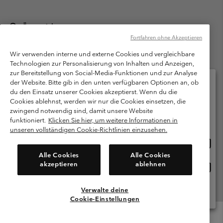
Österreich
Fortfahren ohne Akzeptieren
©
2026
Columbia Sportswear Austria GmbH. Moosfeldstraße 1, 5101
Bergheim, Salzburg Österreich. Alle Rechte vorbehalten.
Wir verwenden interne und externe Cookies und vergleichbare
Technologien zur Personalisierung von Inhalten und Anzeigen,
Nutzungsbedingungen
Allgemeine Verkaufsbedingungen
Garantie
zur Bereitstellung von Social-Media-Funktionen und zur Analyse
Datenschutzerklärung
der Website. Bitte gib in den unten verfügbaren Optionen an, ob
du den Einsatz unserer Cookies akzeptierst. Wenn du die
Bestimmungen und Bedingungen des Mitglieder Programms
Cookies ablehnst, werden wir nur die Cookies einsetzen, die
Bitte wählen Sie Ihr Lieferland und Ihre Sprache
zwingend notwendig sind, damit unsere Website
Nutzungsbedingungen Für Nutzergenerierte Inhalte
Impressum
Online-Einkauf verfügbar
funktioniert.
Klicken Sie hier, um weitere Informationen in
Cookies
unseren vollständigen Cookie-Richtlinien einzusehen.
Online
United States
Einkau
Kundenservice: Mo- Fr. 9:00 - 13:00 & 14:00- 18:00 Uhr
Alle Cookies
Alle Cookies
(+)43720880525
verfü
akzeptieren
ablehnen
Online
Österreich
Einkau
verfü
Verwalte deine
Alle Länder Anzeigen
Cookie-Einstellungen