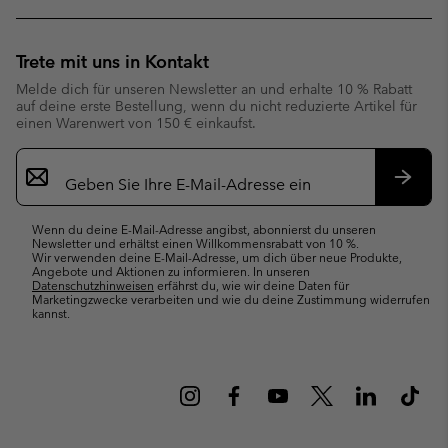
Trete mit uns in Kontakt
Melde dich für unseren Newsletter an und erhalte 10 % Rabatt
auf deine erste Bestellung, wenn du nicht reduzierte Artikel für
einen Warenwert von 150 € einkaufst.
Newsletter-
Anmeldung
Abonn
Wenn du deine E-Mail-Adresse angibst, abonnierst du unseren
Newsletter und erhältst einen Willkommensrabatt von 10 %.
Wir verwenden deine E-Mail-Adresse, um dich über neue Produkte,
Angebote und Aktionen zu informieren. In unseren
Datenschutzhinweisen
erfährst du, wie wir deine Daten für
Marketingzwecke verarbeiten und wie du deine Zustimmung widerrufen
kannst.