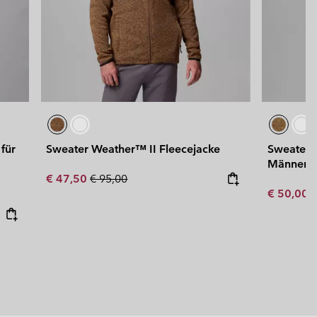
für
Sweater Weather™ II Fleecejacke
Sweater W
Männer –
Sale price:
Regular price:
€ 47,50
€ 95,00
Sale price
R
€ 50,00
€