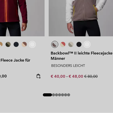
Backbowl™ II leichte Fleecejacke 
Männer
Fleece Jacke für
BESONDERS LEICHT
rice:
mum price:
0,00
Minimum sale price:
Maximum sale price:
Regular price:
€ 40,00
-
€ 48,00
€ 80,00