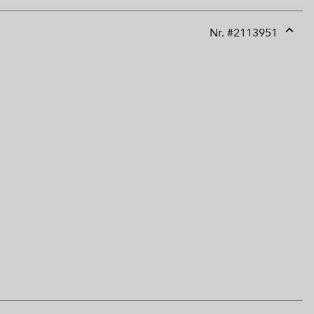
Nr. #
2113951
Expan
or
collap
sectio