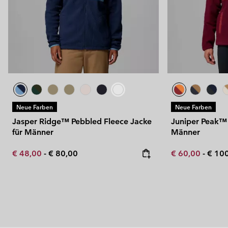
Neue Farben
Neue Farben
Jasper Ridge™ Pebbled Fleece Jacke
Juniper Peak™ 
für Männer
Männer
Minimum sale price:
Maximum price:
Minimum sale p
Maxi
€ 48,00
-
€ 80,00
€ 60,00
-
€ 10