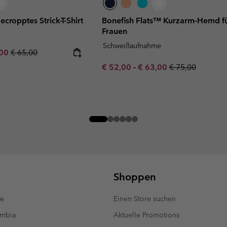
cropptes Strick-T-Shirt
Bonefish Flats™ Kurzarm-Hemd f
Frauen
Schweißaufnahme
rice:
um sale price:
Regular price:
,00
€ 65,00
Minimum sale price:
Maximum sale price:
Regular price:
€ 52,00
-
€ 63,00
€ 75,00
Shoppen
te
Einen Store suchen
umbia
Aktuelle Promotions