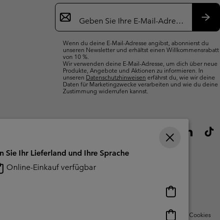
Newsletter-
Anmeldung
Abo
Wenn du deine E-Mail-Adresse angibst, abonnierst du
unseren Newsletter und erhältst einen Willkommensrabatt
von 10 %.
Wir verwenden deine E-Mail-Adresse, um dich über neue
Produkte, Angebote und Aktionen zu informieren. In
unseren
Datenschutzhinweisen
erfährst du, wie wir deine
Daten für Marketingzwecke verarbeiten und wie du deine
Zustimmung widerrufen kannst.
n Sie Ihr Lieferland und Ihre Sprache
Online-Einkauf verfügbar
Online-
Einkauf
verfügbar
Online-
Nutzungsbedingungen Für Nutzergenerierte Inhalte
Impressum
Cookies