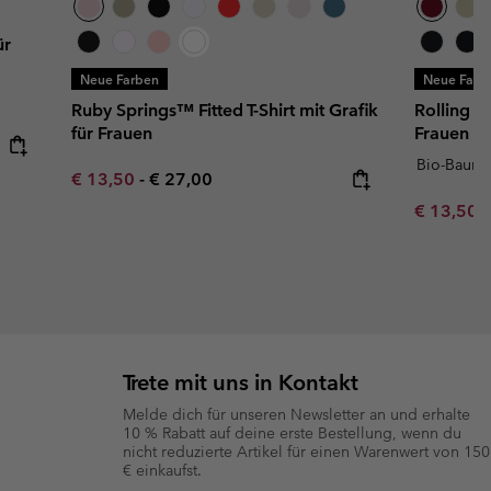
ür
Neue Farben
Neue Farb
Ruby Springs™ Fitted T-Shirt mit Grafik
Rolling B
für Frauen
Frauen
Bio-Baumw
Minimum sale price:
Maximum price:
€ 13,50
-
€ 27,00
Minimum s
€ 13,50
Trete mit uns in Kontakt
Melde dich für unseren Newsletter an und erhalte
10 % Rabatt auf deine erste Bestellung, wenn du
nicht reduzierte Artikel für einen Warenwert von 150
€ einkaufst.