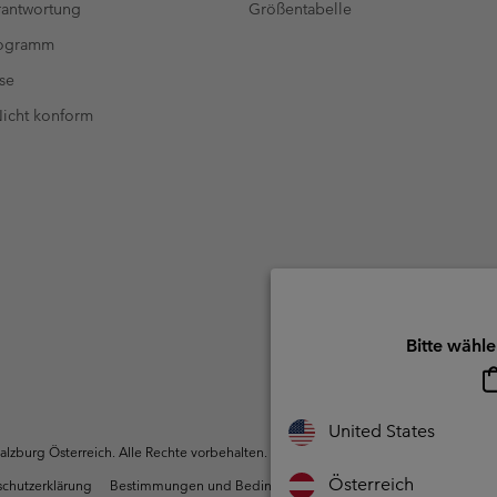
antwortung
Größentabelle
rogramm
se
 Nicht konform
Bitte wähle
United States
zburg Österreich. Alle Rechte vorbehalten.
Österreich
chutzerklärung
Bestimmungen und Bedingungen des Mitglieder Programms