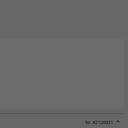
Nr. #
2120031
Expan