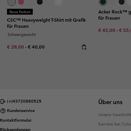
Acker Rock™ ge
Neue Farben
für Frauen
CSC™ Heavyweight T-Shirt mit Grafik
für Frauen
Minimum sale p
Maxim
€ 45,00
-
€ 55
Schwergewicht
Minimum sale price:
Maximum price:
€ 28,00
-
€ 40,00
Über uns
(+)43720880525
Kundenservice
Unsere Geschich
Kontaktformular
Karriere bei Col
Rücksendungen