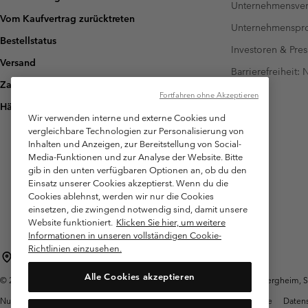
Unternehmensver
Vom Kaufvertrag zurücktreten
Unternehmensp
Bestellstatus
Investoren & Pres
Versand
Barrierefreiheit:
Zahlung
Fortfahren ohne Akzeptieren
Häufig gestellte Fragen
Wir verwenden interne und externe Cookies und
vergleichbare Technologien zur Personalisierung von
Inhalten und Anzeigen, zur Bereitstellung von Social-
Media-Funktionen und zur Analyse der Website. Bitte
gib in den unten verfügbaren Optionen an, ob du den
Einsatz unserer Cookies akzeptierst. Wenn du die
Cookies ablehnst, werden wir nur die Cookies
einsetzen, die zwingend notwendig sind, damit unsere
Website funktioniert.
Klicken Sie hier, um weitere
Informationen in unseren vollständigen Cookie-
Richtlinien einzusehen.
Österreich
Alle Cookies akzeptieren
©
2026
Columbia Sportswear Austria GmbH. Moosfeldstraße 1, 5101 Bergheim, Sal
Nutzungsbedingungen
Allgemeine Verkaufsbedingungen
Garantie
Datens