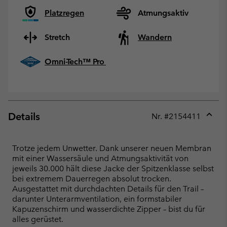
Platzregen
Atmungsaktiv
Stretch
Wandern
Omni-Tech™ Pro
Details
Nr. #
2154411
Expan
or
collap
Trotze jedem Unwetter. Dank unserer neuen Membran
sectio
mit einer Wassersäule und Atmungsaktivität von
jeweils 30.000 hält diese Jacke der Spitzenklasse selbst
bei extremem Dauerregen absolut trocken.
Ausgestattet mit durchdachten Details für den Trail –
darunter Unterarmventilation, ein formstabiler
Kapuzenschirm und wasserdichte Zipper – bist du für
alles gerüstet.