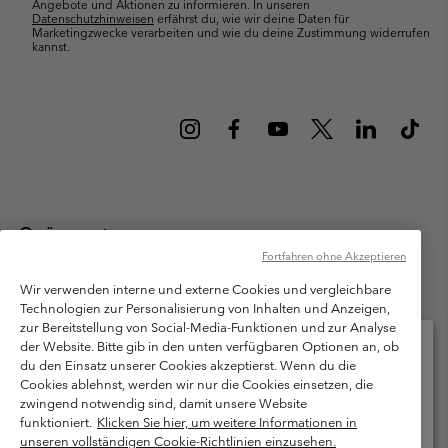
Angebote und Aktionen zu informieren. In unseren
Datenschutzhinweisen
erfährst du, wie wir deine Daten für
Marketingzwecke verarbeiten und wie du deine Zustimmung widerrufen
kannst.
Österreich
Fortfahren ohne Akzeptieren
©
2026
Columbia Sportswear Austria GmbH. Moosfeldstraße 1, 5101
Bergheim, Salzburg Österreich. Alle Rechte vorbehalten.
Wir verwenden interne und externe Cookies und vergleichbare
Technologien zur Personalisierung von Inhalten und Anzeigen,
Nutzungsbedingungen
Allgemeine Verkaufsbedingungen
Garantie
zur Bereitstellung von Social-Media-Funktionen und zur Analyse
Datenschutzerklärung
der Website. Bitte gib in den unten verfügbaren Optionen an, ob
du den Einsatz unserer Cookies akzeptierst. Wenn du die
Bestimmungen und Bedingungen des Mitglieder Programms
Cookies ablehnst, werden wir nur die Cookies einsetzen, die
Bitte wählen Sie Ihr Lieferland und Ihre Sprache
zwingend notwendig sind, damit unsere Website
Nutzungsbedingungen Für Nutzergenerierte Inhalte
Impressum
Online-Einkauf verfügbar
funktioniert.
Klicken Sie hier, um weitere Informationen in
Cookies
unseren vollständigen Cookie-Richtlinien einzusehen.