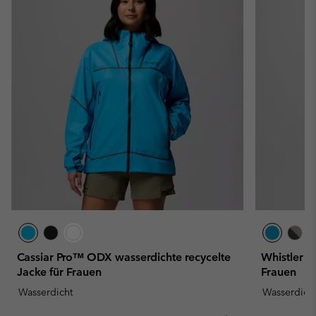
Cassiar Pro™ ODX wasserdichte recycelte
Whistler P
Jacke für Frauen
Frauen
Wasserdicht
Wasserdich