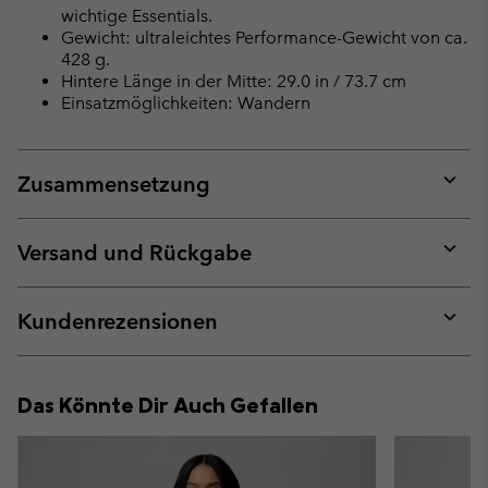
wichtige Essentials.
Gewicht: ultraleichtes Performance-Gewicht von ca.
428 g.
Hintere Länge in der Mitte: 29.0 in / 73.7 cm
Einsatzmöglichkeiten: Wandern
Zusammensetzung
Expan
or
collap
Versand und Rückgabe
sectio
Expan
or
collap
Kundenrezensionen
sectio
Expan
or
collap
Das Könnte Dir Auch Gefallen
sectio