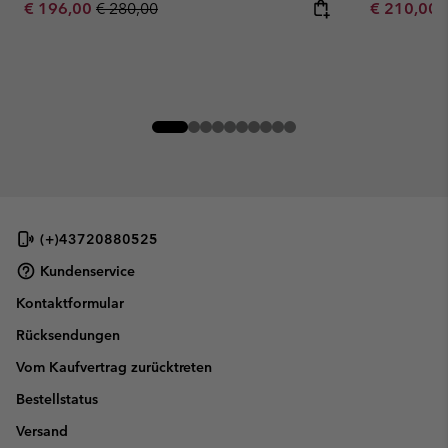
Sale price:
Regular price:
Minimum sa
€ 196,00
€ 280,00
€ 210,00
(+)43720880525
Kundenservice
Kontaktformular
Rücksendungen
Vom Kaufvertrag zurücktreten
Bestellstatus
Versand