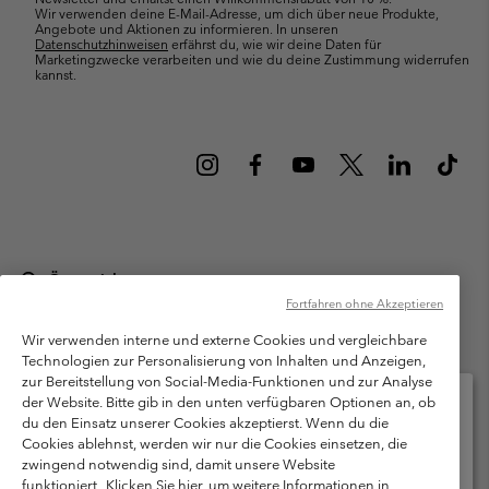
Wir verwenden deine E-Mail-Adresse, um dich über neue Produkte,
Angebote und Aktionen zu informieren. In unseren
Datenschutzhinweisen
erfährst du, wie wir deine Daten für
Marketingzwecke verarbeiten und wie du deine Zustimmung widerrufen
kannst.
Österreich
Fortfahren ohne Akzeptieren
©
2026
Columbia Sportswear Austria GmbH. Moosfeldstraße 1, 5101
Bergheim, Salzburg Österreich. Alle Rechte vorbehalten.
Wir verwenden interne und externe Cookies und vergleichbare
Technologien zur Personalisierung von Inhalten und Anzeigen,
Nutzungsbedingungen
Allgemeine Verkaufsbedingungen
Garantie
zur Bereitstellung von Social-Media-Funktionen und zur Analyse
Datenschutzerklärung
der Website. Bitte gib in den unten verfügbaren Optionen an, ob
du den Einsatz unserer Cookies akzeptierst. Wenn du die
Bestimmungen und Bedingungen des Mitglieder Programms
Cookies ablehnst, werden wir nur die Cookies einsetzen, die
Bitte wählen Sie Ihr Lieferland und Ihre Sprache
zwingend notwendig sind, damit unsere Website
Nutzungsbedingungen Für Nutzergenerierte Inhalte
Impressum
Online-Einkauf verfügbar
funktioniert.
Klicken Sie hier, um weitere Informationen in