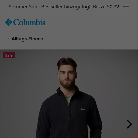
Sommer Sale: Bestseller hinzugefügt. Bis zu 50 %!
SKIP
Columbia
TO
Sportswear
CONTENT
Alltags-Fleece
SKIP
TO
MAIN
Sale
NAV
SKIP
TO
SEARCH