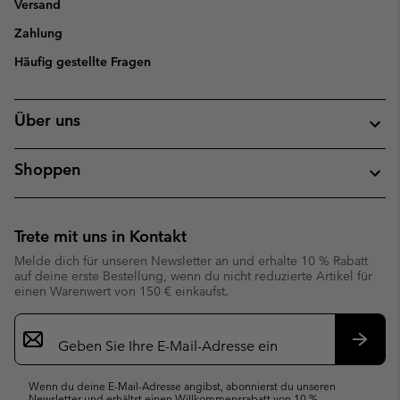
Versand
Zahlung
Häufig gestellte Fragen
Über uns
Shoppen
Trete mit uns in Kontakt
Melde dich für unseren Newsletter an und erhalte 10 % Rabatt
auf deine erste Bestellung, wenn du nicht reduzierte Artikel für
einen Warenwert von 150 € einkaufst.
Newsletter-
Anmeldung
Abonn
Wenn du deine E-Mail-Adresse angibst, abonnierst du unseren
Newsletter und erhältst einen Willkommensrabatt von 10 %.