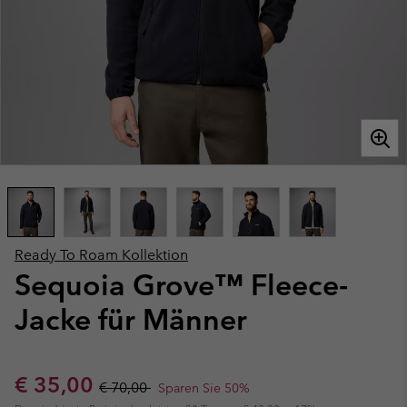
Ready To Roam Kollektion
Sequoia Grove™ Fleece-
Jacke für Männer
Sale price:
Regular price:
€ 35,00
€ 70,00
Sparen Sie 50%