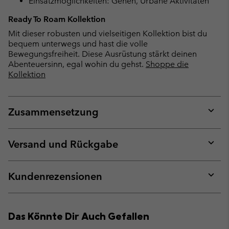
Einsatzmöglichkeiten: Gehen, Urbane Aktivitäten
Ready To Roam Kollektion
Mit dieser robusten und vielseitigen Kollektion bist du
bequem unterwegs und hast die volle
Bewegungsfreiheit. Diese Ausrüstung stärkt deinen
Abenteuersinn, egal wohin du gehst.
Shoppe die
Kollektion
Zusammensetzung
Expan
or
collap
Versand und Rückgabe
sectio
Expan
or
collap
Kundenrezensionen
sectio
Expan
or
collap
Das Könnte Dir Auch Gefallen
sectio