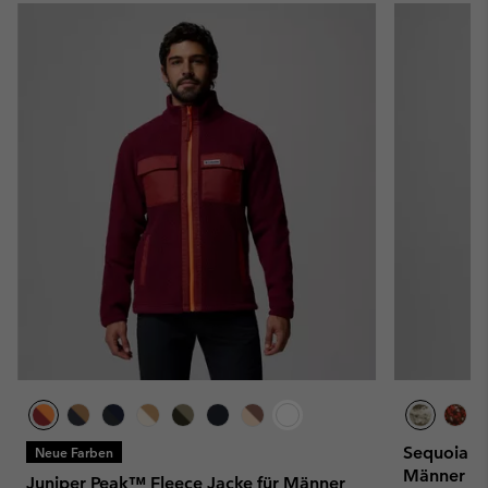
Sequoia Gr
Neue Farben
Männer
Juniper Peak™ Fleece Jacke für Männer