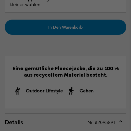
kleiner wählen.
In Den Warenkorb
Eine gemütliche Fleecejacke, die zu 100 %
aus recyceltem Material besteht.
Outdoor Lifestyle
Gehen
Details
Nr. #
2095891
Expan