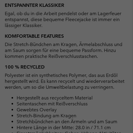
or
ENTSPANNTER KLASSIKER
collap
Egal, ob du in die Arbeit pendelst oder am Lagerfeuer
sectio
entspannst, diese bequeme Fleecejacke ist immer ein
lässiger Klassiker.
KOMFORTABLE FEATURES
Die Stretch-Bündchen am Kragen, Ärmelabschluss und
am Saum sorgen für eine bequeme Passform. Hinzu
kommen praktische Reißverschlusstaschen.
100 % RECYCLED
Polyester ist ein synthetisches Polymer, das aus Erdöl
hergestellt wird. Es kann recycelt und wiederverarbeitet
werden, um so die Umweltbelastung zu verringern.
Hergestellt aus recyceltem Material
Seitentaschen mit Reißverschluss
Gewebtes Overlay
Stretch-Bindung am Kragen
Stretchbündchen an den Ärmeln und am Saum
Hintere Länge in der Mitte: 28.0 in / 71.1 cm