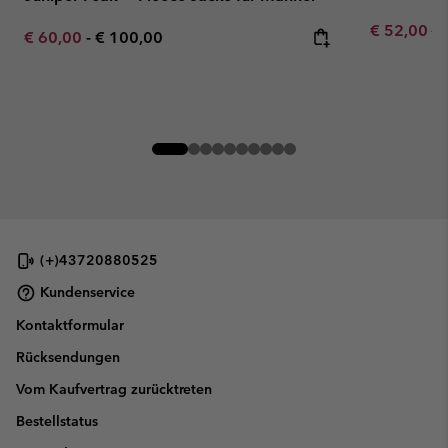
Sale price:
Re
€ 52,00
€ 
Minimum sale price:
Maximum price:
€ 60,00
-
€ 100,00
(+)43720880525
Kundenservice
Kontaktformular
Rücksendungen
Vom Kaufvertrag zurücktreten
Bestellstatus