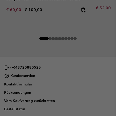
Sale price:
Re
€ 52,00
€ 
Minimum sale price:
Maximum price:
€ 60,00
-
€ 100,00
(+)43720880525
Kundenservice
Kontaktformular
Rücksendungen
Vom Kaufvertrag zurücktreten
Bestellstatus