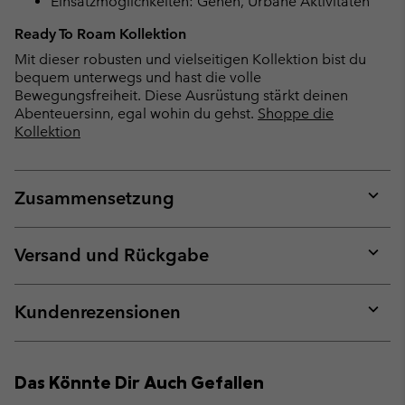
Einsatzmöglichkeiten: Gehen, Urbane Aktivitäten
Ready To Roam Kollektion
Mit dieser robusten und vielseitigen Kollektion bist du
bequem unterwegs und hast die volle
Bewegungsfreiheit. Diese Ausrüstung stärkt deinen
Abenteuersinn, egal wohin du gehst.
Shoppe die
Kollektion
Zusammensetzung
Expan
or
collap
Versand und Rückgabe
sectio
Expan
or
collap
Kundenrezensionen
sectio
Expan
or
collap
Das Könnte Dir Auch Gefallen
sectio