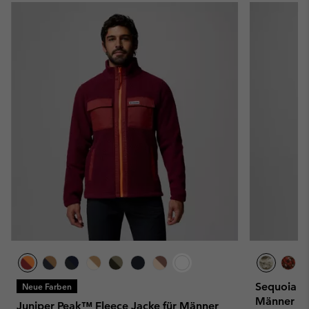
Sequoia Gr
Neue Farben
Männer
Juniper Peak™ Fleece Jacke für Männer