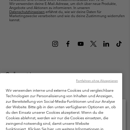
Wir verwenden deine E-Mail-Adresse, um dich über neue Produkte,
Angebote und Aktionen zu informieren. In unseren
Datenschutzhinweisen
erfährst du, wie wir deine Daten für
Marketingzwecke verarbeiten und wie du deine Zustimmung widerrufen
kannst.
Österreich
Fortfahren ohne Akzeptieren
©
2026
Columbia Sportswear Austria GmbH. Moosfeldstraße 1, 5101
Bergheim, Salzburg Österreich. Alle Rechte vorbehalten.
Wir verwenden interne und externe Cookies und vergleichbare
Technologien zur Personalisierung von Inhalten und Anzeigen,
Nutzungsbedingungen
Allgemeine Verkaufsbedingungen
Garantie
zur Bereitstellung von Social-Media-Funktionen und zur Analyse
Datenschutzerklärung
der Website. Bitte gib in den unten verfügbaren Optionen an, ob
du den Einsatz unserer Cookies akzeptierst. Wenn du die
Bestimmungen und Bedingungen des Mitglieder Programms
Cookies ablehnst, werden wir nur die Cookies einsetzen, die
Bitte wählen Sie Ihr Lieferland und Ihre Sprache
zwingend notwendig sind, damit unsere Website
Nutzungsbedingungen Für Nutzergenerierte Inhalte
Impressum
Online-Einkauf verfügbar
funktioniert.
Klicken Sie hier, um weitere Informationen in