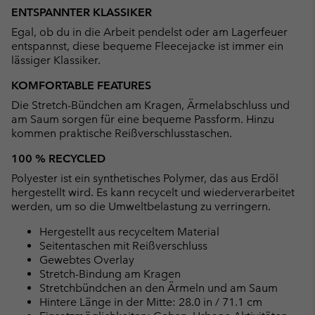
or
ENTSPANNTER KLASSIKER
collap
Egal, ob du in die Arbeit pendelst oder am Lagerfeuer
sectio
entspannst, diese bequeme Fleecejacke ist immer ein
lässiger Klassiker.
KOMFORTABLE FEATURES
Die Stretch-Bündchen am Kragen, Ärmelabschluss und
am Saum sorgen für eine bequeme Passform. Hinzu
kommen praktische Reißverschlusstaschen.
100 % RECYCLED
Polyester ist ein synthetisches Polymer, das aus Erdöl
hergestellt wird. Es kann recycelt und wiederverarbeitet
werden, um so die Umweltbelastung zu verringern.
Hergestellt aus recyceltem Material
Seitentaschen mit Reißverschluss
Gewebtes Overlay
Stretch-Bindung am Kragen
Stretchbündchen an den Ärmeln und am Saum
Hintere Länge in der Mitte: 28.0 in / 71.1 cm