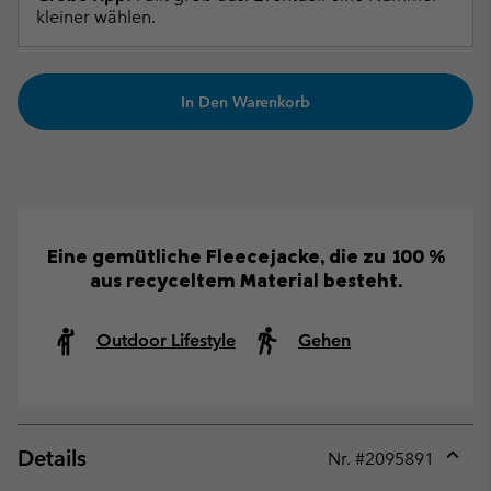
kleiner wählen.
In Den Warenkorb
Eine gemütliche Fleecejacke, die zu 100 %
aus recyceltem Material besteht.
Outdoor Lifestyle
Gehen
Details
Nr. #
2095891
Expan