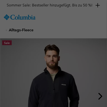
Sommer Sale: Bestseller hinzugefügt. Bis zu 50 %!
SKIP
Columbia
TO
Sportswear
CONTENT
Alltags-Fleece
SKIP
TO
MAIN
Sale
NAV
SKIP
TO
SEARCH