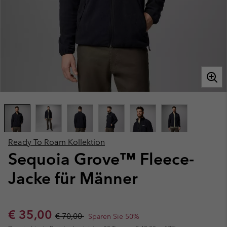
Ready To Roam Kollektion
Sequoia Grove™ Fleece-
Jacke für Männer
Sale price:
Regular price:
€ 35,00
€ 70,00
Sparen Sie 50%