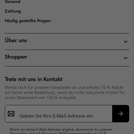
Versand
Zahlung
Häufig gestellte Fragen
Über uns
Shoppen
Trete mit uns in Kontakt
Melde dich für unseren Newsletter an und erhalte 10 % Rabatt
auf deine erste Bestellung, wenn du nicht reduzierte Artikel für
einen Warenwert von 150 € einkaufst.
Newsletter-
Anmeldung
Abonn
Wenn du deine E-Mail-Adresse angibst, abonnierst du unseren
Newsletter und erhältst einen Willkommensrabatt von 10 %.