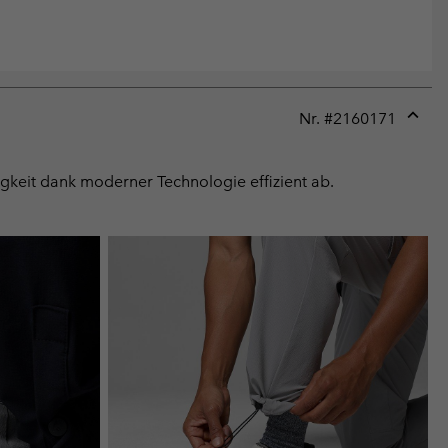
Nr. #
2160171
Expan
or
collap
igkeit dank moderner Technologie effizient ab.
sectio