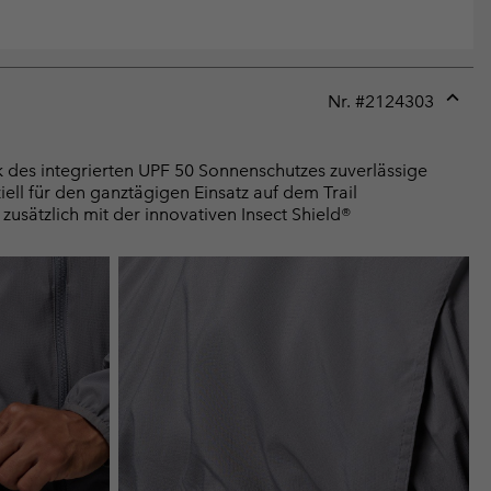
Nr. #
2124303
Expan
or
collap
k des integrierten UPF 50 Sonnenschutzes zuverlässige
sectio
iell für den ganztägigen Einsatz auf dem Trail
zusätzlich mit der innovativen Insect Shield®