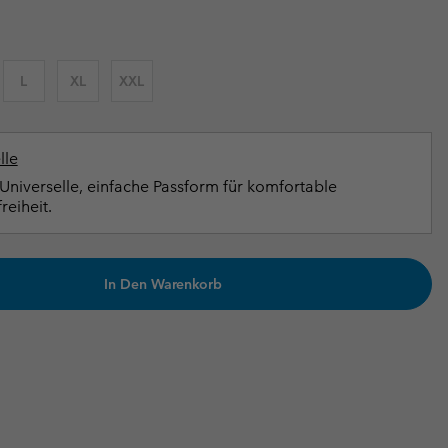
terhandschuhe
er Handschuhe
Guide Für Wasserdichte Artikel
Guide Für Wasserdichte Artikel
ng in
en-Produkte
L
XL
XXL
ßen
ner-Produkte
lle
Universelle, einfache Passform für komfortable
eiheit.
In Den Warenkorb