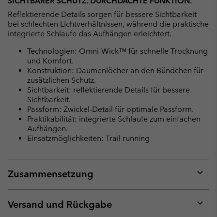
SICHTBARER SCHUTZ. DURCHDACHTE FUNKTION.
Reflektierende Details sorgen für bessere Sichtbarkeit
bei schlechten Lichtverhältnissen, während die praktische
integrierte Schlaufe das Aufhängen erleichtert.
Technologien: Omni-Wick™ für schnelle Trocknung
und Komfort.
Konstruktion: Daumenlöcher an den Bündchen für
zusätzlichen Schutz.
Sichtbarkeit: reflektierende Details für bessere
Sichtbarkeit.
Passform: Zwickel-Detail für optimale Passform.
Praktikabilität: integrierte Schlaufe zum einfachen
Aufhängen.
Einsatzmöglichkeiten: Trail running
Zusammensetzung
Expan
or
collap
Versand und Rückgabe
sectio
Expan