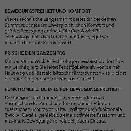
Expan
or
BEWEGUNGSFREIHEIT UND KOMFORT
collap
Dieses technische Langarmshirt bietet dir bei deinen
sectio
Sommerabenteuern unvergleichlichen Komfort und
größte Bewegungsfreiheit. Die Omni-Wick™
Technologie hält dich trocken und frisch, egal wie
intensiv dein Trail-Running wird.
FRISCHE DEN GANZEN TAG
Mit der Omni-Wick™ Technologie meisterst du die Hitze
mit Leichtigkeit: Sie leitet Feuchtigkeit aktiv von deiner
Haut weg und lässt sie blitzschnell verdunsten – so bleibst
du immer angenehm trocken und erfrischt.
FUNKTIONELLE DETAILS FÜR BEWEGUNGSFREIHEIT
Die integrierten Daumenlöcher verhindern das
Verrutschen der Ärmel und bieten deinen Händen
zusätzlichen Schutz vor Kälte. Ergänzt durch funktionale
Zwickel-Details, genießt du eine optimierte Passform und
maximale Bewegungsfreiheit bei jedem Einsatz.