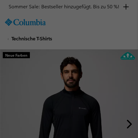
Sommer Sale: Bestseller hinzugefügt. Bis zu 50 %!
SKIP
Columbia
TO
Sportswear
CONTENT
Technische T-Shirts
SKIP
TO
MAIN
Neue Farben
NAV
SKIP
TO
SEARCH