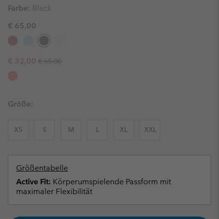
Farbe:
Black
€ 65,00
Regular price:
Sale price:
€ 32,00
€ 65,00
Größe:
XS
S
M
L
XL
XXL
Größentabelle
Active Fit:
Körperumspielende Passform mit
maximaler Flexibilität