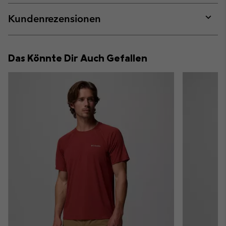
or
collap
Kundenrezensionen
sectio
Expan
or
collap
Das Könnte Dir Auch Gefallen
sectio