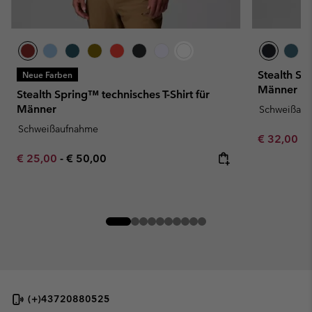
Stealth Sp
Neue Farben
Männer
Stealth Spring™ technisches T-Shirt für
Männer
Schweißau
Schweißaufnahme
Minimum sa
€ 32,00
-
Minimum sale price:
Maximum price:
€ 25,00
-
€ 50,00
(+)43720880525