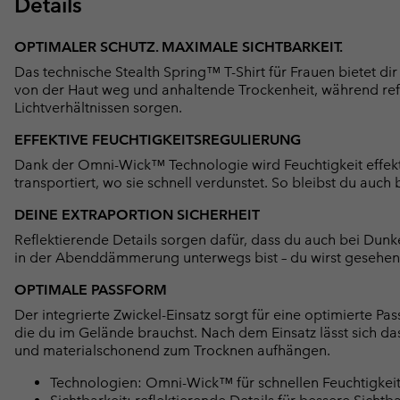
Details
OPTIMALER SCHUTZ. MAXIMALE SICHTBARKEIT.
Das technische Stealth Spring™ T-Shirt für Frauen bietet d
von der Haut weg und anhaltende Trockenheit, während refle
Lichtverhältnissen sorgen.
EFFEKTIVE FEUCHTIGKEITSREGULIERUNG
Dank der Omni-Wick™ Technologie wird Feuchtigkeit effekt
transportiert, wo sie schnell verdunstet. So bleibst du auch
DEINE EXTRAPORTION SICHERHEIT
Reflektierende Details sorgen dafür, dass du auch bei Dunk
in der Abenddämmerung unterwegs bist – du wirst gesehen
OPTIMALE PASSFORM
Der integrierte Zwickel-Einsatz sorgt für eine optimierte Pa
die du im Gelände brauchst. Nach dem Einsatz lässt sich da
und materialschonend zum Trocknen aufhängen.
Technologien: Omni-Wick™ für schnellen Feuchtigkeit