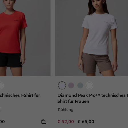
hnisches T-Shirt für
Diamond Peak Pro™ technisches T
Shirt für Frauen
d
Kühlung
rice:
mum price:
Minimum sale price:
Maximum price:
,00
€ 52,00
-
€ 65,00