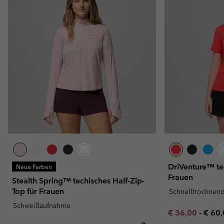
DriVenture™ tec
Neue Farben
Frauen
Stealth Spring™ techisches Half-Zip-
Top für Frauen
Schnelltrocknen
Schweißaufnahme
Minimum sale p
Maxi
€ 36,00
-
€ 60