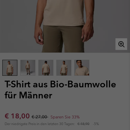
T-Shirt aus Bio-Baumwolle
für Männer
Sale price:
Regular price:
€ 18,00
€ 27,00
Sparen Sie 33%
Der niedrigste Preis in den letzten 30 Tagen:
€ 18,90
-5%