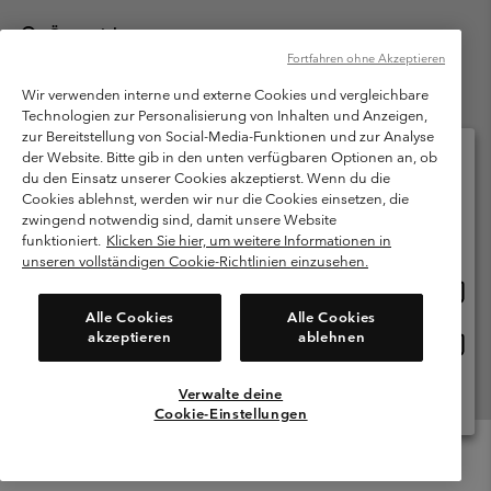
Österreich
Fortfahren ohne Akzeptieren
©
2026
Columbia Sportswear Austria GmbH. Moosfeldstraße 1, 5101
Bergheim, Salzburg Österreich. Alle Rechte vorbehalten.
Wir verwenden interne und externe Cookies und vergleichbare
Technologien zur Personalisierung von Inhalten und Anzeigen,
Nutzungsbedingungen
Allgemeine Verkaufsbedingungen
Garantie
zur Bereitstellung von Social-Media-Funktionen und zur Analyse
Datenschutzerklärung
der Website. Bitte gib in den unten verfügbaren Optionen an, ob
du den Einsatz unserer Cookies akzeptierst. Wenn du die
Bestimmungen und Bedingungen des Mitglieder Programms
Cookies ablehnst, werden wir nur die Cookies einsetzen, die
Bitte wählen Sie Ihr Lieferland und Ihre Sprache
zwingend notwendig sind, damit unsere Website
Nutzungsbedingungen Für Nutzergenerierte Inhalte
Impressum
Online-Einkauf verfügbar
funktioniert.
Klicken Sie hier, um weitere Informationen in
Cookies
unseren vollständigen Cookie-Richtlinien einzusehen.
Online
United States
Einkau
Kundenservice: Mo- Fr. 9:00 - 13:00 & 14:00- 18:00 Uhr
Alle Cookies
Alle Cookies
(+)43720880525
verfü
akzeptieren
ablehnen
Online
Österreich
Einkau
verfü
Verwalte deine
Alle Länder Anzeigen
Cookie-Einstellungen
Menu
Suche
Anmelden
Mini