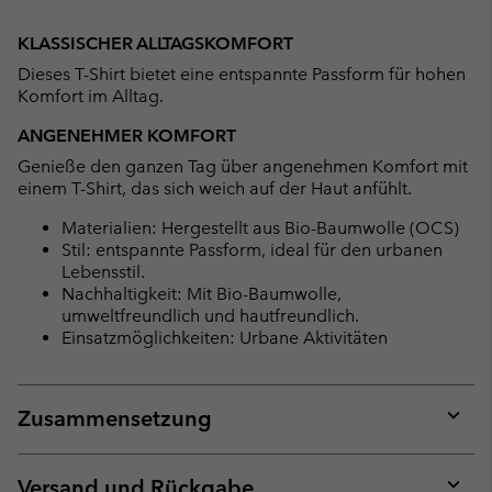
Expan
or
KLASSISCHER ALLTAGSKOMFORT
collap
Dieses T-Shirt bietet eine entspannte Passform für hohen
sectio
Komfort im Alltag.
ANGENEHMER KOMFORT
Genieße den ganzen Tag über angenehmen Komfort mit
einem T-Shirt, das sich weich auf der Haut anfühlt.
Materialien: Hergestellt aus Bio-Baumwolle (OCS)
Stil: entspannte Passform, ideal für den urbanen
Lebensstil.
Nachhaltigkeit: Mit Bio-Baumwolle,
umweltfreundlich und hautfreundlich.
Einsatzmöglichkeiten: Urbane Aktivitäten
Zusammensetzung
Expan
or
collap
Versand und Rückgabe