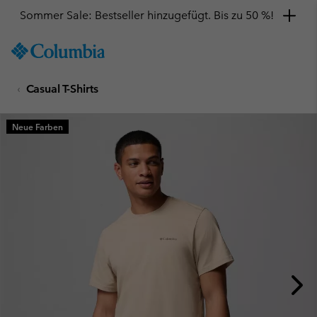
Sommer Sale: Bestseller hinzugefügt. Bis zu 50 %!
SKIP
Columbia
TO
Sportswear
CONTENT
Casual T-Shirts
SKIP
TO
MAIN
Neue Farben
NAV
SKIP
TO
SEARCH