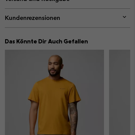
sectio
Expan
or
collap
Kundenrezensionen
sectio
Expan
or
collap
Das Könnte Dir Auch Gefallen
sectio