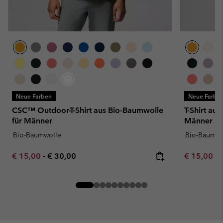
Neue Farben
Neue Farbe
CSC™ Outdoor-T-Shirt aus Bio-Baumwolle
T-Shirt au
für Männer
Männer
Bio-Baumwolle
Bio-Baumwo
Minimum sale price:
Maximum price:
Minimum sa
€ 15,00
-
€ 30,00
€ 15,00
-