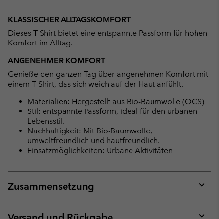
Expan
or
KLASSISCHER ALLTAGSKOMFORT
collap
Dieses T-Shirt bietet eine entspannte Passform für hohen
sectio
Komfort im Alltag.
ANGENEHMER KOMFORT
Genieße den ganzen Tag über angenehmen Komfort mit
einem T-Shirt, das sich weich auf der Haut anfühlt.
Materialien: Hergestellt aus Bio-Baumwolle (OCS)
Stil: entspannte Passform, ideal für den urbanen
Lebensstil.
Nachhaltigkeit: Mit Bio-Baumwolle,
umweltfreundlich und hautfreundlich.
Einsatzmöglichkeiten: Urbane Aktivitäten
Zusammensetzung
Expan
or
collap
Versand und Rückgabe