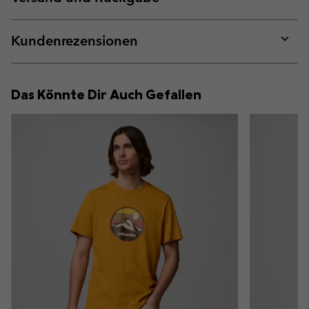
sectio
Expan
or
collap
Kundenrezensionen
sectio
Expan
or
collap
Das Könnte Dir Auch Gefallen
sectio