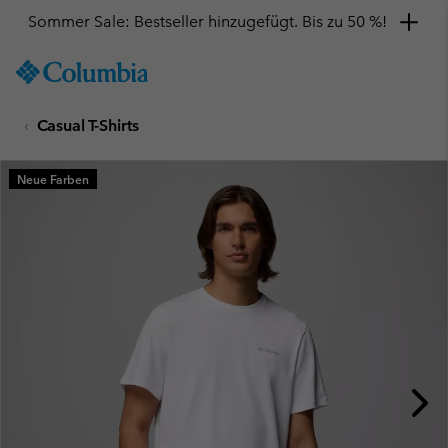
Sommer Sale: Bestseller hinzugefügt. Bis zu 50 %!
SKIP
Columbia
TO
Sportswear
CONTENT
Casual T-Shirts
SKIP
TO
MAIN
Neue Farben
NAV
SKIP
TO
SEARCH