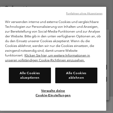
Österreich
Fortfahren ohne Akzeptieren
©
2026
Columbia Sportswear Austria GmbH. Moosfeldstraße 1, 5101
Bergheim, Salzburg Österreich. Alle Rechte vorbehalten.
Wir verwenden interne und externe Cookies und vergleichbare
Technologien zur Personalisierung von Inhalten und Anzeigen,
Nutzungsbedingungen
Allgemeine Verkaufsbedingungen
Garantie
zur Bereitstellung von Social-Media-Funktionen und zur Analyse
Datenschutzerklärung
der Website. Bitte gib in den unten verfügbaren Optionen an, ob
du den Einsatz unserer Cookies akzeptierst. Wenn du die
Bestimmungen und Bedingungen des Mitglieder Programms
Cookies ablehnst, werden wir nur die Cookies einsetzen, die
Bitte wählen Sie Ihr Lieferland und Ihre Sprache
zwingend notwendig sind, damit unsere Website
Nutzungsbedingungen Für Nutzergenerierte Inhalte
Impressum
Online-Einkauf verfügbar
funktioniert.
Klicken Sie hier, um weitere Informationen in
Cookies
unseren vollständigen Cookie-Richtlinien einzusehen.
Online
United States
Einkau
Kundenservice: Mo- Fr. 9:00 - 13:00 & 14:00- 18:00 Uhr
Alle Cookies
Alle Cookies
(+)43720880525
verfü
akzeptieren
ablehnen
Online
Österreich
Einkau
verfü
Verwalte deine
Alle Länder Anzeigen
Cookie-Einstellungen
Menu
Suche
Anmelden
Mini