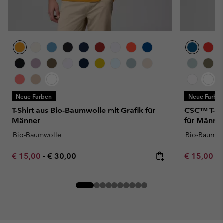
Neue Farben
Neue Farbe
T-Shirt aus Bio-Baumwolle mit Grafik für
CSC™ T-Sh
Männer
für Männe
Bio-Baumwolle
Bio-Baumwo
Minimum sale price:
Maximum price:
Minimum sa
€ 15,00
-
€ 30,00
€ 15,00
-