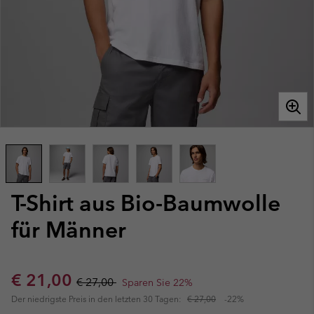
T-Shirt aus Bio-Baumwolle
für Männer
Sale price:
Regular price:
€ 21,00
€ 27,00
Sparen Sie 22%
Der niedrigste Preis in den letzten 30 Tagen:
€ 27,00
-22%