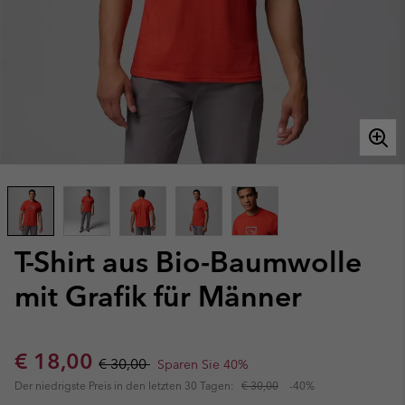
T-Shirt aus Bio-Baumwolle
mit Grafik für Männer
Sale price:
Regular price:
€ 18,00
€ 30,00
Sparen Sie 40%
Der niedrigste Preis in den letzten 30 Tagen:
€ 30,00
-40%