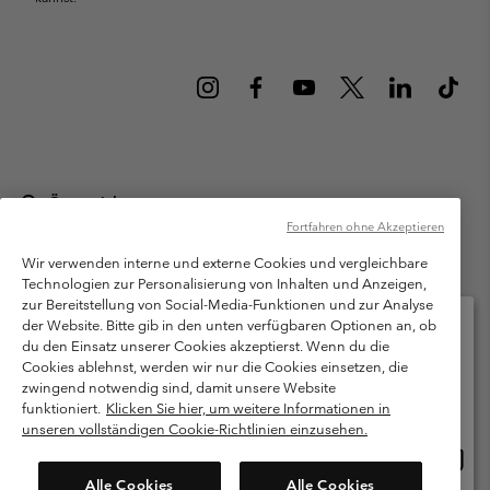
Österreich
Fortfahren ohne Akzeptieren
©
2026
Columbia Sportswear Austria GmbH. Moosfeldstraße 1, 5101
Bergheim, Salzburg Österreich. Alle Rechte vorbehalten.
Wir verwenden interne und externe Cookies und vergleichbare
Technologien zur Personalisierung von Inhalten und Anzeigen,
Nutzungsbedingungen
Allgemeine Verkaufsbedingungen
Garantie
zur Bereitstellung von Social-Media-Funktionen und zur Analyse
Datenschutzerklärung
der Website. Bitte gib in den unten verfügbaren Optionen an, ob
du den Einsatz unserer Cookies akzeptierst. Wenn du die
Bestimmungen und Bedingungen des Mitglieder Programms
Cookies ablehnst, werden wir nur die Cookies einsetzen, die
Bitte wählen Sie Ihr Lieferland und Ihre Sprache
zwingend notwendig sind, damit unsere Website
Nutzungsbedingungen Für Nutzergenerierte Inhalte
Impressum
Online-Einkauf verfügbar
funktioniert.
Klicken Sie hier, um weitere Informationen in
Cookies
unseren vollständigen Cookie-Richtlinien einzusehen.
Online
United States
Einkau
Kundenservice: Mo- Fr. 9:00 - 13:00 & 14:00- 18:00 Uhr
Alle Cookies
Alle Cookies