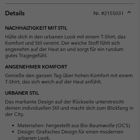
Details
Nr. #
2155031
Expan
or
NACHHALTIGKEIT MIT STIL
collap
Hülle dich in den urbanen Look mit einem T-Shirt, das
sectio
Komfort und Stil vereint. Der weiche Stoff fühlt sich
angenehm auf der Haut an und sorgt für ein rundum
gutes Tragegefühl.
ANGENEHMER KOMFORT
Genieße den ganzen Tag über hohen Komfort mit einem
T-Shirt, das sich weich auf der Haut anfühlt.
URBANER STIL
Das markante Design auf der Rückseite unterstreicht
deinen individuellen Stil und macht dich zum Blickfang in
der City.
Materialien: hergestellt aus Bio-Baumwolle (OCS)
Design: Grafisches Design für einen modernen
urbanen Look.