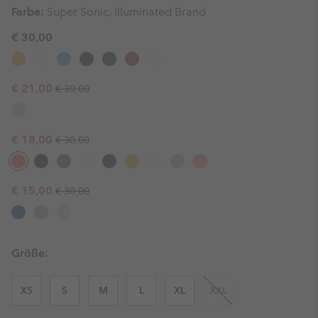
Farbe:
Super Sonic, Illuminated Brand
€ 30,00
Regular price:
Sale price:
€ 21,00
€ 30,00
Regular price:
Sale price:
€ 18,00
€ 30,00
Regular price:
Sale price:
€ 15,00
€ 30,00
Größe:
XS
S
M
L
XL
XXL