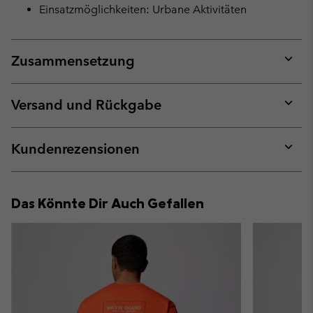
Einsatzmöglichkeiten: Urbane Aktivitäten
Zusammensetzung
Expan
or
collap
Versand und Rückgabe
sectio
Expan
or
collap
Kundenrezensionen
sectio
Expan
or
collap
Das Könnte Dir Auch Gefallen
sectio