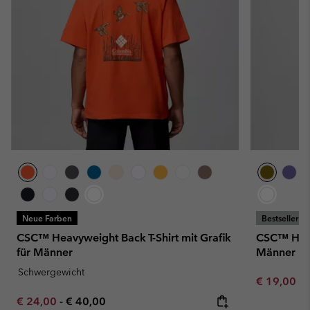
Neue Farben
Bestseller
CSC™ Heavyweight Back T-Shirt mit Grafik
CSC™ Heavy
für Männer
Männer
Schwergewicht
Minimum sa
€ 19,00
-
Minimum sale price:
Maximum price:
€ 24,00
-
€ 40,00