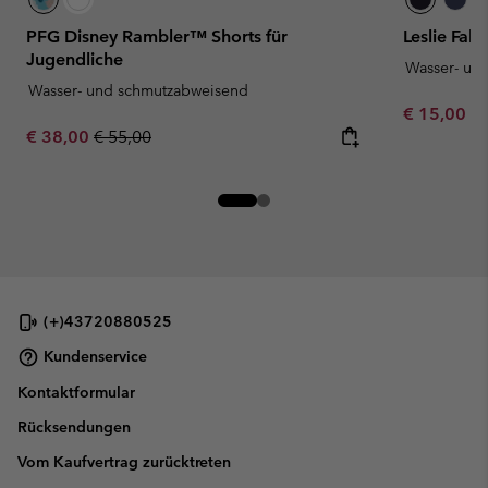
PFG Disney Rambler™ Shorts für
Leslie Fal
Jugendliche
Wasser- un
Wasser- und schmutzabweisend
Minimum sa
€ 15,00
-
Sale price:
Regular price:
€ 38,00
€ 55,00
(+)43720880525
Kundenservice
Kontaktformular
Rücksendungen
Vom Kaufvertrag zurücktreten