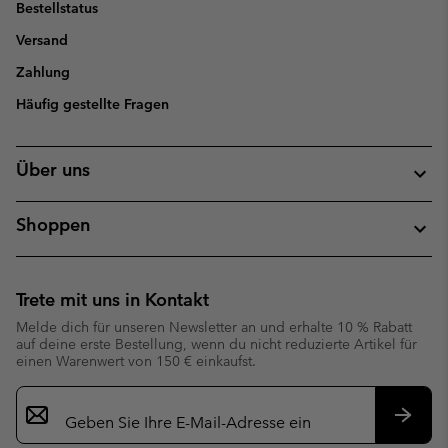
Bestellstatus
Versand
Zahlung
Häufig gestellte Fragen
Über uns
Shoppen
Trete mit uns in Kontakt
Melde dich für unseren Newsletter an und erhalte 10 % Rabatt
auf deine erste Bestellung, wenn du nicht reduzierte Artikel für
einen Warenwert von 150 € einkaufst.
Newsletter-
Anmeldung
Abonn