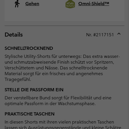
Gehen
Omni-Shield™
Details
Nr. #
2117151
Expan
or
SCHNELLTROCKNEND
collap
Stylische Utility-Shorts für unterwegs: Das extra wasser-
sectio
und schmutzabweisende Finish schützt vor Spritzern,
Verschüttetem und Nässe. Das schnelltrocknende
Material sorgt für ein frisches und angenehmes
Tragegefühl.
STELLE DIE PASSFORM EIN
Der verstellbare Bund sorgt für Flexibilität und eine
optimale Passform in der Wachstumsphase.
PRAKTISCHE TASCHEN
In diesen Shorts mit ihren vielen praktischen Taschen
lassen sich Ausrüstungsgegenstände und kleine Schätze