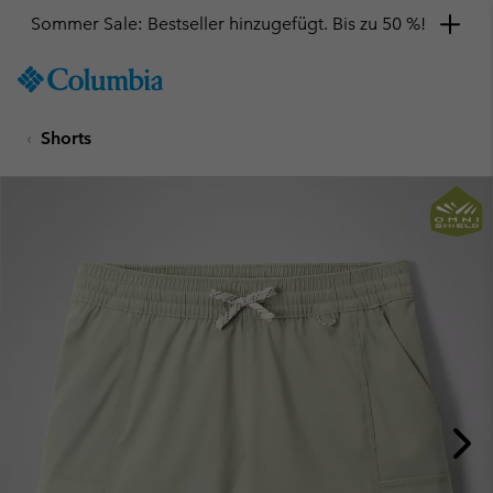
Sommer Sale: Bestseller hinzugefügt. Bis zu 50 %!
SKIP
Columbia
TO
Sportswear
CONTENT
Shorts
SKIP
TO
MAIN
NAV
SKIP
TO
SEARCH