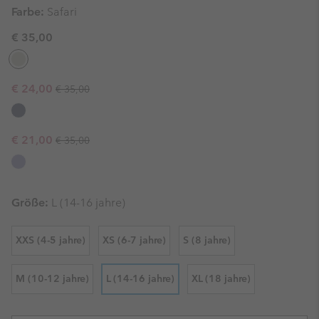
Farbe:
Safari
€ 35,00
Regular price:
Sale price:
€ 24,00
€ 35,00
Regular price:
Sale price:
€ 21,00
€ 35,00
Größe:
L (14-16 jahre)
XXS (4-5 jahre)
XS (6-7 jahre)
S (8 jahre)
M (10-12 jahre)
L (14-16 jahre)
XL (18 jahre)