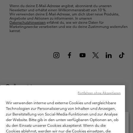
Wenn du deine E-Mail-Adresse angibst, abonnierst du unseren
Newsletter und erhältst einen Willkommensrabatt von 10 %.
Wir verwenden deine E-Mail-Adresse, um dich über neue Produkte,
Angebote und Aktionen zu informieren. In unseren
Datenschutzhinweisen
erfährst du, wie wir deine Daten für
Marketingzwecke verarbeiten und wie du deine Zustimmung widerrufen
kannst.
Österreich
Fortfahren ohne Akzeptieren
©
2026
Columbia Sportswear Austria GmbH. Moosfeldstraße 1, 5101
Bergheim, Salzburg Österreich. Alle Rechte vorbehalten.
Wir verwenden interne und externe Cookies und vergleichbare
Technologien zur Personalisierung von Inhalten und Anzeigen,
Nutzungsbedingungen
Allgemeine Verkaufsbedingungen
Garantie
zur Bereitstellung von Social-Media-Funktionen und zur Analyse
Datenschutzerklärung
der Website. Bitte gib in den unten verfügbaren Optionen an, ob
du den Einsatz unserer Cookies akzeptierst. Wenn du die
Bestimmungen und Bedingungen des Mitglieder Programms
Cookies ablehnst, werden wir nur die Cookies einsetzen, die
Bitte wählen Sie Ihr Lieferland und Ihre Sprache