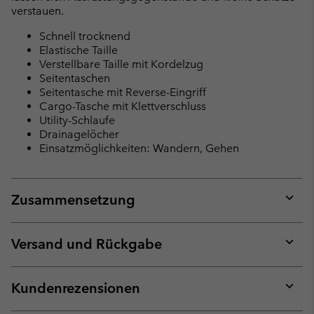
verstauen.
Schnell trocknend
Elastische Taille
Verstellbare Taille mit Kordelzug
Seitentaschen
Seitentasche mit Reverse-Eingriff
Cargo-Tasche mit Klettverschluss
Utility-Schlaufe
Drainagelöcher
Einsatzmöglichkeiten: Wandern, Gehen
Zusammensetzung
Expan
or
collap
Versand und Rückgabe
sectio
Expan
or
collap
Kundenrezensionen
sectio
Expan