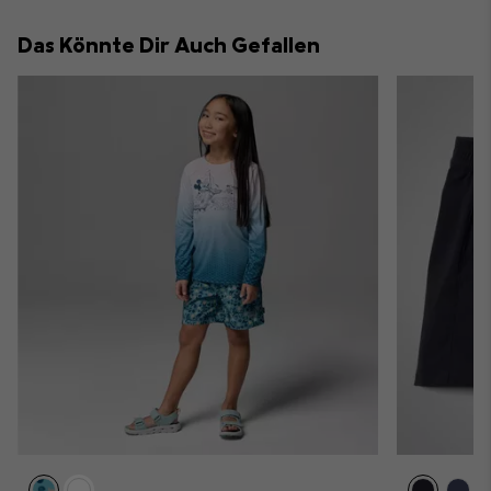
or
collap
Das Könnte Dir Auch Gefallen
sectio