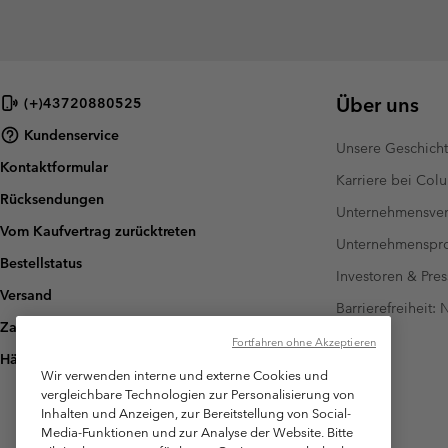
Über uns
(+)43720880525
Kundenservice
Unsere Geschich
Kontaktformular
Karriere bei Col
Rücksendungen
Unternehmensver
Vom Kaufvertrag zurücktreten
Unternehmensp
Bestellstatus
Investoren & Pres
Versand
Barrierefreiheit:
Zahlung
Fortfahren ohne Akzeptieren
Häufig gestellte Fragen
Wir verwenden interne und externe Cookies und
vergleichbare Technologien zur Personalisierung von
Inhalten und Anzeigen, zur Bereitstellung von Social-
Media-Funktionen und zur Analyse der Website. Bitte