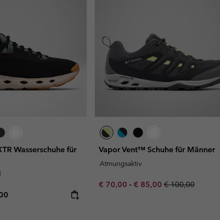
TR Wasserschuhe für
Vapor Vent™ Schuhe für Männer
Atmungsaktiv
d
Minimum sale price:
Maximum sale price:
Regular price:
€ 70,00
-
€ 85,00
€ 100,00
rice:
mum price:
,00