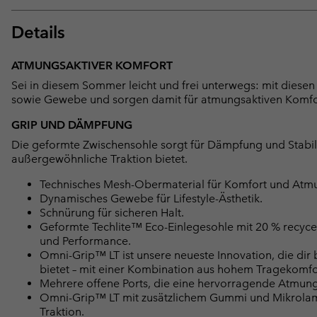
Details
ATMUNGSAKTIVER KOMFORT
Sei in diesem Sommer leicht und frei unterwegs: mit diese
sowie Gewebe und sorgen damit für atmungsaktiven Komfo
GRIP UND DÄMPFUNG
Die geformte Zwischensohle sorgt für Dämpfung und Stabilit
außergewöhnliche Traktion bietet.
Technisches Mesh-Obermaterial für Komfort und Atmun
Dynamisches Gewebe für Lifestyle-Ästhetik.
Schnürung für sicheren Halt.
Geformte Techlite™ Eco-Einlegesohle mit 20 % recyce
und Performance.
Omni-Grip™ LT ist unsere neueste Innovation, die di
bietet – mit einer Kombination aus hohem Tragekomfo
Mehrere offene Ports, die eine hervorragende Atmungs
Omni-Grip™ LT mit zusätzlichem Gummi und Mikrolame
Traktion.