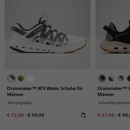
Drainmaker™ ATV Water Schuhe für
Drainmaker™ X
Männer
Männer
Atmungsaktiv
Schnelltrocknen
Minimum sale price:
Maximum price:
Minimum sale p
Maxi
€ 72,00
-
€ 90,00
€ 67,00
-
€ 90