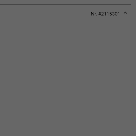
Nr. #
2115301
Expan
or
collap
sectio