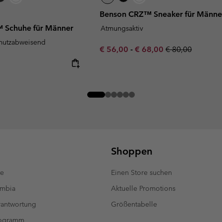
Benson CRZ™ Sneaker für Männe
™ Schuhe für Männer
Atmungsaktiv
mutzabweisend
Minimum sale price:
Maximum sale price:
Regular price:
€ 56,00
-
€ 68,00
€ 80,00
Shoppen
te
Einen Store suchen
umbia
Aktuelle Promotions
antwortung
Größentabelle
rogramm