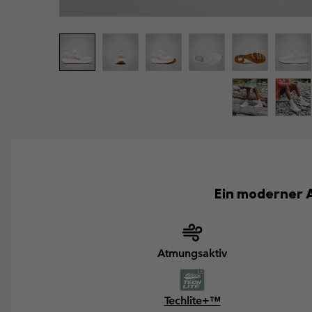
Ein moderner 
Atmungsaktiv
Techlite+™