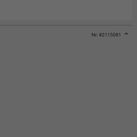
Nr. #
2115081
Expan
or
collap
sectio