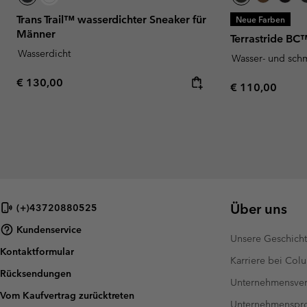
Trans Trail™ wasserdichter Sneaker für
Neue Farben
Männer
Terrastride BC
Wasserdicht
Wasser- und sch
Regular price:
€ 130,00
Regular price:
€ 110,00
Über uns
(+)43720880525
Kundenservice
Unsere Geschich
Kontaktformular
Karriere bei Col
Rücksendungen
Unternehmensver
Vom Kaufvertrag zurücktreten
Unternehmensp