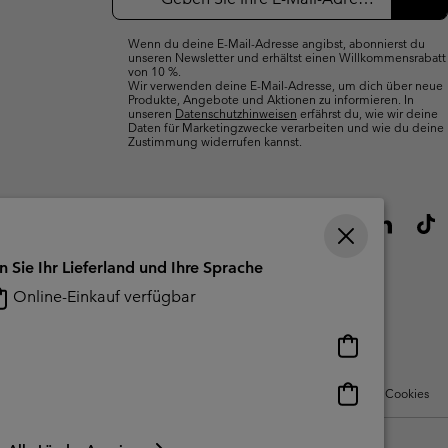
Abo
Wenn du deine E-Mail-Adresse angibst, abonnierst du
unseren Newsletter und erhältst einen Willkommensrabatt
von 10 %.
Wir verwenden deine E-Mail-Adresse, um dich über neue
Produkte, Angebote und Aktionen zu informieren. In
unseren
Datenschutzhinweisen
erfährst du, wie wir deine
Daten für Marketingzwecke verarbeiten und wie du deine
Zustimmung widerrufen kannst.
n Sie Ihr Lieferland und Ihre Sprache
Online-Einkauf verfügbar
Online-
Einkauf
verfügbar
Online-
Nutzungsbedingungen Für Nutzergenerierte Inhalte
Impressum
Cookies
Einkauf
verfügbar