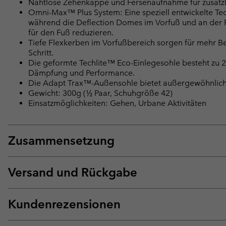
Nahtlose Zehenkappe und Fersenaufnahme für zusätzlic
Omni-Max™ Plus System: Eine speziell entwickelte Tech
während die Deflection Domes im Vorfuß und an der 
für den Fuß reduzieren.
Tiefe Flexkerben im Vorfußbereich sorgen für mehr B
Schritt.
Die geformte Techlite™ Eco-Einlegesohle besteht zu 20 
Dämpfung und Performance.
Die Adapt Trax™-Außensohle bietet außergewöhnliche
Gewicht: 300g (½ Paar, Schuhgröße 42)
Einsatzmöglichkeiten: Gehen, Urbane Aktivitäten
Zusammensetzung
Versand und Rückgabe
Kundenrezensionen