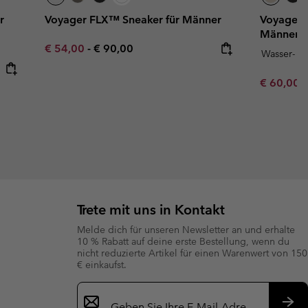
r
Voyager FLX™ Sneaker für Männer
Voyager 
Männer
Minimum sale price:
Maximum price:
€ 54,00
-
€ 90,00
Wasser- u
Minimum s
€ 60,00
Trete mit uns in Kontakt
Melde dich für unseren Newsletter an und erhalte
10 % Rabatt auf deine erste Bestellung, wenn du
nicht reduzierte Artikel für einen Warenwert von 150
€ einkaufst.
Newsletter-
Anmeldung