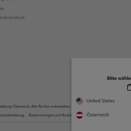
se
 Nicht konform
Bitte wähle
United States
zburg Österreich. Alle Rechte vorbehalten.
Österreich
chutzerklärung
Bestimmungen und Bedingungen des Mitglieder Programms