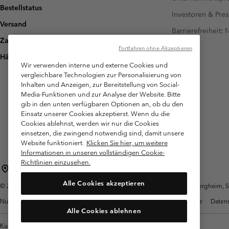
Bestellstatus
Investoren & Pres
Versand
Barrierefreiheit:
Zahlung
Fortfahren ohne Akzeptieren
Häufig gestellte Fragen
Wir verwenden interne und externe Cookies und
vergleichbare Technologien zur Personalisierung von
Inhalten und Anzeigen, zur Bereitstellung von Social-
Media-Funktionen und zur Analyse der Website. Bitte
gib in den unten verfügbaren Optionen an, ob du den
Einsatz unserer Cookies akzeptierst. Wenn du die
Cookies ablehnst, werden wir nur die Cookies
einsetzen, die zwingend notwendig sind, damit unsere
Website funktioniert.
Klicken Sie hier, um weitere
Informationen in unseren vollständigen Cookie-
Richtlinien einzusehen.
Österreich
Alle Cookies akzeptieren
©
2026
Columbia Sportswear Austria GmbH. Moosfeldstraße 1, 5101 Bergheim, Sal
Nutzungsbedingungen
Allgemeine Verkaufsbedingungen
Garantie
Datens
Alle Cookies ablehnen
Kundenservice: Mo- Fr. 9:00 - 13:00 & 14:00- 18:00 Uhr