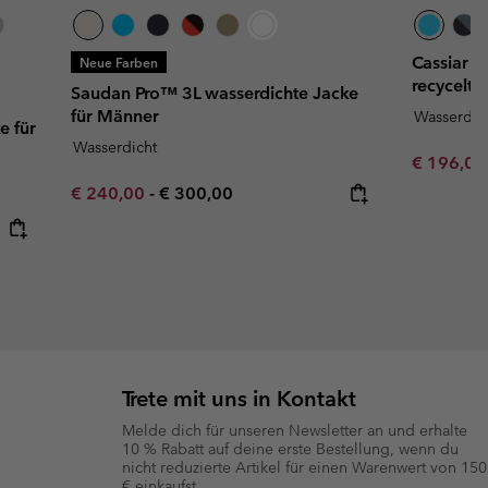
Cassiar 
Neue Farben
recycelte
Saudan Pro™ 3L wasserdichte Jacke
für Männer
Wasserdic
e für
Wasserdicht
Sale price
€ 196,0
Minimum sale price:
Maximum price:
€ 240,00
-
€ 300,00
Trete mit uns in Kontakt
Melde dich für unseren Newsletter an und erhalte
10 % Rabatt auf deine erste Bestellung, wenn du
nicht reduzierte Artikel für einen Warenwert von 150
€ einkaufst.