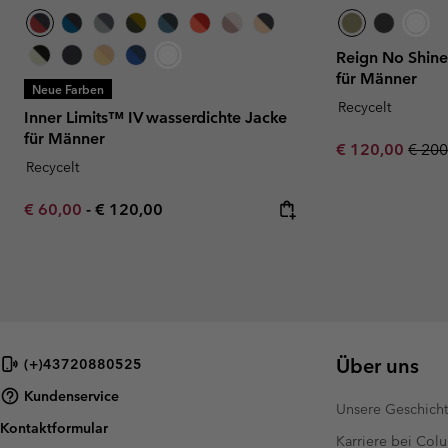
Reign No Shin
für Männer
Neue Farben
Recycelt
Inner Limits™ IV wasserdichte Jacke
für Männer
Sale price:
Regul
€ 120,00
€ 200
Recycelt
Minimum sale price:
Maximum price:
€ 60,00
-
€ 120,00
Über uns
(+)43720880525
Kundenservice
Unsere Geschich
Kontaktformular
Karriere bei Col