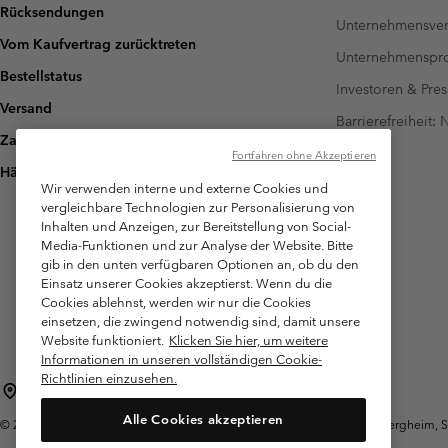
Rücksendungen
Unternehmensver
Vom Kaufvertrag zurücktreten
Unternehmensp
Bestellstatus
Investoren & Pres
Versand
Barrierefreiheit:
Zahlung
Fortfahren ohne Akzeptieren
Häufig gestellte Fragen
Wir verwenden interne und externe Cookies und
vergleichbare Technologien zur Personalisierung von
Inhalten und Anzeigen, zur Bereitstellung von Social-
Media-Funktionen und zur Analyse der Website. Bitte
gib in den unten verfügbaren Optionen an, ob du den
Einsatz unserer Cookies akzeptierst. Wenn du die
Cookies ablehnst, werden wir nur die Cookies
einsetzen, die zwingend notwendig sind, damit unsere
Website funktioniert.
Klicken Sie hier, um weitere
Informationen in unseren vollständigen Cookie-
Richtlinien einzusehen.
Österreich
Alle Cookies akzeptieren
©
2026
Columbia Sportswear Austria GmbH. Moosfeldstraße 1, 5101 Bergheim, Sal