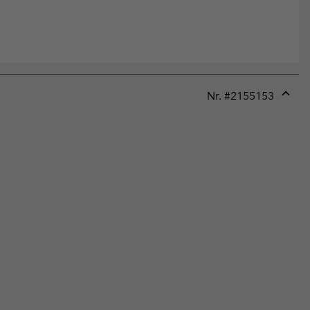
Nr. #
2155153
Expan
or
collap
sectio