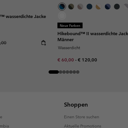
e™ wasserdichte Jacke
Neue Farben
Hikebound™ II wasserdichte Jack
Männer
ar price:
,00
Wasserdicht
Minimum sale price:
Maximum price:
€ 60,00
-
€ 120,00
Shoppen
te
Einen Store suchen
umbia
Aktuelle Promotions