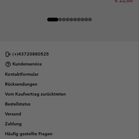
Minimum sa
€ 22,00
-
(+)43720880525
Kundenservice
Kontaktformular
Rücksendungen
Vom Kaufvertrag zurücktreten
Bestellstatus
Versand
Zahlung
Häufig gestellte Fragen