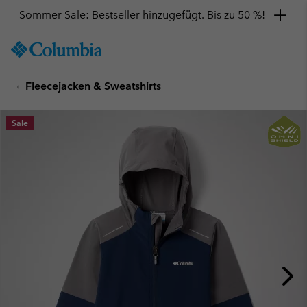
Sommer Sale: Bestseller hinzugefügt. Bis zu 50 %!
SKIP
Columbia
TO
Sportswear
CONTENT
Fleecejacken & Sweatshirts
SKIP
TO
MAIN
Sale
NAV
SKIP
TO
SEARCH