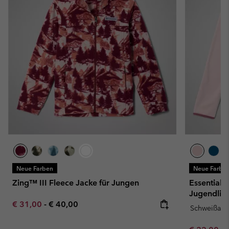
Neue Farben
Neue Farbe
Zing™ III Fleece Jacke für Jungen
Essential 
Jugendlic
Minimum sale price:
Maximum price:
€ 31,00
-
€ 40,00
Schweißau