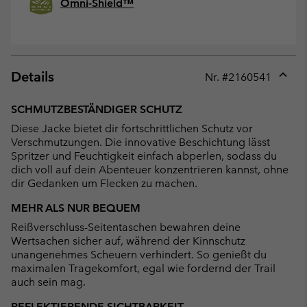
Omni-Shield™
Details
Nr. #
2160541
Expan
or
SCHMUTZBESTÄNDIGER SCHUTZ
collap
Diese Jacke bietet dir fortschrittlichen Schutz vor
sectio
Verschmutzungen. Die innovative Beschichtung lässt
Spritzer und Feuchtigkeit einfach abperlen, sodass du
dich voll auf dein Abenteuer konzentrieren kannst, ohne
dir Gedanken um Flecken zu machen.
MEHR ALS NUR BEQUEM
Reißverschluss-Seitentaschen bewahren deine
Wertsachen sicher auf, während der Kinnschutz
unangenehmes Scheuern verhindert. So genießt du
maximalen Tragekomfort, egal wie fordernd der Trail
auch sein mag.
REFLEKTIERENDE SICHTBARKEIT