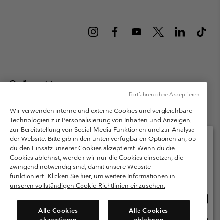
Österreich
Fortfahren ohne Akzeptieren
©
2026
Columbia Sportswear Austria GmbH. Moosfeldstraße 1, 5101
Bergheim, Salzburg Österreich. Alle Rechte vorbehalten.
Wir verwenden interne und externe Cookies und vergleichbare
Technologien zur Personalisierung von Inhalten und Anzeigen,
Nutzungsbedingungen
Allgemeine Verkaufsbedingungen
Garantie
zur Bereitstellung von Social-Media-Funktionen und zur Analyse
Datenschutzerklärung
der Website. Bitte gib in den unten verfügbaren Optionen an, ob
du den Einsatz unserer Cookies akzeptierst. Wenn du die
Bestimmungen und Bedingungen des Mitglieder Programms
Cookies ablehnst, werden wir nur die Cookies einsetzen, die
Bitte wählen Sie Ihr Lieferland und Ihre Sprache
zwingend notwendig sind, damit unsere Website
Nutzungsbedingungen Für Nutzergenerierte Inhalte
Impressum
Online-Einkauf verfügbar
funktioniert.
Klicken Sie hier, um weitere Informationen in
Cookies
unseren vollständigen Cookie-Richtlinien einzusehen.
Online
United States
Einkau
Kundenservice: Mo- Fr. 9:00 - 13:00 & 14:00- 18:00 Uhr
Alle Cookies
Alle Cookies
(+)43720880525
verfü
akzeptieren
ablehnen