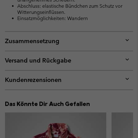
Abschluss: elastische Bündchen zum Schutz vor
Witterungseinflüssen.
Einsatzmöglichkeiten: Wandern
Zusammensetzung
Expan
or
collap
Versand und Rückgabe
sectio
Expan
or
collap
Kundenrezensionen
sectio
Expan
or
collap
Das Könnte Dir Auch Gefallen
sectio