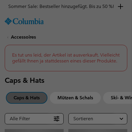
Hol dir einen 10 %-Gutschein
SKIP
Columbia
TO
Sportswear
CONTENT
Accessoires
SKIP
TO
MAIN
NAV
Es tut uns leid, der Artikel ist ausverkauft. Vielleicht
gefällt Ihnen ja stattdessen eines dieser Produkte.
SKIP
TO
SEARCH
Caps & Hats
Caps & Hats
Mützen & Schals
Ski- & Wi
Alle Filter
Sortieren