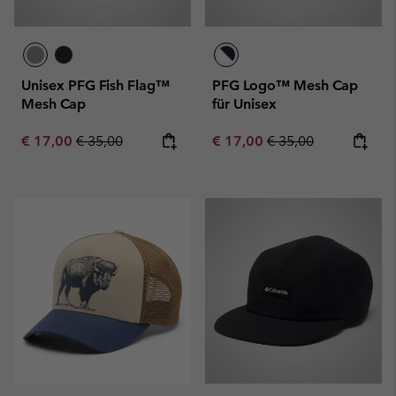
Unisex PFG Fish Flag™
PFG Logo™ Mesh Cap
Mesh Cap
für Unisex
Sale price:
Regular price:
Sale price:
Regular price:
€ 17,00
€ 35,00
€ 17,00
€ 35,00