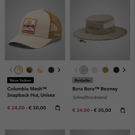
Neue Farben
Bestseller
Columbia Mesh™
Bora Bora™ Booney
Snapback Hut, Unisex
Schnelltrocknend
Minimum sale price:
Maximum price:
€ 24,00
-
€ 30,00
Minimum sale price:
Maximum price:
€ 24,00
-
€ 35,00