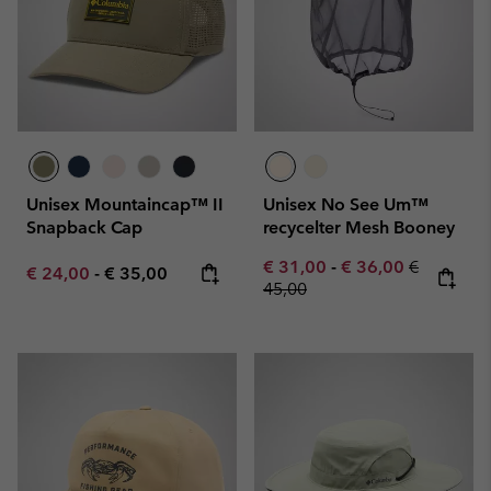
Unisex Mountaincap™ II
Unisex No See Um™
Snapback Cap
recycelter Mesh Booney
Minimum sale price:
Maximum sale pric
Regular pr
€ 31,00
-
€ 36,00
€
Minimum sale price:
Maximum price:
€ 24,00
-
€ 35,00
45,00