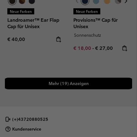
Neue Farben
Neue Farben
Landroamer™ Ear Flap
Provisions™ Cap für
Cap für Unisex
Unisex
Sonnenschutz
Regular price:
€ 40,00
Minimum sale price:
Maximum price:
€ 18,00
-
€ 27,00
Mehr (19) Anzeigen
(+)43720880525
Kundenservice