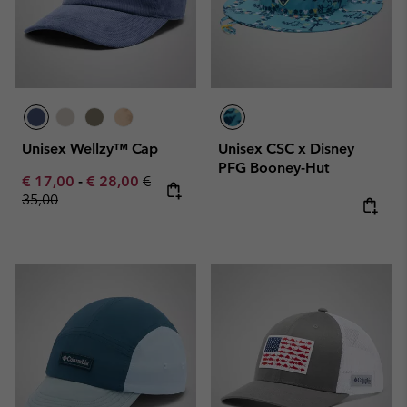
Unisex Wellzy™ Cap
Unisex CSC x Disney
PFG Booney-Hut
Minimum sale price:
Maximum sale price:
Regular price:
€ 17,00
-
€ 28,00
€
35,00