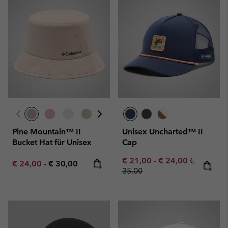
Pine Mountain™ II
Unisex Uncharted™ II
Bucket Hat für Unisex
Cap
Minimum sale price:
Maximum sale pric
Regular pr
€ 21,00
-
€ 24,00
€
Minimum sale price:
Maximum price:
€ 24,00
-
€ 30,00
35,00