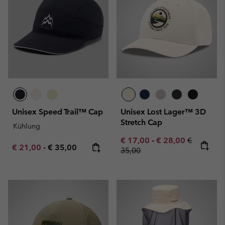
Unisex Speed Trail™ Cap
Unisex Lost Lager™ 3D
Stretch Cap
Kühlung
Minimum sale price:
Maximum sale pric
Regular pr
€ 17,00
-
€ 28,00
€
Minimum sale price:
Maximum price:
€ 21,00
-
€ 35,00
35,00