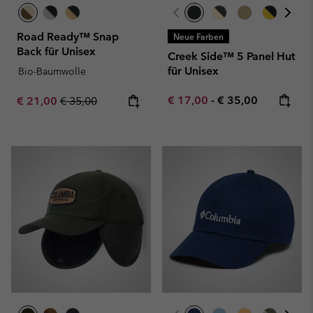
Road Ready™ Snap
Neue Farben
Back für Unisex
Creek Side™ 5 Panel Hut
für Unisex
Bio-Baumwolle
Minimum sale price:
Maximum price:
Sale price:
Regular price:
€ 17,00
-
€ 35,00
€ 21,00
€ 35,00