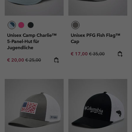
Unisex Camp Charlie™
Unisex PFG Fish Flag™
5-Panel-Hut für
Cap
Jugendliche
Sale price:
Regular price:
€ 17,00
€ 35,00
Sale price:
Regular price:
€ 20,00
€ 25,00