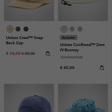
Unisex Creel™ Snap
Bestseller
Back Cap
Unisex Coolhead™ Zero
IV Booney
Sale price:
Regular price:
€ 24,00
€ 35,00
Sonnenschutz
Regular price:
€ 45,00