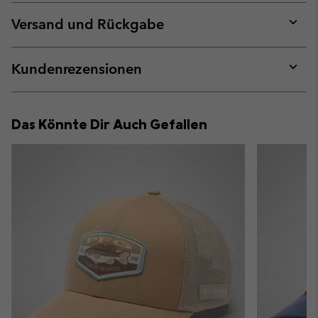
or
collap
Versand und Rückgabe
sectio
Expan
or
collap
Kundenrezensionen
sectio
Expan
or
collap
Das Könnte Dir Auch Gefallen
sectio