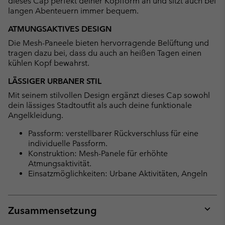
dieses Cap perfekt deiner Kopfform an und sitzt auch bei
langen Abenteuern immer bequem.
ATMUNGSAKTIVES DESIGN
Die Mesh-Paneele bieten hervorragende Belüftung und
tragen dazu bei, dass du auch an heißen Tagen einen
kühlen Kopf bewahrst.
LÄSSIGER URBANER STIL
Mit seinem stilvollen Design ergänzt dieses Cap sowohl
dein lässiges Stadtoutfit als auch deine funktionale
Angelkleidung.
Passform: verstellbarer Rückverschluss für eine
individuelle Passform.
Konstruktion: Mesh-Panele für erhöhte
Atmungsaktivität.
Einsatzmöglichkeiten: Urbane Aktivitäten, Angeln
Zusammensetzung
Expan