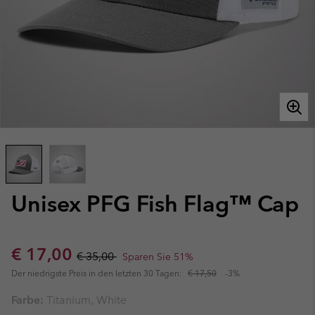
Unisex PFG Fish Flag™ Cap
Sale price:
Regular price:
€ 17,00
€ 35,00
Sparen Sie 51%
Der niedrigste Preis in den letzten 30 Tagen:
€ 17,50
-3%
Farbe:
Titanium, White