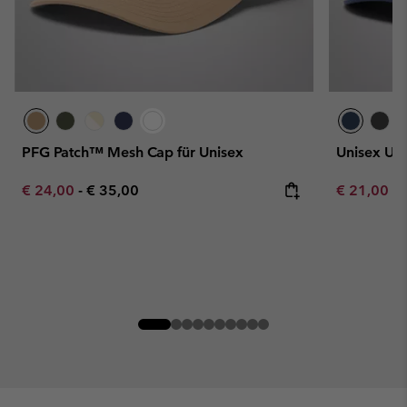
PFG Patch™ Mesh Cap für Unisex
Unisex Un
Minimum sale price:
Maximum price:
Minimum sa
€ 24,00
-
€ 35,00
€ 21,00
-