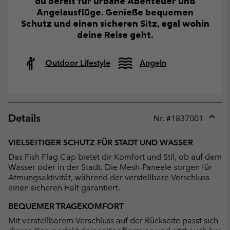
du bereit für urbane Abenteuer und
Angelausflüge. Genieße bequemen
Schutz und einen sicheren Sitz, egal wohin
deine Reise geht.
Outdoor Lifestyle
Angeln
Details
Nr. #
1837001
Expan
or
VIELSEITIGER SCHUTZ FÜR STADT UND WASSER
collap
Das Fish Flag Cap bietet dir Komfort und Stil, ob auf dem
sectio
Wasser oder in der Stadt. Die Mesh-Paneele sorgen für
Atmungsaktivität, während der verstellbare Verschluss
einen sicheren Halt garantiert.
BEQUEMER TRAGEKOMFORT
Mit verstellbarem Verschluss auf der Rückseite passt sich