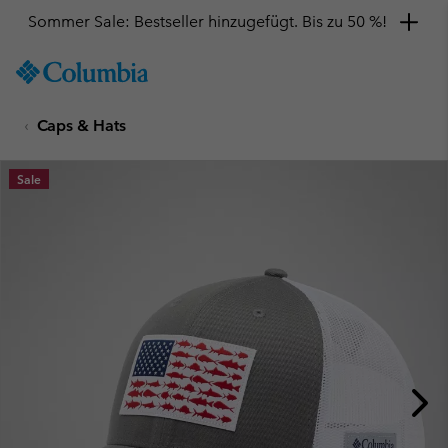
Sommer Sale: Bestseller hinzugefügt. Bis zu 50 %!
SKIP
Columbia
TO
Sportswear
CONTENT
Caps & Hats
SKIP
TO
MAIN
Sale
NAV
SKIP
TO
SEARCH