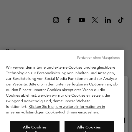
Österreich
Fortfahren ohne Akzeptieren
©
2026
Columbia Sportswear Austria GmbH. Moosfeldstraße 1, 5101
Bergheim, Salzburg Österreich. Alle Rechte vorbehalten.
Wir verwenden interne und externe Cookies und vergleichbare
Technologien zur Personalisierung von Inhalten und Anzeigen,
Nutzungsbedingungen
Allgemeine Verkaufsbedingungen
Garantie
zur Bereitstellung von Social-Media-Funktionen und zur Analyse
Datenschutzerklärung
der Website. Bitte gib in den unten verfügbaren Optionen an, ob
du den Einsatz unserer Cookies akzeptierst. Wenn du die
Bestimmungen und Bedingungen des Mitglieder Programms
Cookies ablehnst, werden wir nur die Cookies einsetzen, die
Bitte wählen Sie Ihr Lieferland und Ihre Sprache
zwingend notwendig sind, damit unsere Website
Nutzungsbedingungen Für Nutzergenerierte Inhalte
Impressum
Online-Einkauf verfügbar
funktioniert.
Klicken Sie hier, um weitere Informationen in
Cookies
unseren vollständigen Cookie-Richtlinien einzusehen.
Online
United States
Einkau
Kundenservice: Mo- Fr. 9:00 - 13:00 & 14:00- 18:00 Uhr
Alle Cookies
Alle Cookies
(+)43720880525
verfü