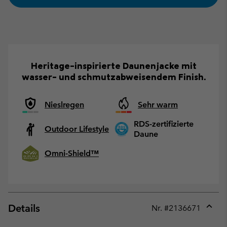
Heritage-inspirierte Daunenjacke mit
wasser- und schmutzabweisendem Finish.
Nieslregen
Sehr warm
RDS-zertifizierte
Outdoor Lifestyle
Daune
Omni-Shield™
Details
Nr. #
2136671
Expan
or