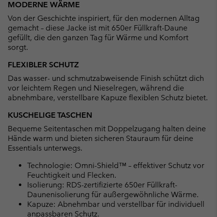
MODERNE WÄRME
collap
Von der Geschichte inspiriert, für den modernen Alltag
sectio
gemacht – diese Jacke ist mit 650er Füllkraft-Daune
gefüllt, die den ganzen Tag für Wärme und Komfort
sorgt.
FLEXIBLER SCHUTZ
Das wasser- und schmutzabweisende Finish schützt dich
vor leichtem Regen und Nieselregen, während die
abnehmbare, verstellbare Kapuze flexiblen Schutz bietet.
KUSCHELIGE TASCHEN
Bequeme Seitentaschen mit Doppelzugang halten deine
Hände warm und bieten sicheren Stauraum für deine
Essentials unterwegs.
Technologie: Omni-Shield™ – effektiver Schutz vor
Feuchtigkeit und Flecken.
Isolierung: RDS-zertifizierte 650er Füllkraft-
Daunenisolierung für außergewöhnliche Wärme.
Kapuze: Abnehmbar und verstellbar für individuell
anpassbaren Schutz.