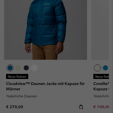
Neue Farben
Neue Farbe
Cloudview™ Daunen Jacke mit Kapuze für
Corelite™ 
Männer
Kapuze fü
Natürliche Daunen
Natürliche
Regular price:
Minimum sa
€ 270,00
€ 100,00