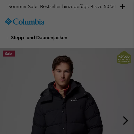
Sommer Sale: Bestseller hinzugefügt. Bis zu 50 %!
SKIP
Columbia
TO
Sportswear
CONTENT
Stepp- und Daunenjacken
SKIP
TO
MAIN
Sale
NAV
SKIP
TO
SEARCH