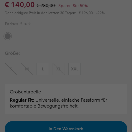
Sale price:
Regular price:
€ 140,00
€ 280,00
Sparen Sie 50%
Der niedrigste Preis in den letzten 30 Tagen:
€ 196,00
-29%
Farbe:
Black
Größe:
S
M
L
XL
XXL
Größentabelle
Regular Fit:
Universelle, einfache Passform für
komfortable Bewegungsfreiheit.
In Den Warenkorb