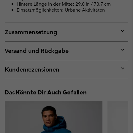
Hintere Länge in der Mitte: 29.0 in / 73.7 cm
Einsatzmöglichkeiten: Urbane Aktivitäten
Zusammensetzung
Expan
or
collap
Versand und Rückgabe
sectio
Expan
or
collap
Kundenrezensionen
sectio
Expan
or
collap
Das Könnte Dir Auch Gefallen
sectio