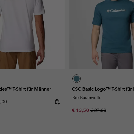
des™ T-Shirt für Männer
CSC Basic Logo™ T-Shirt für
Bio-Baumwolle
lar price:
5,00
Sale price:
Regular price:
€ 13,50
€ 27,00