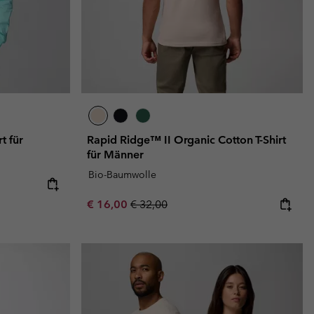
t für
Rapid Ridge™ II Organic Cotton T-Shirt
für Männer
Bio-Baumwolle
e:
ice:
Sale price:
Regular price:
€ 16,00
€ 32,00