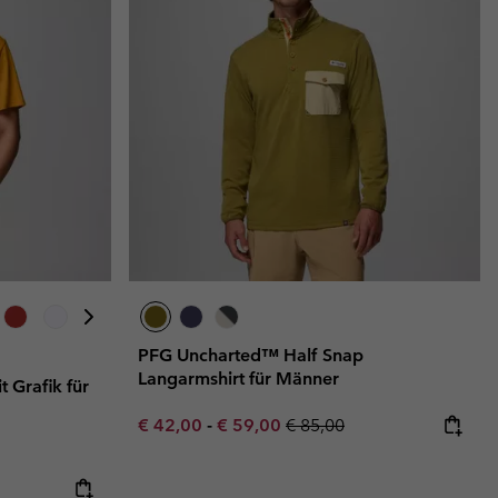
PFG Uncharted™ Half Snap
Langarmshirt für Männer
t Grafik für
Minimum sale price:
Maximum sale price:
Regular price:
€ 42,00
-
€ 59,00
€ 85,00