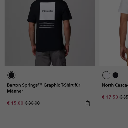
Barton Springs™ Graphic T-Shirt für
North Casca
Männer
Sale price:
Regu
€ 17,50
€ 3
Sale price:
Regular price:
€ 15,00
€ 30,00