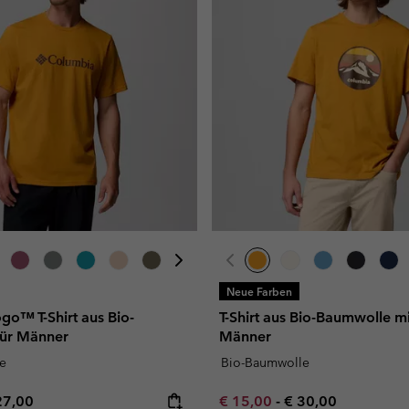
Neue Farben
go™ T-Shirt aus Bio-
T-Shirt aus Bio-Baumwolle mi
ür Männer
Männer
e
Bio-Baumwolle
e price:
ximum price:
Minimum sale price:
Maximum price:
27,00
€ 15,00
-
€ 30,00