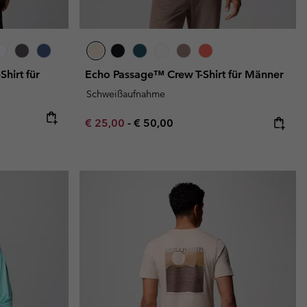
hirt für
Echo Passage™ Crew T-Shirt für Männer
Schweißaufnahme
Minimum sale price:
Maximum price:
€ 25,00
-
€ 50,00