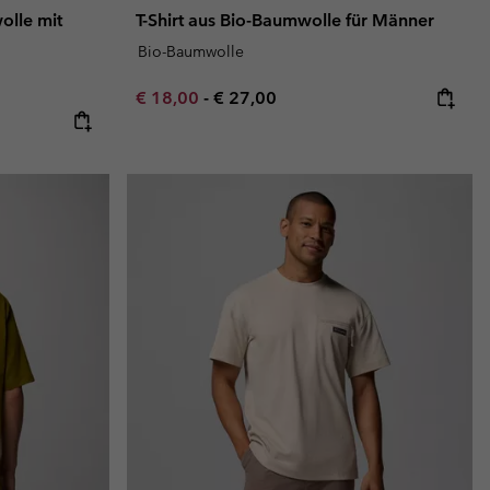
olle mit
T-Shirt aus Bio-Baumwolle für Männer
Bio-Baumwolle
Minimum sale price:
Maximum price:
€ 18,00
-
€ 27,00