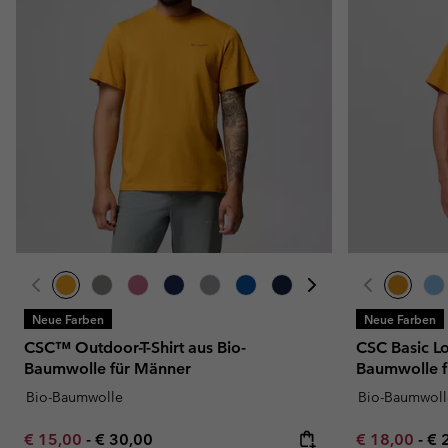
Neue Farben
Neue Farben
CSC™ Outdoor-T-Shirt aus Bio-
CSC Basic Lo
Baumwolle für Männer
Baumwolle f
Bio-Baumwolle
Bio-Baumwoll
Minimum sale price:
Maximum price:
Minimum sal
Ma
€ 15,00
-
€ 30,00
€ 18,00
-
€ 