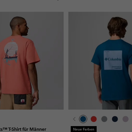
ts™ T-Shirt für Männer
Neue Farben