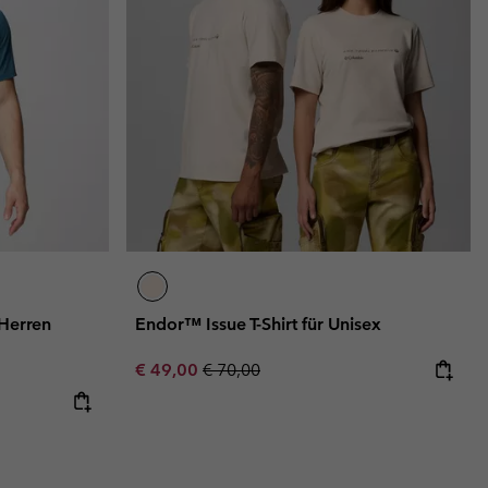
 Herren
Endor™ Issue T-Shirt für Unisex
Sale price:
Regular price:
€ 49,00
€ 70,00