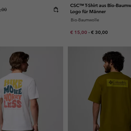
CSC™ T-Shirt aus Bio-Baumw
lar price:
0,00
Logo für Männer
Bio-Baumwolle
Minimum sale price:
Maximum price:
€ 15,00
-
€ 30,00