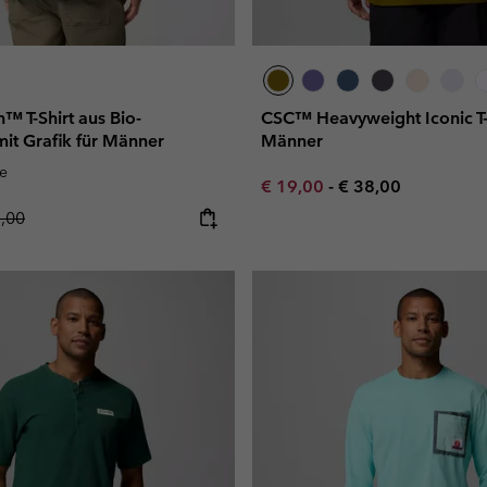
™ T-Shirt aus Bio-
CSC™ Heavyweight Iconic T-S
it Grafik für Männer
Männer
e
Minimum sale price:
Maximum price:
€ 19,00
-
€ 38,00
lar price:
7,00