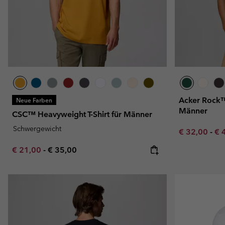
Acker Rock™ 
Neue Farben
Männer
CSC™ Heavyweight T-Shirt für Männer
Schwergewicht
Minimum sal
Ma
€ 32,00
-
€ 
Minimum sale price:
Maximum price:
€ 21,00
-
€ 35,00