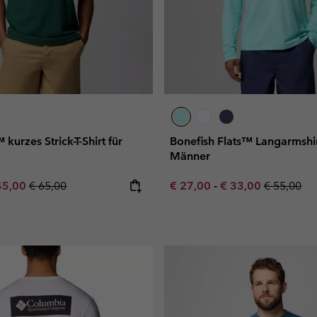
kurzes Strick-T-Shirt für
Bonefish Flats™ Langarmshir
Männer
e price:
ximum sale price:
Regular price:
Minimum sale price:
Maximum sale pric
Regular pr
45,00
€ 65,00
€ 27,00
-
€ 33,00
€ 55,00