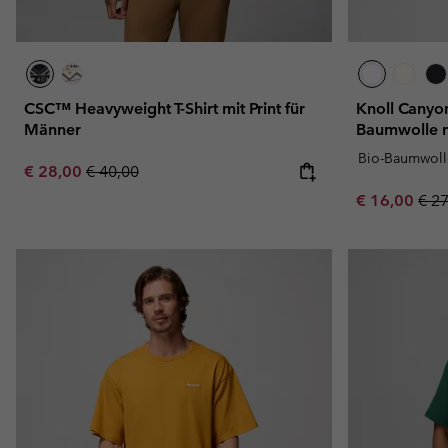
CSC™ Heavyweight T-Shirt mit Print für
Knoll Canyon
Männer
Baumwolle m
Bio-Baumwoll
Sale price:
Regular price:
€ 28,00
€ 40,00
Sale price:
Regu
€ 16,00
€ 2