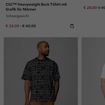
CSC™ Heavyweight Back T-Shirt mit
Sale price:
Regu
€ 28,00
€ 4
Grafik für Männer
Schwergewicht
Minimum sale price:
Maximum price:
€ 24,00
-
€ 40,00