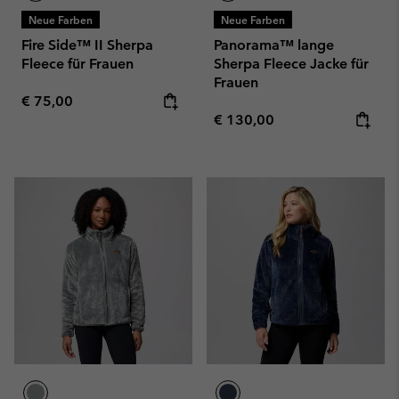
Neue Farben
Neue Farben
Fire Side™ II Sherpa
Panorama™ lange
Fleece für Frauen
Sherpa Fleece Jacke für
Frauen
Regular price:
€ 75,00
Regular price:
€ 130,00