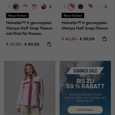
Neue Farben
Neue Farben
Helvetia™ II gecropptes
Helvetia™ II gecropptes
Sherpa Half Snap Fleece
Sherpa Half Snap Fleece
mit Print für Frauen
Minimum sale price:
Maximum price:
€ 42,00
-
€ 80,00
Minimum sale price:
Maximum price:
€ 35,00
-
€ 80,00
Summer Sale
BIS ZU
50 % RABATT
Die beliebtesten Styles
jetzt im Sale –
nur solange der
Vorrat reicht.
Jetzt Shoppen