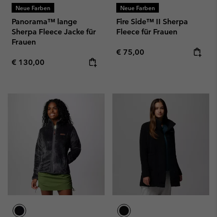
Neue Farben
Neue Farben
Panorama™ lange
Fire Side™ II Sherpa
Sherpa Fleece Jacke für
Fleece für Frauen
Frauen
Regular price:
€ 75,00
Regular price:
€ 130,00