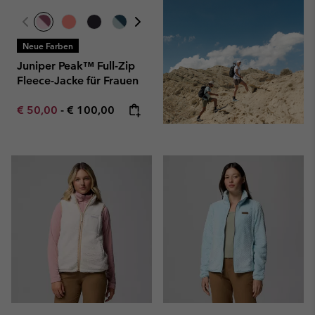
Neue Farben
Juniper Peak™ Full-Zip
Fleece-Jacke für Frauen
Minimum sale price:
Maximum price:
€ 50,00
-
€ 100,00