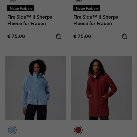
Neue Farben
Neue Farben
Fire Side™ II Sherpa
Fire Side™ II Sherpa
Fleece für Frauen
Fleece für Frauen
Regular price:
Regular price:
€ 75,00
€ 75,00