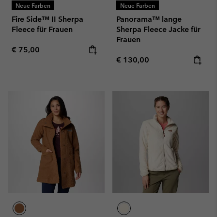
Neue Farben
Neue Farben
Fire Side™ II Sherpa
Panorama™ lange
Fleece für Frauen
Sherpa Fleece Jacke für
Frauen
Regular price:
€ 75,00
Regular price:
€ 130,00