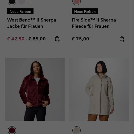
Neue Farben
Neue Farben
West Bend™ II Sherpa
Fire Side™ II Sherpa
Jacke für Frauen
Fleece für Frauen
Minimum sale price:
Maximum price:
Regular price:
€ 42,50
-
€ 85,00
€ 75,00