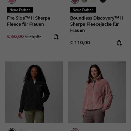
Neue Farben
Neue Farben
Fire Side™ II Sherpa
Boundless Discovery™ II
Fleece für Frauen
Sherpa Fleecejacke für
Frauen
Sale price:
Regular price:
€ 60,00
€ 75,00
Regular price:
€ 110,00