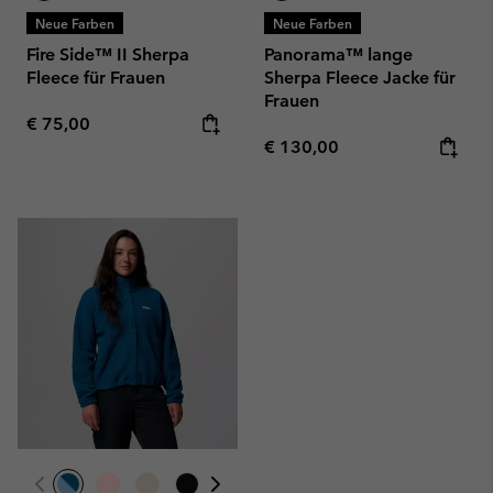
Neue Farben
Neue Farben
Fire Side™ II Sherpa
Panorama™ lange
Fleece für Frauen
Sherpa Fleece Jacke für
Frauen
Regular price:
€ 75,00
Regular price:
€ 130,00