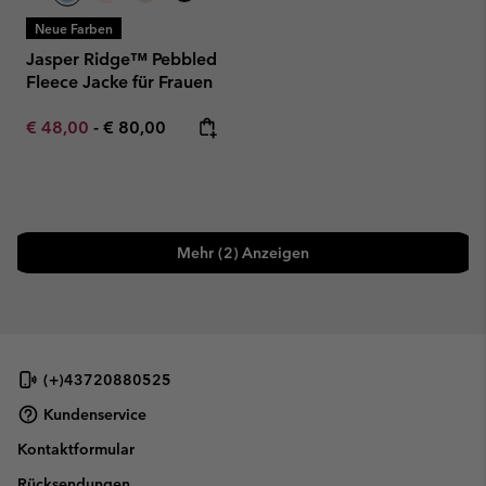
Neue Farben
Jasper Ridge™ Pebbled
Fleece Jacke für Frauen
Minimum sale price:
Maximum price:
€ 48,00
-
€ 80,00
Mehr (2) Anzeigen
(+)43720880525
Kundenservice
Kontaktformular
Rücksendungen