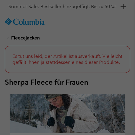
Hol dir einen 10 %-Gutschein
SKIP
Columbia
TO
Sportswear
CONTENT
Fleecejacken
SKIP
TO
MAIN
NAV
Es tut uns leid, der Artikel ist ausverkauft. Vielleicht
gefällt Ihnen ja stattdessen eines dieser Produkte.
SKIP
TO
SEARCH
Sherpa Fleece für Frauen