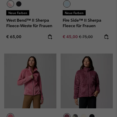
Neue Farben
Neue Farben
West Bend™ II Sherpa
Fire Side™ II Sherpa
Fleece-Weste für Frauen
Fleece für Frauen
Regular price:
Sale price:
Regular price:
€ 65,00
€ 45,00
€ 75,00