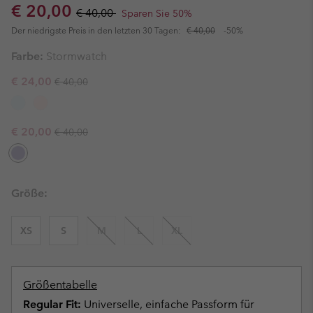
Sale price:
Regular price:
€ 20,00
€ 40,00
Sparen Sie 50%
Der niedrigste Preis in den letzten 30 Tagen:
€ 40,00
-50%
Farbe:
Stormwatch
Regular price:
Sale price:
€ 24,00
€ 40,00
Regular price:
Sale price:
€ 20,00
€ 40,00
Größe:
XS
S
M
L
XL
Größentabelle
Regular Fit:
Universelle, einfache Passform für