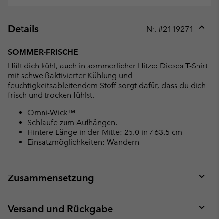
Details
Nr. #
2119271
Expan
or
SOMMER-FRISCHE
collap
Hält dich kühl, auch in sommerlicher Hitze: Dieses T-Shirt
sectio
mit schweißaktivierter Kühlung und
feuchtigkeitsableitendem Stoff sorgt dafür, dass du dich
frisch und trocken fühlst.
Omni-Wick™
Schlaufe zum Aufhängen.
Hintere Länge in der Mitte: 25.0 in / 63.5 cm
Einsatzmöglichkeiten: Wandern
Zusammensetzung
Expan
or
collap
Versand und Rückgabe
sectio
Expan