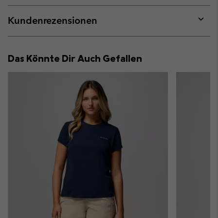
or
collap
Kundenrezensionen
sectio
Expan
or
collap
Das Könnte Dir Auch Gefallen
sectio