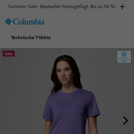
Sommer Sale: Bestseller hinzugefügt. Bis zu 50 %!
SKIP
Columbia
TO
Sportswear
CONTENT
Technische T-Shirts
SKIP
TO
MAIN
Sale
NAV
SKIP
TO
SEARCH