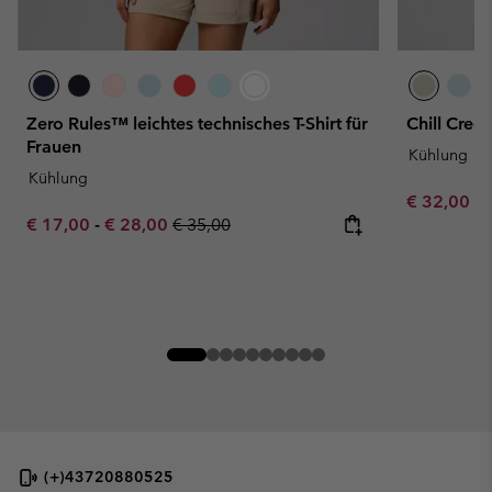
Zero Rules™ leichtes technisches T-Shirt für
Chill Cree
Frauen
Kühlung
Kühlung
Minimum sa
€ 32,00
-
Minimum sale price:
Maximum sale price:
Regular price:
€ 17,00
-
€ 28,00
€ 35,00
(+)43720880525