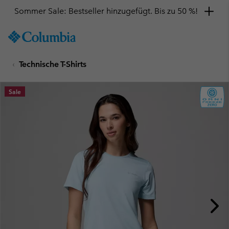
Sommer Sale: Bestseller hinzugefügt. Bis zu 50 %!
SKIP
Columbia
TO
Sportswear
CONTENT
Technische T-Shirts
SKIP
TO
MAIN
Sale
NAV
SKIP
TO
SEARCH