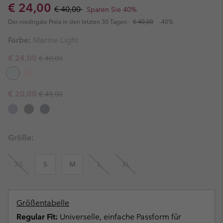
Sale price:
Regular price:
€ 24,00
€ 40,00
Sparen Sie 40%
Der niedrigste Preis in den letzten 30 Tagen:
€ 40,00
-40%
Farbe:
Marine Light
Regular price:
Sale price:
€ 24,00
€ 40,00
Regular price:
Sale price:
€ 20,00
€ 40,00
Größe:
XS
S
M
L
XL
Größentabelle
Regular Fit:
Universelle, einfache Passform für