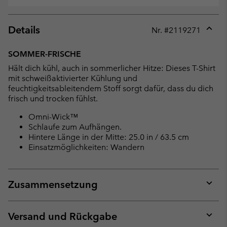
Details
Nr. #
2119271
Expan
or
SOMMER-FRISCHE
collap
Hält dich kühl, auch in sommerlicher Hitze: Dieses T-Shirt
sectio
mit schweißaktivierter Kühlung und
feuchtigkeitsableitendem Stoff sorgt dafür, dass du dich
frisch und trocken fühlst.
Omni-Wick™
Schlaufe zum Aufhängen.
Hintere Länge in der Mitte: 25.0 in / 63.5 cm
Einsatzmöglichkeiten: Wandern
Zusammensetzung
Expan
or
collap
Versand und Rückgabe
sectio
Expan