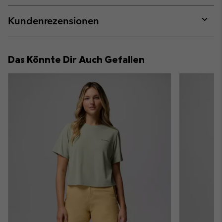
or
collap
Kundenrezensionen
sectio
Expan
or
collap
Das Könnte Dir Auch Gefallen
sectio