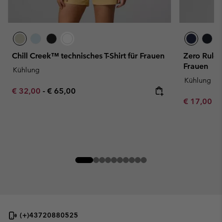
Chill Creek™ technisches T-Shirt für Frauen
Zero Rules™
Frauen
Kühlung
Kühlung
Minimum sale price:
Maximum price:
€ 32,00
-
€ 65,00
Minimum sa
€ 17,00
-
(+)43720880525