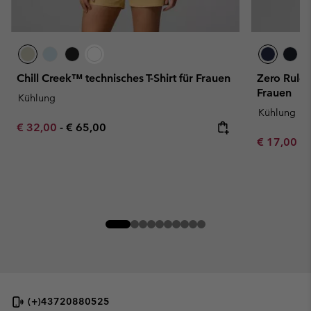
Chill Creek™ technisches T-Shirt für Frauen
Zero Rules™
Frauen
Kühlung
Kühlung
Minimum sale price:
Maximum price:
€ 32,00
-
€ 65,00
Minimum sa
€ 17,00
-
(+)43720880525