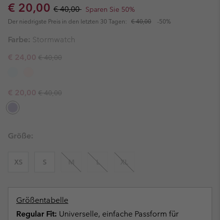
Sale price:
Regular price:
€ 20,00
€ 40,00
Sparen Sie 50%
Der niedrigste Preis in den letzten 30 Tagen:
€ 40,00
-50%
Farbe:
Stormwatch
Regular price:
Sale price:
€ 24,00
€ 40,00
Regular price:
Sale price:
€ 20,00
€ 40,00
Größe:
XS
S
M
L
XL
Größentabelle
Regular Fit:
Universelle, einfache Passform für