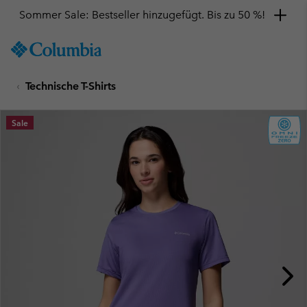
Sommer Sale: Bestseller hinzugefügt. Bis zu 50 %!
SKIP
Columbia
TO
Sportswear
CONTENT
Technische T-Shirts
SKIP
TO
MAIN
Sale
NAV
SKIP
TO
SEARCH