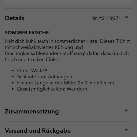
Details
Nr. #
2119271
Expan
or
SOMMER-FRISCHE
collap
Hält dich kühl, auch in sommerlicher Hitze: Dieses T-Shirt
sectio
mit schweißaktivierter Kühlung und
feuchtigkeitsableitendem Stoff sorgt dafür, dass du dich
frisch und trocken fühlst.
Omni-Wick™
Schlaufe zum Aufhängen.
Hintere Länge in der Mitte: 25.0 in / 63.5 cm
Einsatzmöglichkeiten: Wandern
Zusammensetzung
Expan
or
collap
Versand und Rückgabe
sectio
Expan