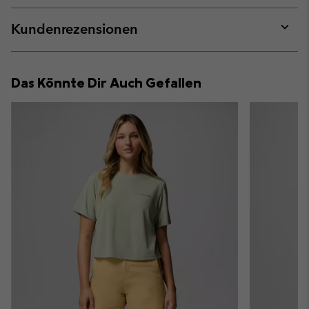
or
collap
Kundenrezensionen
sectio
Expan
or
collap
Das Könnte Dir Auch Gefallen
sectio