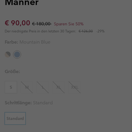
Männer
Sale price:
Regular price:
€ 90,00
€ 180,00
Sparen Sie 50%
Der niedrigste Preis in den letzten 30 Tagen:
€ 126,00
-29%
Farbe:
Mountain Blue
Größe:
S
M
L
XL
XXL
Schrittlänge:
Standard
Standard