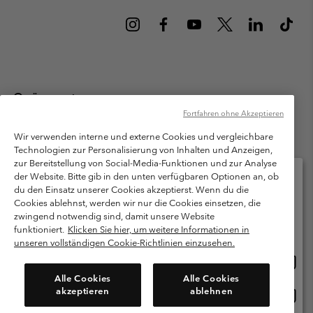
Österreich
Fortfahren ohne Akzeptieren
©
2026
Columbia Sportswear Austria GmbH. Moosfeldstraße 1, 5101
Bergheim, Salzburg Österreich. Alle Rechte vorbehalten.
Wir verwenden interne und externe Cookies und vergleichbare
Technologien zur Personalisierung von Inhalten und Anzeigen,
Nutzungsbedingungen
Allgemeine Verkaufsbedingungen
Garantie
zur Bereitstellung von Social-Media-Funktionen und zur Analyse
Datenschutzerklärung
der Website. Bitte gib in den unten verfügbaren Optionen an, ob
du den Einsatz unserer Cookies akzeptierst. Wenn du die
Bestimmungen und Bedingungen des Mitglieder Programms
Cookies ablehnst, werden wir nur die Cookies einsetzen, die
Bitte wählen Sie Ihr Lieferland und Ihre Sprache
zwingend notwendig sind, damit unsere Website
Nutzungsbedingungen Für Nutzergenerierte Inhalte
Impressum
Online-Einkauf verfügbar
funktioniert.
Klicken Sie hier, um weitere Informationen in
Cookies
unseren vollständigen Cookie-Richtlinien einzusehen.
Online
United States
Einkau
Kundenservice: Mo- Fr. 9:00 - 13:00 & 14:00- 18:00 Uhr
Alle Cookies
Alle Cookies
(+)43720880525
verfü
akzeptieren
ablehnen
Online
Österreich
Einkau