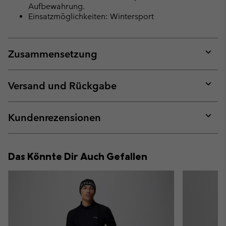
Aufbewahrung.
Einsatzmöglichkeiten: Wintersport
Zusammensetzung
Expan
or
collap
Versand und Rückgabe
sectio
Expan
or
collap
Kundenrezensionen
sectio
Expan
or
collap
Das Könnte Dir Auch Gefallen
sectio