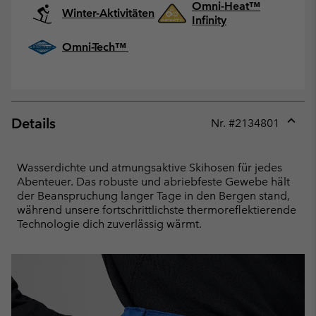
Omni-Heat™
Winter-Aktivitäten
Infinity
Omni-Tech™
Details
Nr. #
2134801
Expan
or
collap
Wasserdichte und atmungsaktive Skihosen für jedes
sectio
Abenteuer. Das robuste und abriebfeste Gewebe hält
der Beanspruchung langer Tage in den Bergen stand,
während unsere fortschrittlichste thermoreflektierende
Technologie dich zuverlässig wärmt.