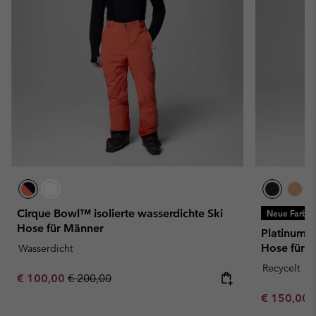
Cirque Bowl™ isolierte wasserdichte Ski
Neue Farbe
Hose für Männer
Platinum P
Hose für 
Wasserdicht
Recycelt
Sale price:
Regular price:
€ 100,00
€ 200,00
Minimum sa
€ 150,00