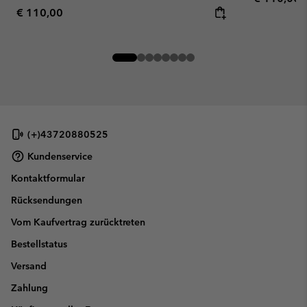
Regular price:
€ 110,00
(+)43720880525
Kundenservice
Kontaktformular
Rücksendungen
Vom Kaufvertrag zurücktreten
Bestellstatus
Versand
Zahlung