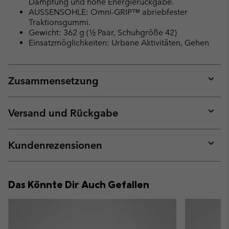
Dämpfung und hohe Energierückgabe.
AUSSENSOHLE: Omni-GRIP™ abriebfester
Traktionsgummi.
Gewicht: 362 g (½ Paar, Schuhgröße 42)
Einsatzmöglichkeiten: Urbane Aktivitäten, Gehen
Zusammensetzung
Expan
or
collap
Versand und Rückgabe
sectio
Expan
or
collap
Kundenrezensionen
sectio
Expan
or
collap
Das Könnte Dir Auch Gefallen
sectio