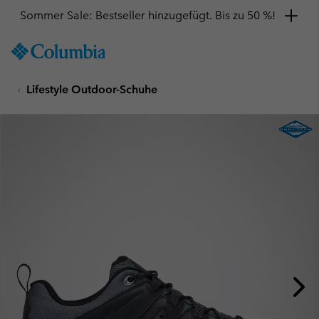
Sommer Sale: Bestseller hinzugefügt. Bis zu 50 %!
SKIP
Columbia
TO
Sportswear
CONTENT
Lifestyle Outdoor-Schuhe
SKIP
TO
MAIN
NAV
SKIP
TO
SEARCH