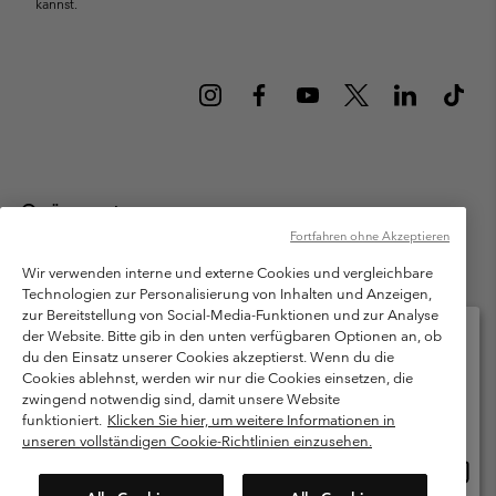
kannst.
Österreich
Fortfahren ohne Akzeptieren
©
2026
Columbia Sportswear Austria GmbH. Moosfeldstraße 1, 5101
Bergheim, Salzburg Österreich. Alle Rechte vorbehalten.
Wir verwenden interne und externe Cookies und vergleichbare
Technologien zur Personalisierung von Inhalten und Anzeigen,
Nutzungsbedingungen
Allgemeine Verkaufsbedingungen
Garantie
zur Bereitstellung von Social-Media-Funktionen und zur Analyse
Datenschutzerklärung
der Website. Bitte gib in den unten verfügbaren Optionen an, ob
du den Einsatz unserer Cookies akzeptierst. Wenn du die
Bestimmungen und Bedingungen des Mitglieder Programms
Cookies ablehnst, werden wir nur die Cookies einsetzen, die
Bitte wählen Sie Ihr Lieferland und Ihre Sprache
zwingend notwendig sind, damit unsere Website
Nutzungsbedingungen Für Nutzergenerierte Inhalte
Impressum
Online-Einkauf verfügbar
funktioniert.
Klicken Sie hier, um weitere Informationen in
Cookies
unseren vollständigen Cookie-Richtlinien einzusehen.
Online
United States
Einkau
Kundenservice: Mo- Fr. 9:00 - 13:00 & 14:00- 18:00 Uhr