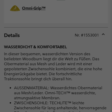
Omni-Grip™
Details
Nr. #
1553001
Expan
or
WASSERDICHT & KOMFORTABEL
collap
In dieser bequemen, wasserdichten Version des
sectio
beliebten Woodburn liegt dir die Welt zu Füßen. Das
Obermaterial aus Mesh und Leder wird mit einer
gepolsterten Zwischensohle kombiniert, die eine hohe
Energierückgabe bietet. Die fortschrittliche
Traktionssohle bringt dich überall hin.
AUSSENMATERIAL: Wasserdichtes Obermaterial
aus Mesh/Leder. Omni-TECH™ wasserdichte,
atmungsaktive Membran.
ZWISCHENSOHLE: TECHLITE™ leichte
Zwischensohle für lang anhaltende, hervorragende