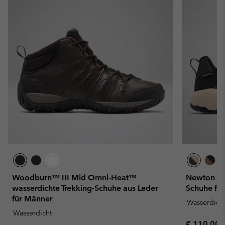
Woodburn™ III Mid Omni-Heat™
Newton Ni
wasserdichte Trekking-Schuhe aus Leder
Schuhe fü
für Männer
Wasserdich
Wasserdicht
Regular pr
€ 110,00