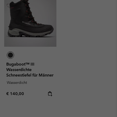
Bugaboot™ III
Wasserdichte
Schneestiefel für Männer
Wasserdicht
Regular price:
€ 140,00