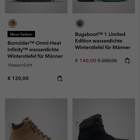
Bugaboot™ 1 Limited
Neue Farben
Edition wasserdichte
Burnsider™ Omni-Heat
Winterstiefel für Männer
Infinity™ wasserdichte
Winterstiefel für Männer
Sale price:
Regular price:
€ 140,00
€ 200,00
Wasserdicht
Regular price:
€ 130,00