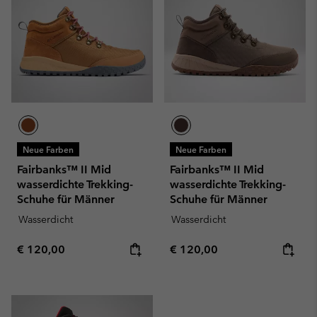
Neue Farben
Neue Farben
Fairbanks™ II Mid
Fairbanks™ II Mid
wasserdichte Trekking-
wasserdichte Trekking-
Schuhe für Männer
Schuhe für Männer
Wasserdicht
Wasserdicht
Regular price:
Regular price:
€ 120,00
€ 120,00