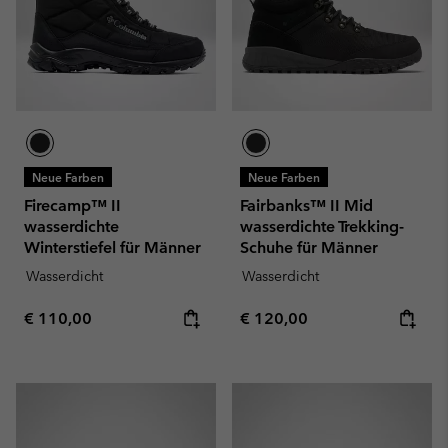
Neue Farben
Neue Farben
Firecamp™ II
Fairbanks™ II Mid
wasserdichte
wasserdichte Trekking-
Winterstiefel für Männer
Schuhe für Männer
Wasserdicht
Wasserdicht
Regular price:
Regular price:
€ 110,00
€ 120,00