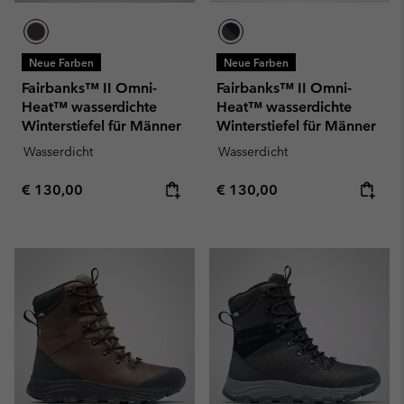
Neue Farben
Neue Farben
Fairbanks™ II Omni-
Fairbanks™ II Omni-
Heat™ wasserdichte
Heat™ wasserdichte
Winterstiefel für Männer
Winterstiefel für Männer
Wasserdicht
Wasserdicht
Regular price:
Regular price:
€ 130,00
€ 130,00