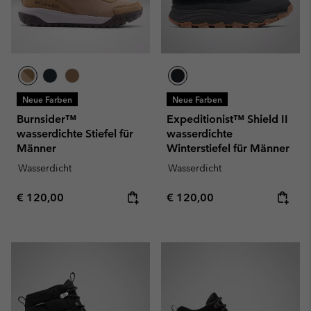
Neue Farben
Neue Farben
Burnsider™
Expeditionist™ Shield II
wasserdichte Stiefel für
wasserdichte
Männer
Winterstiefel für Männer
Wasserdicht
Wasserdicht
Regular price:
Regular price:
€ 120,00
€ 120,00