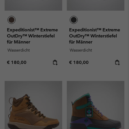
Expeditionist™ Extreme
Expeditionist™ Extreme
OutDry™ Winterstiefel
OutDry™ Winterstiefel
für Männer
für Männer
Wasserdicht
Wasserdicht
Regular price:
Regular price:
€ 180,00
€ 180,00