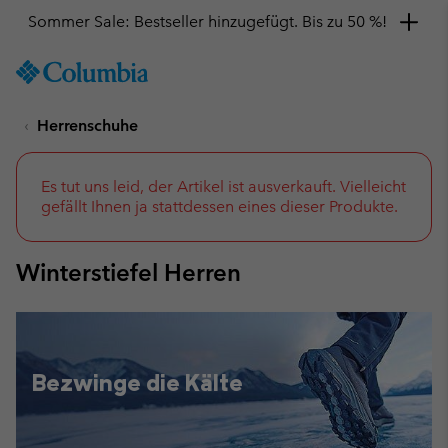
Hol dir einen 10 %-Gutschein
SKIP
Columbia
TO
Sportswear
CONTENT
Herrenschuhe
SKIP
TO
MAIN
NAV
Es tut uns leid, der Artikel ist ausverkauft. Vielleicht
gefällt Ihnen ja stattdessen eines dieser Produkte.
SKIP
TO
SEARCH
Winterstiefel Herren
Bezwinge die Kälte