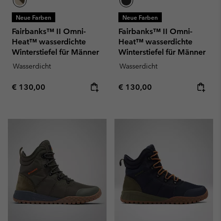
Neue Farben
Neue Farben
Fairbanks™ II Omni-
Fairbanks™ II Omni-
Heat™ wasserdichte
Heat™ wasserdichte
Winterstiefel für Männer
Winterstiefel für Männer
Wasserdicht
Wasserdicht
Regular price:
Regular price:
€ 130,00
€ 130,00