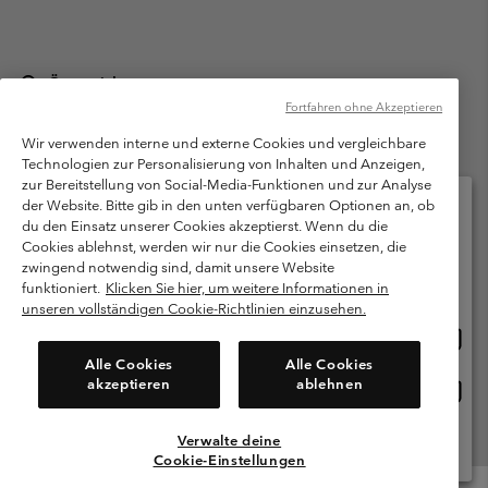
Österreich
Fortfahren ohne Akzeptieren
©
2026
Columbia Sportswear Austria GmbH. Moosfeldstraße 1, 5101
Bergheim, Salzburg Österreich. Alle Rechte vorbehalten.
Wir verwenden interne und externe Cookies und vergleichbare
Technologien zur Personalisierung von Inhalten und Anzeigen,
Nutzungsbedingungen
Allgemeine Verkaufsbedingungen
Garantie
zur Bereitstellung von Social-Media-Funktionen und zur Analyse
Datenschutzerklärung
der Website. Bitte gib in den unten verfügbaren Optionen an, ob
du den Einsatz unserer Cookies akzeptierst. Wenn du die
Bestimmungen und Bedingungen des Mitglieder Programms
Cookies ablehnst, werden wir nur die Cookies einsetzen, die
Bitte wählen Sie Ihr Lieferland und Ihre Sprache
zwingend notwendig sind, damit unsere Website
Nutzungsbedingungen Für Nutzergenerierte Inhalte
Impressum
Online-Einkauf verfügbar
funktioniert.
Klicken Sie hier, um weitere Informationen in
Cookies
unseren vollständigen Cookie-Richtlinien einzusehen.
Online
United States
Einkau
Kundenservice: Mo- Fr. 9:00 - 13:00 & 14:00- 18:00 Uhr
Alle Cookies
Alle Cookies
(+)43720880525
verfü
akzeptieren
ablehnen
Online
Österreich
Einkau
verfü
Verwalte deine
Alle Länder Anzeigen
Cookie-Einstellungen