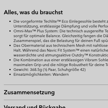
Alles, was du brauchst
Die vorgeformte Techlite™ Eco Einlegesohle besteht zu
Unterstützung, erstklassige Dämpfung und volle Perf
Omni-Max™ Plus System: Die technisch ausgereifte Te
sorgt für optimale Balance. Gleichzeitig fangen die 
Zusammenspiel, das die Belastung für deinen Fuß spür
Das Obermaterial aus technischem Mesh mit nahtlosen 
Halt. Während das Navic Fit System™ einen natürlichen 
wasserdichte und atmungsaktive Outdry™ Konstruktio
Die Kombination aus einer erstklassigen Vibram Sohle
maximalen Grip und die nötige Robustheit für deine T
Gewicht: 368.5g (½ Paar, Schuhgröße 42)
Einsatzmöglichkeiten: Wandern
Zusammensetzung
Versand und Rückgabe