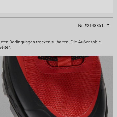
Nr. #
2148851
Expan
or
collap
esten Bedingungen trocken zu halten. Die Außensohle
sectio
eiter.