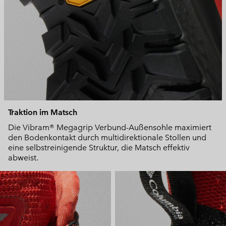
Traktion im Matsch
Die Vibram® Megagrip Verbund-Außensohle maximiert
den Bodenkontakt durch multidirektionale Stollen und
eine selbstreinigende Struktur, die Matsch effektiv
abweist.