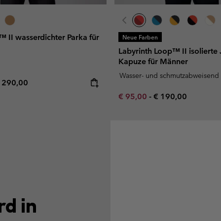
 II wasserdichter Parka für
Neue Farben
Labyrinth Loop™ II isolierte
Kapuze für Männer
Wasser- und schmutzabweisend
e price:
aximum price:
 290,00
Minimum sale price:
Maximum price:
€ 95,00
-
€ 190,00
d in