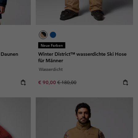
Neue Farben
r Daunen
Winter District™ wasserdichte Ski Hose
für Männer
Wasserdicht
Sale price:
Regular price:
€ 90,00
€ 180,00