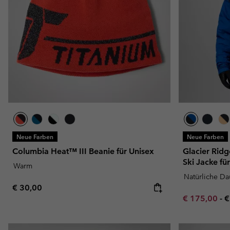
Neue Farben
Neue Farben
Columbia Heat™ III Beanie für Unisex
Glacier Rid
Ski Jacke fü
Warm
Natürliche D
Regular price:
€ 30,00
Minimum sal
M
€ 175,00
-
€