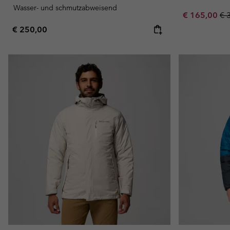
Wasser- und schmutzabweisend
Sale price:
Re
€ 165,00
€ 
Regular price:
€ 250,00