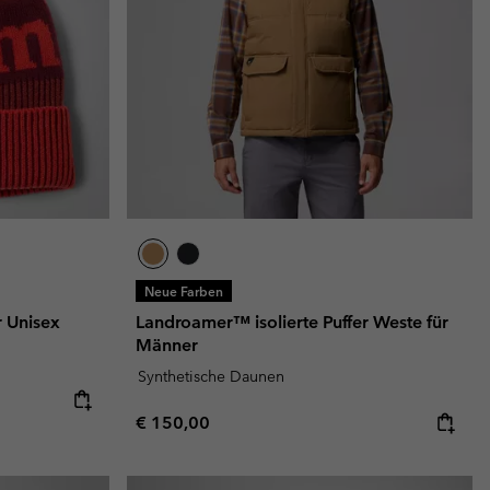
Neue Farben
r Unisex
Landroamer™ isolierte Puffer Weste für
Männer
Synthetische Daunen
Regular price:
€ 150,00