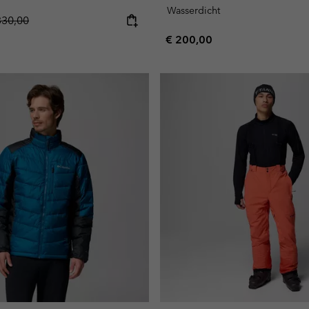
Wasserdicht
gular price:
330,00
Regular price:
€ 200,00