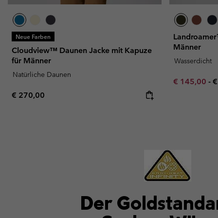
Landroamer™
Neue Farben
Männer
Cloudview™ Daunen Jacke mit Kapuze
für Männer
Wasserdicht
Natürliche Daunen
Minimum sal
M
€ 145,00
-
€
Regular price:
€ 270,00
Der Goldstandar