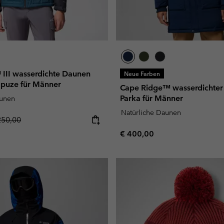
 III wasserdichte Daunen
Neue Farben
apuze für Männer
Cape Ridge™ wasserdichte
Parka für Männer
aunen
Natürliche Daunen
gular price:
250,00
Regular price:
€ 400,00