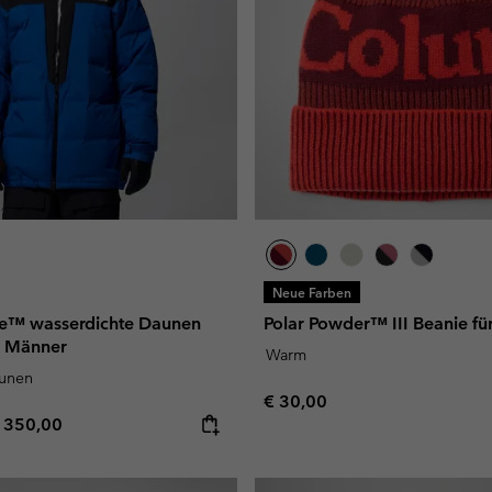
Neue Farben
ge™ wasserdichte Daunen
Polar Powder™ III Beanie fü
r Männer
Warm
aunen
Regular price:
€ 30,00
e price:
aximum price:
 350,00