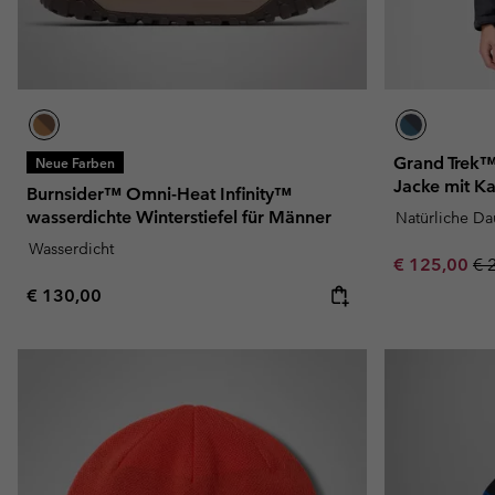
Grand Trek™
Neue Farben
Jacke mit K
Burnsider™ Omni-Heat Infinity™
wasserdichte Winterstiefel für Männer
Natürliche D
Wasserdicht
Sale price:
Re
€ 125,00
€ 
Regular price:
€ 130,00