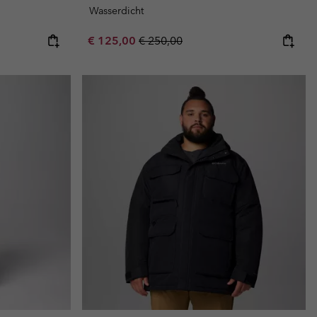
Wasserdicht
Sale price:
Regular price:
€ 125,00
€ 250,00