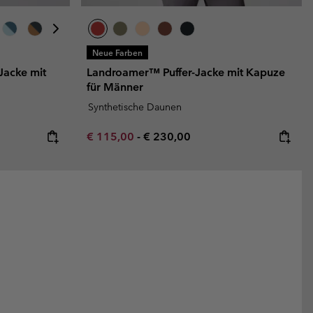
Neue Farben
 Jacke mit
Landroamer™ Puffer-Jacke mit Kapuze
für Männer
Synthetische Daunen
Minimum sale price:
Maximum price:
€ 115,00
-
€ 230,00