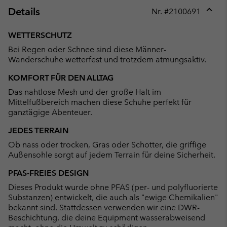
Details
Nr. #
2100691
Expan
or
WETTERSCHUTZ
collap
Bei Regen oder Schnee sind diese Männer-
sectio
Wanderschuhe wetterfest und trotzdem atmungsaktiv.
KOMFORT FÜR DEN ALLTAG
Das nahtlose Mesh und der große Halt im
Mittelfußbereich machen diese Schuhe perfekt für
ganztägige Abenteuer.
JEDES TERRAIN
Ob nass oder trocken, Gras oder Schotter, die griffige
Außensohle sorgt auf jedem Terrain für deine Sicherheit.
PFAS-FREIES DESIGN
Dieses Produkt wurde ohne PFAS (per- und polyfluorierte
Substanzen) entwickelt, die auch als "ewige Chemikalien"
bekannt sind. Stattdessen verwenden wir eine DWR-
Beschichtung, die deine Equipment wasserabweisend