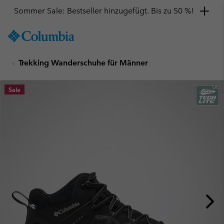
Sommer Sale: Bestseller hinzugefügt. Bis zu 50 %!
SKIP
Columbia
TO
Sportswear
CONTENT
Trekking Wanderschuhe für Männer
SKIP
TO
MAIN
Sale
NAV
SKIP
TO
SEARCH