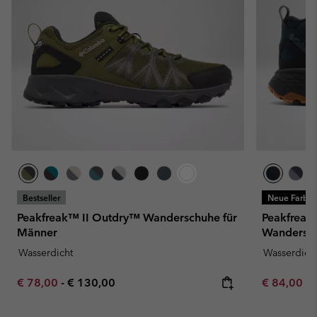
Bestseller
Neue Farbe
Peakfreak™ II Outdry™ Wanderschuhe für
Peakfreak
Männer
Wandersch
Wasserdicht
Wasserdich
Minimum sale price:
Maximum price:
Minimum sa
€ 78,00
-
€ 130,00
€ 84,00
-