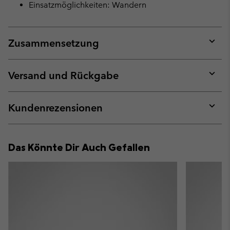
Einsatzmöglichkeiten: Wandern
Zusammensetzung
Expan
or
collap
Versand und Rückgabe
sectio
Expan
or
collap
Kundenrezensionen
sectio
Expan
or
collap
Das Könnte Dir Auch Gefallen
sectio