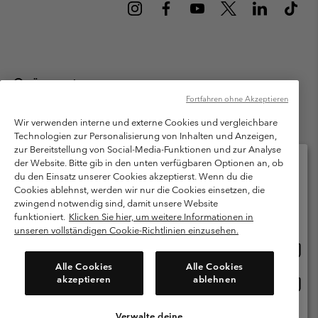
Österreich
Fortfahren ohne Akzeptieren
©
2026
Columbia Sportswear Austria GmbH. Moosfeldstraße 1, 5101
Bergheim, Salzburg Österreich. Alle Rechte vorbehalten.
Wir verwenden interne und externe Cookies und vergleichbare
Technologien zur Personalisierung von Inhalten und Anzeigen,
Nutzungsbedingungen
Allgemeine Verkaufsbedingungen
Garantie
zur Bereitstellung von Social-Media-Funktionen und zur Analyse
Datenschutzerklärung
der Website. Bitte gib in den unten verfügbaren Optionen an, ob
du den Einsatz unserer Cookies akzeptierst. Wenn du die
Bestimmungen und Bedingungen des Mitglieder Programms
Cookies ablehnst, werden wir nur die Cookies einsetzen, die
Bitte wählen Sie Ihr Lieferland und Ihre Sprache
zwingend notwendig sind, damit unsere Website
Nutzungsbedingungen Für Nutzergenerierte Inhalte
Impressum
Online-Einkauf verfügbar
funktioniert.
Klicken Sie hier, um weitere Informationen in
Cookies
unseren vollständigen Cookie-Richtlinien einzusehen.
Online
United States
Einkau
Kundenservice: Mo- Fr. 9:00 - 13:00 & 14:00- 18:00 Uhr
Alle Cookies
Alle Cookies
(+)43720880525
verfü
akzeptieren
ablehnen
Online
Österreich
Einkau
verfü
Verwalte deine