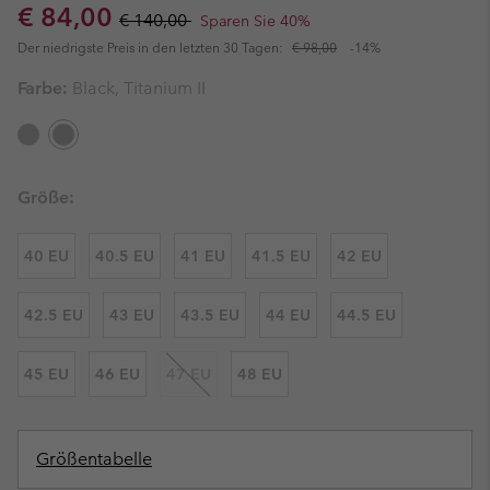
Sale price:
Regular price:
€ 84,00
€ 140,00
Sparen Sie 40%
Der niedrigste Preis in den letzten 30 Tagen:
€ 98,00
-14%
Farbe:
Black, Titanium II
Größe:
40 EU
40.5 EU
41 EU
41.5 EU
42 EU
42.5 EU
43 EU
43.5 EU
44 EU
44.5 EU
45 EU
46 EU
47 EU
48 EU
Größentabelle