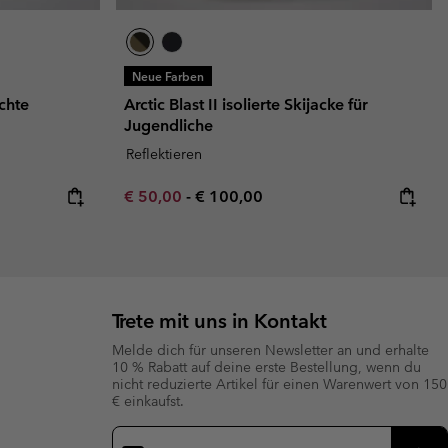
Neue Farben
chte
Arctic Blast II isolierte Skijacke für
Jugendliche
Reflektieren
Minimum sale price:
Maximum price:
€ 50,00
-
€ 100,00
Trete mit uns in Kontakt
Melde dich für unseren Newsletter an und erhalte
10 % Rabatt auf deine erste Bestellung, wenn du
nicht reduzierte Artikel für einen Warenwert von 150
€ einkaufst.
Newsletter-