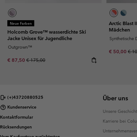
Arctic Blast I
Neue Farben
Mädchen
Holcomb Grove™ wasserdichte Ski
Jacke Unisex für Jugendliche
Synthetische
Outgrown™
Sale price:
Regu
€ 50,00
€ 1
Sale price:
Regular price:
€ 87,50
€ 175,00
Über uns
(+)43720880525
Kundenservice
Unsere Geschich
Kontaktformular
Karriere bei Col
Rücksendungen
Unternehmensver
Vom Kaufvertrag zurücktreten