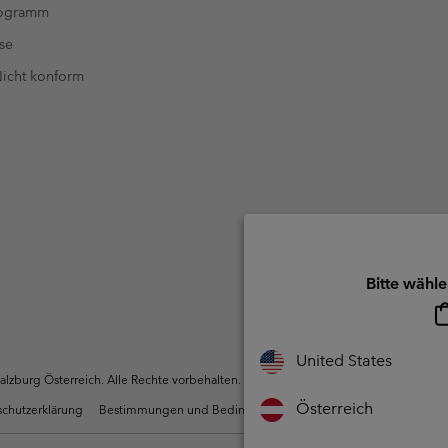
rogramm
se
 Nicht konform
Bitte wähle
United States
zburg Österreich. Alle Rechte vorbehalten.
Österreich
chutzerklärung
Bestimmungen und Bedingungen des Mitglieder Programms