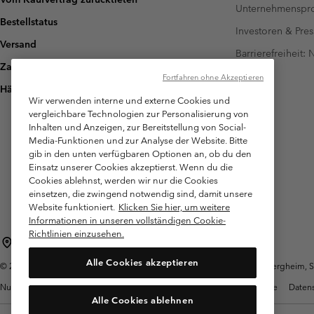
Unternehmensp
Bestellstatus
Investoren & Pres
Versand
Barrierefreiheit:
Zahlung
Fortfahren ohne Akzeptieren
Häufig gestellte Fragen
Wir verwenden interne und externe Cookies und
vergleichbare Technologien zur Personalisierung von
Inhalten und Anzeigen, zur Bereitstellung von Social-
Media-Funktionen und zur Analyse der Website. Bitte
gib in den unten verfügbaren Optionen an, ob du den
Einsatz unserer Cookies akzeptierst. Wenn du die
Cookies ablehnst, werden wir nur die Cookies
einsetzen, die zwingend notwendig sind, damit unsere
Website funktioniert.
Klicken Sie hier, um weitere
Informationen in unseren vollständigen Cookie-
Richtlinien einzusehen.
Österreich
Alle Cookies akzeptieren
©
2026
Columbia Sportswear Austria GmbH. Moosfeldstraße 1, 5101 Bergheim, Sal
Nutzungsbedingungen
Allgemeine Verkaufsbedingungen
Garantie
Datens
Alle Cookies ablehnen