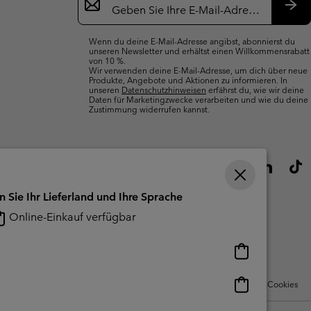
Anmeldung
Abo
Wenn du deine E-Mail-Adresse angibst, abonnierst du
unseren Newsletter und erhältst einen Willkommensrabatt
von 10 %.
Wir verwenden deine E-Mail-Adresse, um dich über neue
Produkte, Angebote und Aktionen zu informieren. In
unseren
Datenschutzhinweisen
erfährst du, wie wir deine
Daten für Marketingzwecke verarbeiten und wie du deine
Zustimmung widerrufen kannst.
n Sie Ihr Lieferland und Ihre Sprache
Online-Einkauf verfügbar
Online-
Einkauf
verfügbar
Online-
Nutzungsbedingungen Für Nutzergenerierte Inhalte
Impressum
Cookies
Einkauf
verfügbar