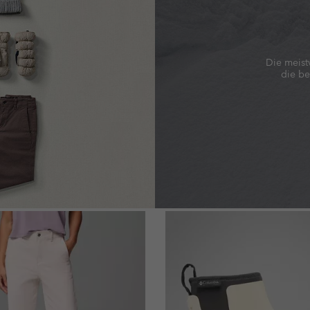
Die meist
die be