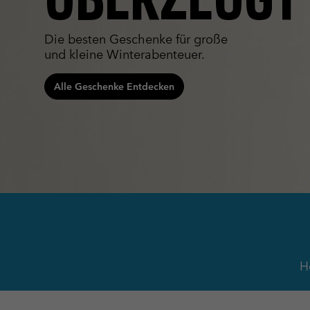
Fleecejacken
Fleecejacken
Omni-MAX™
Amaze™
Technische Fleece
Technische Fleece
Omni-MAX™
Die besten Geschenke für große
und kleine Winterabenteuer.
Sherpa fleece
Sherpa Fleece
Alltags-Fleece
Alltags-Fleece
Alle Geschenke Entdecken
Fleecewesten
Fleecewesten
H