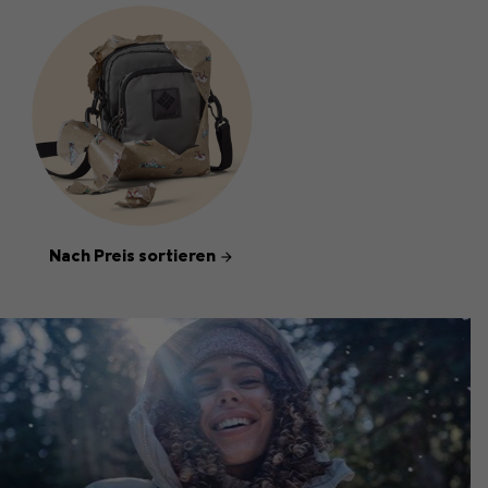
Nach Preis sortieren
arrow_forward
Bestsellers for him