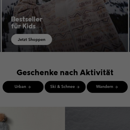
Bestseller für Sie
Jetzt Shoppen
Geschenke nach Aktivität
Urban
Ski & Schnee
Wandern
arrow_forward
arrow_forward
arrow_forward
Bestsellers for her