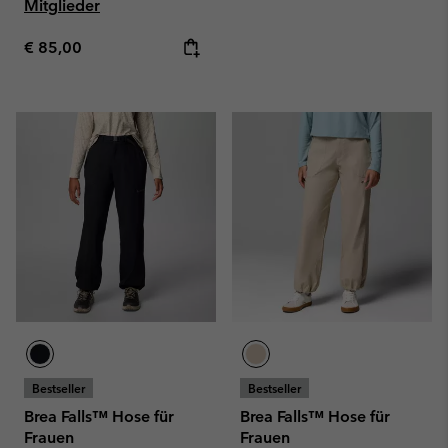
Mitglieder
Regular price:
€ 85,00
Bestseller
Bestseller
Brea Falls™ Hose für
Brea Falls™ Hose für
Frauen
Frauen