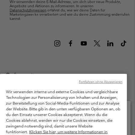
Wir verwenden deine E-Mail-Adresse, um dich über neue Produkte,
Angebote und Aktionen zu informieren. In unseren
Datenschutzhinweisen
erfährst du, wie wir deine Daten für
Marketingzwecke verarbeiten und wie du deine Zustimmung widerrufen
kannst.
Österreich
Fortfahren ohne Akzeptieren
©
2026
Columbia Sportswear Austria GmbH. Moosfeldstraße 1, 5101
Bergheim, Salzburg Österreich. Alle Rechte vorbehalten.
Wir verwenden interne und externe Cookies und vergleichbare
Technologien zur Personalisierung von Inhalten und Anzeigen,
Nutzungsbedingungen
Allgemeine Verkaufsbedingungen
Garantie
zur Bereitstellung von Social-Media-Funktionen und zur Analyse
Datenschutzerklärung
der Website. Bitte gib in den unten verfügbaren Optionen an, ob
du den Einsatz unserer Cookies akzeptierst. Wenn du die
Bestimmungen und Bedingungen des Mitglieder Programms
Cookies ablehnst, werden wir nur die Cookies einsetzen, die
Bitte wählen Sie Ihr Lieferland und Ihre Sprache
zwingend notwendig sind, damit unsere Website
Nutzungsbedingungen Für Nutzergenerierte Inhalte
Impressum
Online-Einkauf verfügbar
funktioniert.
Klicken Sie hier, um weitere Informationen in