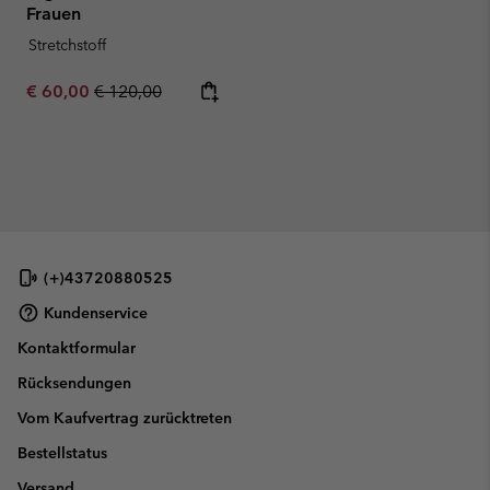
Frauen
Stretchstoff
Sale price:
Regular price:
€ 60,00
€ 120,00
(+)43720880525
Kundenservice
Kontaktformular
Rücksendungen
Vom Kaufvertrag zurücktreten
Bestellstatus
Versand