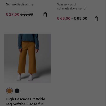
Schweißaufnahme
Wasser- und
schmutzabweisend
Sale price:
Regular price:
€ 27,50
€ 55,00
Minimum sale price:
Maximum price:
€ 68,00
-
€ 85,00
High Cascades™ Wide
Leg Softshell Hose für