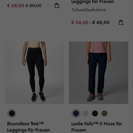
Leggings für Frauen
Sale price:
Regular price:
€ 68,00
€ 80,00
Schweißaufnahme
Minimum sale price:
Maximum price:
€ 34,00
-
€ 40,00
Boundless Trek™
Leslie Falls™ II Hose für
Leggings für Frauen
Frauen