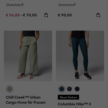
Stretchstoff
Stretchstoff
Minimum sale price:
Maximum price:
Regular price:
€ 56,00
-
€ 70,00
€ 90,00
Chill Creek™ Urban
Neue Farben
Cargo-Hose für Frauen
Columbia Hike™ II