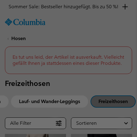
Sommer Sale: Bestseller hinzugefügt. Bis zu 50 %!
SKIP
Columbia
TO
Sportswear
CONTENT
Hosen
SKIP
TO
MAIN
NAV
Es tut uns leid, der Artikel ist ausverkauft. Vielleicht
gefällt Ihnen ja stattdessen eines dieser Produkte.
SKIP
TO
SEARCH
Freizeithosen
n
Lauf- und Wander-Leggings
Freizeithosen
Alle Filter
Sortieren