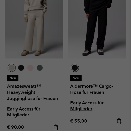
Neu
Neu
Amazesweats™
Aldermore™ Cargo-
Heavyweight
Hose für Frauen
Jogginghose für Frauen
Early Access für
Mitglieder
Early Access für
Mitglieder
Regular price:
€ 55,00
Regular price:
€ 90,00