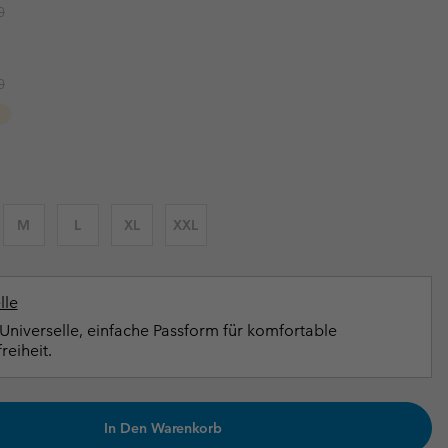
r price:
0
terhandschuhe
er Handschuhe
Guide Für Wasserdichte Artikel
Guide Für Wasserdichte Artikel
ng in
en-Produkte
r price:
0
ßen
ner-Produkte
M
L
XL
XXL
lle
Universelle, einfache Passform für komfortable
eiheit.
In Den Warenkorb