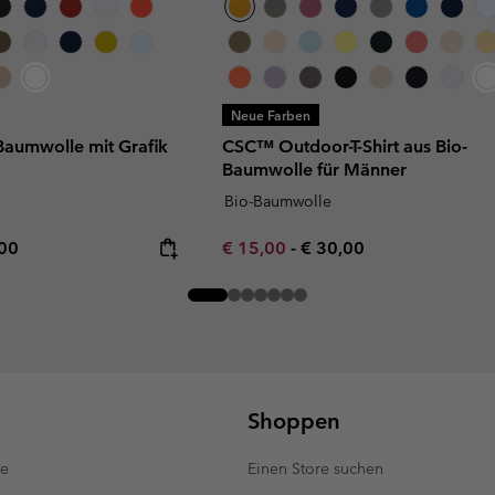
Neue Farben
-Baumwolle mit Grafik
CSC™ Outdoor-T-Shirt aus Bio-
Baumwolle für Männer
Bio-Baumwolle
rice:
mum price:
Minimum sale price:
Maximum price:
,00
€ 15,00
-
€ 30,00
Shoppen
te
Einen Store suchen