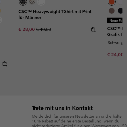
CSC™ Heavyweight T-Shirt mit Print
für Männer
Neue Farb
CSC™ Hea
Sale price:
Regular price:
€ 28,00
€ 40,00
Grafik fü
Schwergew
Minimum s
€ 24,00
Trete mit uns in Kontakt
Melde dich für unseren Newsletter an und erhalte
10 % Rabatt auf deine erste Bestellung, wenn du
nicht reduzierte Artikel für einen Warenwert von 150