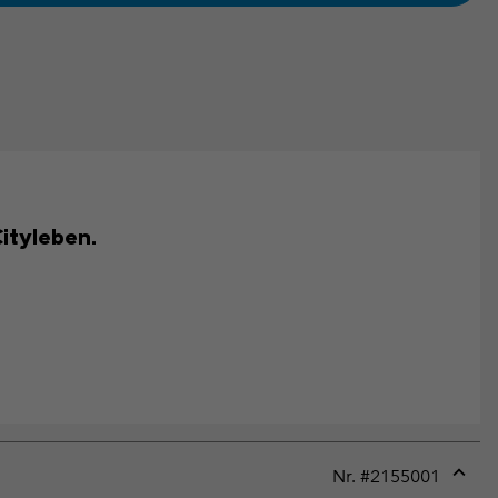
Cityleben.
Nr. #
2155001
Expan