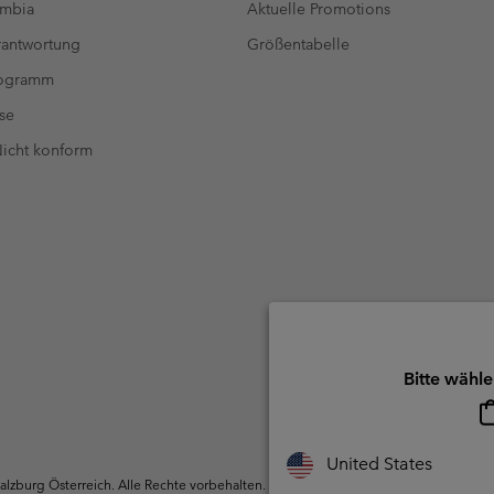
umbia
Aktuelle Promotions
antwortung
Größentabelle
rogramm
se
 Nicht konform
Bitte wähle
United States
zburg Österreich. Alle Rechte vorbehalten.