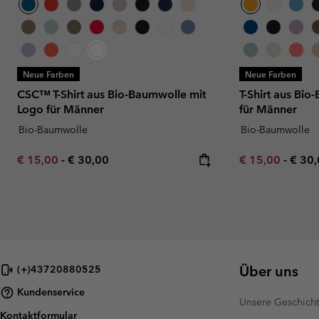
Neue Farben
Neue Farben
CSC™ T-Shirt aus Bio-Baumwolle mit
T-Shirt aus Bio
Logo für Männer
für Männer
Bio-Baumwolle
Bio-Baumwolle
Minimum sale price:
Maximum price:
Minimum sale p
Maxi
€ 15,00
-
€ 30,00
€ 15,00
-
€ 30
Über uns
(+)43720880525
Kundenservice
Unsere Geschich
Kontaktformular