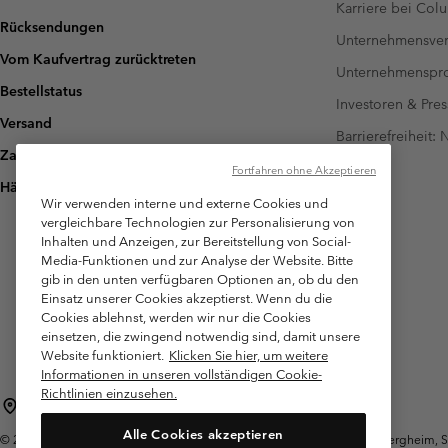
Karriere bei Col
Rücksendungen
Unternehmensver
Vom Kaufvertrag zurücktreten
Unternehmensp
Bestellstatus
Investoren & Pres
Versand
Barrierefreiheit:
Zahlung
Fortfahren ohne Akzeptieren
Häufig gestellte Fragen
Wir verwenden interne und externe Cookies und
vergleichbare Technologien zur Personalisierung von
Inhalten und Anzeigen, zur Bereitstellung von Social-
Media-Funktionen und zur Analyse der Website. Bitte
gib in den unten verfügbaren Optionen an, ob du den
Einsatz unserer Cookies akzeptierst. Wenn du die
Cookies ablehnst, werden wir nur die Cookies
einsetzen, die zwingend notwendig sind, damit unsere
Website funktioniert.
Klicken Sie hier, um weitere
Informationen in unseren vollständigen Cookie-
Richtlinien einzusehen.
Österreich
Alle Cookies akzeptieren
©
2026
Columbia Sportswear Austria GmbH. Moosfeldstraße 1, 5101 Bergheim, Sal